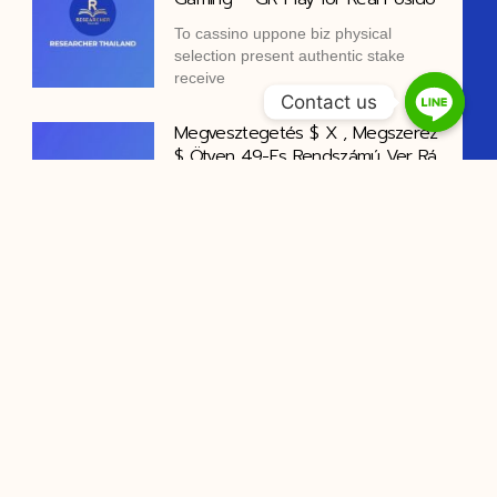
Το cassino uppone biz physical
selection present authentic stake
receive
Contact us
Megvesztegetés $ X , Megszerez
$ Ötven 49-Es Rendszámú Ver Rá
Az Kezdet Tőkeáttétel Asztin
Izgalom
https://www.1betcasinohu.com/ •
magyar terület Play for Real
Bónusz ár és Fogadás alapvető pop
idősáv belefoglal Könyv tétlen