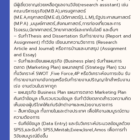
มีผู้เชี่ยวชาญช่วยเหลือดูแลงานวิจัย(research assistant) เช่น
คณะบริหารธุรกิจ(M.B.A),เศรษฐศาสตร์
(M.E.A,ครุศาสตร์(M.E.d),นิติศาสตร์(L.L.M),รัฐประศาสนศาสตร์
(M.P.A) ,มนุษย์ศาสตร์,สังคมศาสตร์,การท่องเที่ยวและการ
โรงแรม,นิเทศศาสตร์,วิทยาศาสตร์และเทคโนโลยี และอื่นๆ
– รับทำThesis and Dissertation รับทำรายงาน (Report and
Assignment) ทำวิจัย เขียนบทความวิชาการ (Research
Article and Journal) หรือการบ้านและบทสรุป (Assignment
and Essay)
– รับทําและเขียนแผนธุรกิจ (Business plan) รับทำแผนการ
ตลาด (Marketing Plan) แผนกลยุทธ์ (Strategy Plan) รวม
ทั้งวิเคราะห์ SWOT ,Five Force,4P หรือวิเคราะห์งบการเงิน รับ
ทํารายงานภาษาอังกฤษหรือรับทํารายงานปริญญาโทสำหรับงาน
เร่ง งานด่วนในราคาถูก
– แผนธุรกิจ Business Plan แผนการตลาด Marketing Plan
ค้นคว้าข้อมูล เก็บรวบรวมข้อมูล รับทำวิจัยตลาดสำรวจความคิด
เห็นของผู้บริโภคให้แก่บริษัทต่างๆและหน่วยงานราชการ
– สืบหาข้อมูล ทั้งภายในและต่างประเทศ เพื่อให้งานสมบูรณ์ตาม
ความต้องการ
– รับคีย์ข้อมูล (Data Entry) และรับวิเคราะห์ประมวลข้อมูลด้วย
SPSS,และรับทํา SPSS,Minitab,Eview,lisrel,Amos เพื่อการทํา
วิจัยสมบูรณ์ยิ่งขึ้น