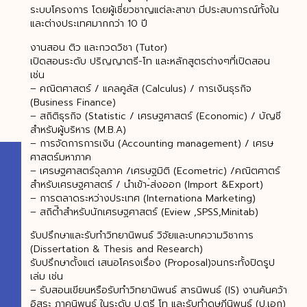
ระบบโครงการ โดยผู้เชี่ยวชาญแต่ละสาขา มีประสบการณ์ทั้งใน
และต่างประเทศมากกว่า 10 ปี
งานสอน ติว และกวดวิชา (Tutor)
เปิดสอนระดับ ปริญญาตรี-โท และหลักสูตรต่างๆที่เปิดสอน
เช่น
– คณิตศาสตร์ / แคลคูลัส (Calculus) / การเงินธุรกิจ
(Business Finance)
– สถิติธุรกิจ (Statistic / เศรษฐศาสตร์ (Economic) / บัญชี
สำหรับผู้บริหาร (M.B.A)
– การจัดการการเงิน (Accounting management) / เศรษ
ศาสตร์มหาภาค
– เศรษฐศาสตร์จุลภาค /เศรษฐมิติ (Ecometric) /คณิตศาตร์
สำหรับเศรษฐศาสตร์ / นำเข้า-่ส่งออก (Import &Export)
– การตลาดระหว่างประเทศ (Internationa Marketing)
– สถิติำสำหรับนักเศรษฐศาสตร์ (Eview ,SPSS,Minitab)
รับปรึกษาและรับทำวิทยานิพนธ์ วิจัยและบทความวิชาการ
(Dissertation & Thesis and Research)
รับปรึกษาตั้งแต่ เสนอโครงเรื่อง (Proposal)จนกระทั้งปิดรูป
เล่ม เช่น
– รับสอนเขียนหรือรับทําวิทยานิพนธ์ สารนิพนธ์ (IS) งานค้นคว้า
อิสระ ภาคนิพนธ์ ในระดับ ป.ตรี โท และรับทําดุษฎีนิพนธ์ (ป.เอก)