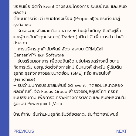
ขอสินเชื่อ จัดทำ Event วางระบบโครงการ ระบบบัญชี และเสนอ
ผลงาน
ดำเนินการตั้งแต่ เสนอโครงเรื่อง (Proposal)จนกระทั้งเข้าสู่
ธุรกิจ เช่น
– รับเจรจาธุรกิจและเดินเอกสารระหว่างผู้ดำเนินธุรกิจกับผู้ซื้อ
และผู้ขายสินค้าทุกประเภท( Trader ) เปิด LC เพื่อการค้า นำเข้า-
ส่งออก
– การบริหารลูกค้าสัมพันธ์ จัดวางระบบ CRM,Call
Center,VPN และ Software
– รับเตรียมเอกสาร เพื่อขอสินเชื่อ ปรับโครงสร้างหนี้ ขยาย
กิจการเดิม ขอทุนจัดตั้งกิจการใหม่ ยื่นแบงค์ สำหรับ ผู้เริ่มต้น
ธุรกิจ ธุรกิจกลางและขนาดย่อม (SME) หรือ แฟรนไชส์
(Franchise)
– รับดำเนินการประชาสัมพันธ์ จัด Event ,ทดสอบและทดลอง
ผลิตภัณฑ์, จัด Focus Group สำรวจข้อมูลผู้บริโภค กรอก
แบบสอบถาม เพื่อการวิเคราะห์ทางการตลาด และเสนอผลงานใน
รูปแบบ Powerpoint ,Visio
ป้ายกำกับ: รับทำแผนธุรกิจ.รับวิจัยตลาด, รับทำวิทยานิพนธ์
PREVIOUS
NEXT