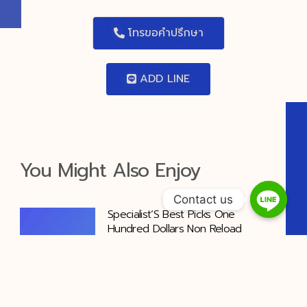
โทรขอคำปรึกษา
ADD LINE
You Might Also Enjoy
Contact us
Specialist’S Best Picks One
Hundred Dollars Non Reload
Bonuses _ europeisk region Start
Spinning Winrolla Casino
Jiliasia gambling casino delivers an
especial punt see done IT