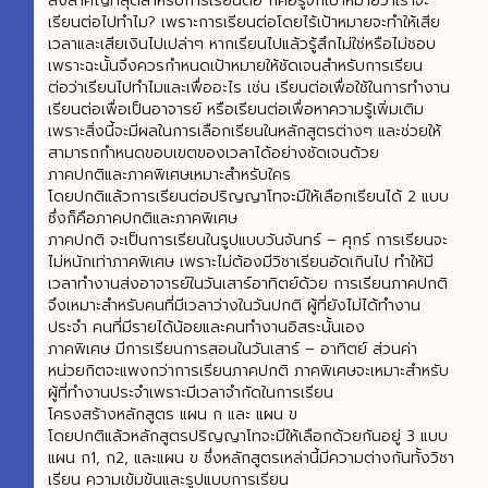
สิ่งสำคัญที่สุดสำหรับการเรียนต่อ ก็คือรู้จักเป้าหมายว่าเราจะ
เรียนต่อไปทำไม? เพราะการเรียนต่อโดยไร้เป้าหมายจะทำให้เสีย
เวลาและเสียเงินไปเปล่าๆ หากเรียนไปแล้วรู้สึกไม่ใช่หรือไม่ชอบ
เพราะฉะนั้นจึงควรกำหนดเป้าหมายให้ชัดเจนสำหรับการเรียน
ต่อว่าเรียนไปทำไมและเพื่ออะไร เช่น เรียนต่อเพื่อใช้ในการทำงาน
เรียนต่อเพื่อเป็นอาจารย์ หรือเรียนต่อเพื่อหาความรู้เพิ่มเติม
เพราะสิ่งนี้จะมีผลในการเลือกเรียนในหลักสูตรต่างๆ และช่วยให้
สามารถกำหนดขอบเขตของเวลาได้อย่างชัดเจนด้วย
ภาคปกติและภาคพิเศษเหมาะสำหรับใคร
โดยปกติแล้วการเรียนต่อปริญญาโทจะมีให้เลือกเรียนได้ 2 แบบ
ซึ่งก็คือภาคปกติและภาคพิเศษ
ภาคปกติ จะเป็นการเรียนในรูปแบบวันจันทร์ – ศุกร์ การเรียนจะ
ไม่หนักเท่าภาคพิเศษ เพราะไม่ต้องมีวิชาเรียนอัดเกินไป ทำให้มี
เวลาทำงานส่งอาจารย์ในวันเสาร์อาทิตย์ด้วย การเรียนภาคปกติ
จึงเหมาะสำหรับคนที่มีเวลาว่างในวันปกติ ผู้ที่ยังไม่ได้ทำงาน
ประจำ คนที่มีรายได้น้อยและคนทำงานอิสระนั้นเอง
ภาคพิเศษ มีการเรียนการสอนในวันเสาร์ – อาทิตย์ ส่วนค่า
หน่วยกิตจะแพงกว่าการเรียนภาคปกติ ภาคพิเศษจะเหมาะสำหรับ
ผู้ที่ทำงานประจำเพราะมีเวลาจำกัดในการเรียน
โครงสร้างหลักสูตร แผน ก และ แผน ข
โดยปกติแล้วหลักสูตรปริญญาโทจะมีให้เลือกด้วยกันอยู่ 3 แบบ
แผน ก1, ก2, และแผน ข ซึ่งหลักสูตรเหล่านี้มีความต่างกันทั้งวิชา
เรียน ความเข้มข้นและรูปแบบการเรียน