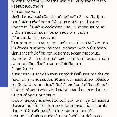
ทุนสำหรับการตีพิมพ์ในวารสาร หรือได้รับเงินทุนจากกระทรวง
หรือหน่วยเงินต่าง ๆ
รู้จักวิธีการสอบเข้า
ปกติแล้วการสอบเข้าเรียนต่อจะมีอยู่ด้วยกัน 2 รอบ คือ 1) การ
สอบข้อเขียน เพื่อวัดความรู้พื้นฐานของผู้เข้าสอบ โดยทาง
หลักสูตรจะเป็นผู้กำหนดวิธีการสอบ และ 2) การสอบสัมภาษณ์
จะเป็นการสอบปากเปล่ากับอาจารย์ประจำสาขานั้นๆ
รู้จักความต้องการของตลาด
ในอนาคตบางสาขาวิชาอาจถูกยุบหรืออาจจะมีสาขาวิชาใหม่ๆ เกิด
ขึ้นเพื่อตอบสนองความต้องการของตลาด เพราะฉะนั้นแล้วสิ่ง
นึกที่เราควรคำนึงก็คือ ความต้องการของตลาดแรงงานใน
อนาคตอีก 2 – 5 ปี ว่ามีแนวโน้มหรือขาดแคลนแรงงานในด้านใด
เพราะคงไม่มีใครที่จะเรียนจบมาแล้วไม่มีงานทำ
รู้จักเตรียมตัว
รบร้อยครั้งชนะร้อยครั้ง เพราะเรารู้ว่าฆ่าศึกเป็นใคร การเรียนต่อ
ก็เช่นกัน หากเราเตรียมตัวมาเป็นอย่างดีการเรียนต่อจะไม่ใช่เรื่อง
ยากอีกต่อไป เพราะฉะนั้นแล้วสิ่งที่ต้องเตรียมตัวก็คือ เตรียมตัว
เรื่องภาษาอังกฤษเพราะหนังสือและงานวิจัยที่เกี่ยวข้องส่วนมาก
เป็นภาษาอังกฤษแทบทั้งหมด
เตรียมคิดหัวข้อวิทยานิพนธ์ไว้ตั้งแต่เนิ่นๆ เพราะเวลาในการเรียน
ปริญญาโทนั้นสั้นกว่าที่คิด และหากไม่ได้คิดหัวข้อที่อยากจะทำไว้
ก่อนจะทำให้การเรียนจบใช้เวลาและแรงกายมากกว่าเดิม
เตรียมตัวรับมือกับความท้อแท้ บ่อยครั้งที่ผู้เรียนต่อในระดับ