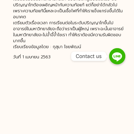
ปริญญาโทต้องเผชิญหน้ากับความท้อแท้ แต่ก็อย่าได้กลัวไป
เพราะความท้อแท้นี้แหละจะเป็นเชื้อไฟที่ทำให้เราแข็งแกร่งขึ้นได้ใน
อนาคต
เตรียมตัวเรื่องเวลา การเรียนต่อในระดับปริญญาโทขึ้นไป
อาจารย์ในมหาวิทยาลัยจะถือว่าเราเป็นผู้ใหญ่ เพราะฉะนั้นอาจารย์
ในมหาวิทยาลัยจะไม่จ้ำจี้จ้ำไชเรา ทำให้เราต้องมีความรับผิดชอบ
มากขึ้น
เรียบเรียงข้อมูลโดย : กุสุมา ไชยพัฒน์
Contact us
วันที่ 1 เมษายน 2563
PREVIOUS
NEXT
โทรขอคำปรึกษา
ADD LINE