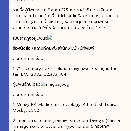
29:129-136.
รายชื่อผู้นิพนธ์ภาษาอังกฤษ ให้เรียงตามลำดับ โดยเริ่มจาก
นามสกุล แล้วตามด้วยชื่อ ไม่ต้องใส่เครื่องหมายวรรคตอนต่อ
ท้ายนามสกุล ใช้เครื่องหมาย , หลังชื่อทุกคน ถ้าผู้นิพนธ์มี
มากกว่า 6 คน ให้ใส่ชื่อ 6 คนแรก ตามด้วยคำว่า “et al.”
ไม่ปรากฏชื่อผู้นิพนธ์
ชื่อหนังสือ./สถานที่พิมพ์:/สำนักพิมพ์;/ปีที่พิมพ์
ตัวอย่างการเขียน
1. 21st century heart solution may have a sting in the
tail. BMJ. 2002; 325(73):184.
ผู้นิพนธ์คนเดียว
ตัวอย่างการเขียน
1. Murray PR. Medical microbiology. 4th ed. St. Louis:
Mosby; 2002.
2. เกษม วัฒนชัย. การดูแลรักษาโรคความดันโลหิตสูง (Clinical
management of essential hypertension). กรุงเทพ: