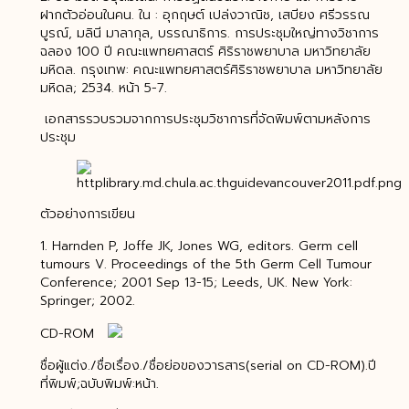
ฝากตัวอ่อนในคน. ใน : อุกฤษต์ เปล่งวาณิช, เสบียง ศรีวรรณ
บูรณ์, มลินี มาลากุล, บรรณาธิการ. การประชุมใหญ่ทางวิชาการ
ฉลอง 100 ปี คณะแพทยศาสตร์ ศิริราชพยาบาล มหาวิทยาลัย
มหิดล. กรุงเทพ: คณะแพทยศาสตร์ศิริราชพยาบาล มหาวิทยาลัย
มหิดล; 2534. หน้า 5-7.
เอกสารรวบรวมจากการประชุมวิชาการที่จัดพิมพ์ตามหลังการ
ประชุม
ตัวอย่างการเขียน
1. Harnden P, Joffe JK, Jones WG, editors. Germ cell
tumours V. Proceedings of the 5th Germ Cell Tumour
Conference; 2001 Sep 13-15; Leeds, UK. New York:
Springer; 2002.
CD-ROM
ชื่อผู้แต่ง./ชื่อเรื่อง./ชื่อย่อของวารสาร(serial on CD-ROM).ปี
ที่พิมพ์;ฉบับพิมพ์:หน้า.