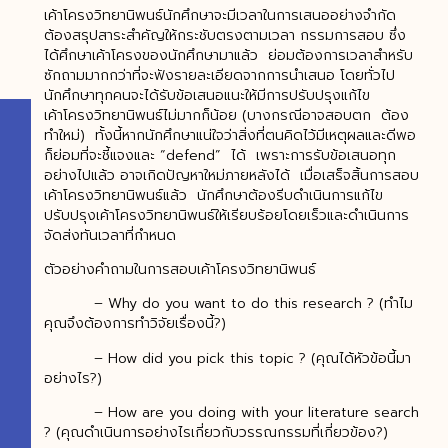
เค้าโครงวิทยานิพนธ์นักศึกษาจะมีเวลาในการเสนออย่างจำกัด
ต้องสรุปสาระสำคัญให้กระชับตรงตามเวลา กรรมการสอบ ซึ่ง
ได้ศึกษาเค้าโครงของนักศึกษามาแล้ว ย่อมต้องการเวลาสำหรับ
ซักถามมากกว่าที่จะฟังรายละเอียดจากการนำเสนอ โดยทั่วไป
นักศึกษาทุกคนจะได้รับข้อเสนอแนะให้มีการปรับปรุงแก้ไข
เค้าโครงวิทยานิพนธ์ไม่มากก็น้อย (บางกรณีอาจสอบตก ต้อง
ทำใหม่) ทั้งนี้หากนักศึกษาแน่ใจว่าสิ่งที่ตนคิดไว้มีเหตุผลและดีพอ
ก็ย่อมที่จะชี้แจงและ “defend” ได้ เพราะการรับข้อเสนอทุก
อย่างไปแล้ว อาจเกิดปัญหาใหม่ภายหลังได้ เมื่อเสร็จสิ้นการสอบ
เค้าโครงวิทยานิพนธ์แล้ว นักศึกษาต้องรีบดำเนินการแก้ไข
ปรับปรุงเค้าโครงวิทยานิพนธ์ให้เรียบร้อยโดยเร็วและดำเนินการ
จัดส่งทันเวลาที่กำหนด
ตัวอย่างคำถามในการสอบเค้าโครงวิทยานิพนธ์
– Why do you want to do this research ? (ทำไม
คุณจึงต้องการทำวิจัยเรื่องนี้?)
– How did you pick this topic ? (คุณได้หัวข้อนี้มา
อย่างไร?)
– How are you doing with your literature search
? (คุณดำเนินการอย่างไรเกี่ยวกับวรรณกรรมที่เกี่ยวข้อง?)