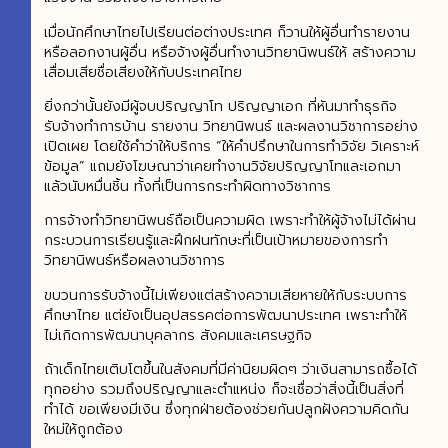
เมื่อนักศึกษาไทยไปเรียนต่อต่างประเทศ ก็วานให้ผู้อื่นทำรายงาน
หรือลอกงานผู้อื่น หรือจ้างผู้อื่นทำงานวิทยานิพนธ์ให้ สร้างความ
เสื่อมเสียชื่อเสียงให้กับประเทศไทย
ยิ่งกว่านั้นยังมีผู้จบปริญญาโท ปริญญาเอก ที่หันมาทำธุรกิจ
รับจ้างทำการบ้าน รายงาน วิทยานิพนธ์ และผลงานวิชาการอย่าง
เปิดเผย โดยใช้คำว่าให้บริการ “ให้คำปรึกษาในการทำวิจัย วิเคราะห์
ข้อมูล” แถมยังโฆษณาว่าเคยทำงานวิจัยปริญญาโทและเอกมา
แล้วนับหมื่นชิ้น ทั้งที่เป็นการกระทำผิดทางวิชาการ
การจ้างทำวิทยานิพนธ์ถือเป็นความผิด เพราะทำให้ผู้จ้างไม่ได้ผ่าน
กระบวนการเรียนรู้และฝึกฝนทักษะที่เป็นเป้าหมายของการทำ
วิทยานิพนธ์หรือผลงานวิชาการ
ขบวนการรับจ้างนี้ไม่เพียงแต่สร้างความเสียหายให้กับระบบการ
ศึกษาไทย แต่ยังเป็นอุปสรรคต่อการพัฒนาประเทศ เพราะทำให้
ไม่เกิดการพัฒนาบุคลากร สังคมและเศรษฐกิจ
ถ้าเด็กไทยเติบโตขึ้นในสังคมที่มีค่านิยมผิดๆ ว่าเงินสามารถซื้อได้
ทุกอย่าง รวมถึงปริญญาและตำแหน่ง ก็จะเชื่อว่าสิ่งนี้เป็นสิ่งที่
ทำได้ ขอเพียงมีเงิน ซึ่งทุกฝ่ายต้องช่วยกันปลูกฝังความคิดกัน
ใหม่ให้ถูกต้อง