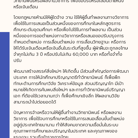
วิทยานิพนธ์หรือผลงานวิชาการ เพื่อขอปรับหรือเลื่อนตำแหน่ง
หรือเงินเดือน
โดยกฎหมายห้ามมิให้ผู้ใดจ้าง วาน ใช้ให้ผู้อื่นทำผลงานทางวิชาการ
เพื่อใช้ในการเสนอเป็นส่วนหนึ่งของการศึกษาในหลักสูตรการ
ศึกษาระดับอุดมศึกษา หรือเพื่อไปใช้ในการทำผลงาน เป็นส่วน
หนึ่งของการขอตำแหน่งทางวิชาการหรือเสนอขอปรับปรุงการ
กำหนดตำแหน่ง การเลื่อนตำแหน่ง การเลื่อนวิทยฐานะ หรือการ
ให้ได้รับเงินเดือนหรือเงินอื่นในระดับที่สูงขึ้น ผู้ฝ่าฝืนจะถูกลงโทษ
จำคุกไม่เกิน 3 ปี หรือปรับไม่เกิน 60,000 บาท หรือทั้งจำทั้ง
ปรับ
พัฒนาสร้างสรรค์สิ่งใหม่ๆ ให้เกิดขึ้น มีส่วนสำคัญต่อการพัฒนา
ประเทศ การให้นักศึกษาปริญญาตรีทำวิทยานิพนธ์ ก็เพื่อฝึก
ทักษะด้านการศึกษาวิจัย วิเคราะห์ข้อมูล ส่วนปริญญาโท มีเป้า
หมายให้เกิดการค้นพบสิ่งใหม่ๆ และการทำวิทยานิพนธ์ปริญญา
เอก ที่ต้องใช้เวลานานกว่า ก็เพื่อศึกษาเชิงลึก ให้ผลงานวิจัย
สามารถนำไปต่อยอดได้
ปัญหาการจ้างหรือวานให้ผู้อื่นทำงานวิทยานิพนธ์ หรือผลงาน
วิชาการ เพื่อใช้จบการศึกษาหรือใช้ในการเสนอเลื่อนขั้นตำแหน่ง
อยู่คู่ประเทศไทยมานาน ทำให้สังคมขาดความเชื่อมั่นในระบบ
คุณภาพการศึกษาและปริญญาในประเทศ และคุณภาพของ
แรงงาน รวมถึงข้าราชการไทย