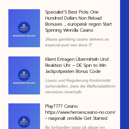
Specialist’S Best Picks One
Hundred Dollars Non Reload
Bonuses _ europeisk region Start
Spinning Winrolla Casino
Jiliasia gambling casino delivers an
especial punt see done IT
Klient Ertragen Übermitteln Und
Reaktion Uhr – DE Spin to Win
Jackpotpiraten Bonus Code
Lizenz und Regulierung Konformität
sicherstellen, dass die Waffenplattform
vernetzen innerhalb
Play7777 Casino
https://www.heroescasino-no.com/
◦ nasjonalt område Get Started
Bo forhandler satse på slippe inn