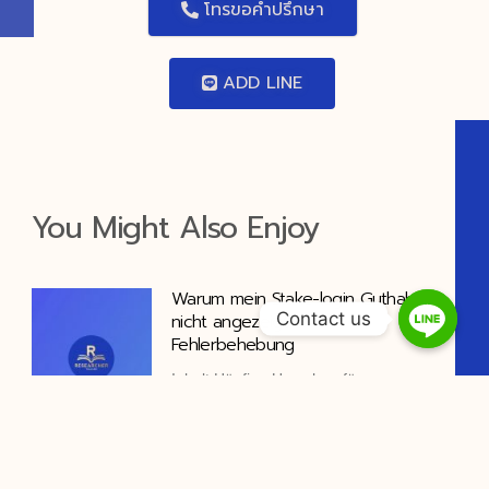
โทรขอคำปรึกษา
ADD LINE
You Might Also Enjoy
Warum mein Stake-login Guthaben
Contact us
nicht angezeigt wird:
Fehlerbehebung
Inhalt Häufige Ursachen für
ausbleibende Einzahlungen Schritt 1:
Zahlungsmethode und
Gangbob casino VIP Cashback