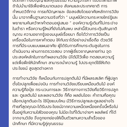
ขัดเกลา ทั้งปัญญาและคุณธรรม ความรู้จะไร้ค่า ไร้ประสิทธิภาพ
ถ้าไม่นำมาใช้เพื่อพัฒนาตนเอง สังคมและประเทศชาติ การ
กำหนดวิถีทาง การแก้ปัญหาและ ข้อสงสัยโดยอาศัยหลักการวิจัย
นั้น มาจากพื้นฐานความจริงที่ว่า “ มนุษย์มีความกระหายใคร่รู้และ
พยายามค้นคว้าหาคำตอบอยู่เสมอ ” องค์ความรู้เดิมที่ไม่กระจ่าง
ในตำรา หรือความรู้ใหม่ที่ยังไม่ค้นพบ เหล่านี้ล้วนกระตุ้นสัญชาติ
ญาณ ความอยากรู้ของมนุษย์เรื่อยมา ถือได้ว่าการวิจัยเป็น
เครื่องมือในการหาคำตอบ ให้กับเราได้อย่างน่าเชื่อถือ ด้วยวิธี
การที่มีระบบแบบแผนอาศัย ผู้ได้รับการศึกษาระดับสูงในการ
ดำเนินงาน ผ่านการตรวจสอบ จากผู้เชี่ยวชาญหลายท่าน จุด
ประสงค์หลักในการทำผลงานวิจัย มิได้มีไว้เพื่อ ทดสอบความรู้
แต่เพื่อฝึกให้นักศึกษา สามารถนำความรู้ ไปประยุกต์ใช้ให้เกิด
ประโยชน์ สูงสุดต่างหาก
การทำงานวิจัย ก็เหมือนกับการปลูกต้นไม้ ที่มีผลรสเลิศ ที่ผู้ปลูก
ตั้งใจปลูกเพื่อแบ่งปัน การทำงานวิจัยเปรียบเหมือนต้นไม้ องค์
ความรู้คือปุ๋ย กระบวนการและ วิธีการทางการวิจัยคือวิธีการปลูก
และ ดูแลต้นไม้ และผลงานวิจัย ก็คือ ผลอันโอชะ คำถามคือคุณ
เลือกปลูกต้นอะไร ใช้ปุ๋ยแบบไหน มีวิธีการปลูกและดูแลอย่างไร
ท้ายที่สุดคุณจะได้รับประโยชน์จากความเหน็ดเหนื่อยครั้งนี้หรือไม่
ขึ้นอยู่กับความใส่ใจของคุณ ไม่มีอะไรที่ได้มาง่ายๆ ผลลัพธ์ ที่ได้
จากงานวิจัย จึงถูกยกย่องให้เป็นตัวแทนความสำเร็จของ
นักศึกษา ที่มีความรู้คู่คุณธรรม