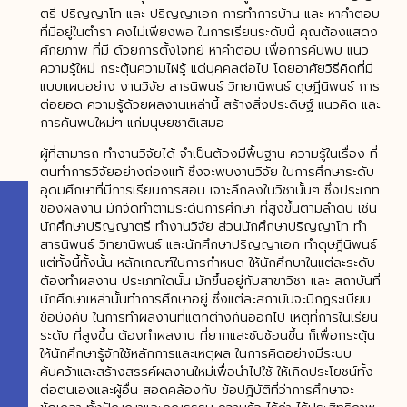
ตรี ปริญญาโท และ ปริญญาเอก การทำการบ้าน และ หาคำตอบ
ที่มีอยู่ในตำรา คงไม่เพียงพอ ในการเรียนระดับนี้ คุณต้องแสดง
ศักยภาพ ที่มี ด้วยการตั้งโจทย์ หาคำตอบ เพื่อการค้นพบ แนว
ความรู้ใหม่ กระตุ้นความไฝรู้ แด่บุคคลต่อไป โดยอาศัยวิธีคิดที่มี
แบบแผนอย่าง งานวิจัย สารนิพนธ์ วิทยานิพนธ์ ดุษฎีนิพนธ์ การ
ต่อยอด ความรู้ด้วยผลงานเหล่านี้ สร้างสิ่งประดิษฐ์ แนวคิด และ
การค้นพบใหม่ๆ แก่มนุษยชาติเสมอ
ผู้ที่สามารถ ทำงานวิจัยได้ จำเป็นต้องมีพื้นฐาน ความรู้ในเรื่อง ที่
ตนทำการวิจัยอย่างถ่องแท้ ซึ่งจะพบงานวิจัย ในการศึกษาระดับ
อุดมศึกษาที่มีการเรียนการสอน เจาะลึกลงในวิชานั้นๆ ซึ่งประเภท
ของผลงาน มักจัดทำตามระดับการศึกษา ที่สูงขึ้นตามลำดับ เช่น
นักศึกษาปริญญาตรี ทำงานวิจัย ส่วนนักศึกษาปริญญาโท ทำ
สารนิพนธ์ วิทยานิพนธ์ และนักศึกษาปริญญาเอก ทำดุษฎีนิพนธ์
แต่ทั้งนี้ทั้งนั้น หลักเกณฑ์ในการกำหนด ให้นักศึกษาในแต่ละระดับ
ต้องทำผลงาน ประเภทใดนั้น มักขึ้นอยู่กับสาขาวิชา และ สถาบันที่
นักศึกษาเหล่านั้นทำการศึกษาอยู่ ซึ่งแต่ละสถาบันจะมีกฎระเบียบ
ข้อบังคับ ในการทำผลงานที่แตกต่างกันออกไป เหตุที่การในเรียน
ระดับ ที่สูงขึ้น ต้องทำผลงาน ที่ยากและซับซ้อนขึ้น ก็เพื่อกระตุ้น
ให้นักศึกษารู้จักใช้หลักการและเหตุผล ในการคิดอย่างมีระบบ
ค้นคว้าและสร้างสรรค์ผลงานใหม่เพื่อนำไปใช้ ให้เกิดประโยชน์ทั้ง
ต่อตนเองและผู้อื่น สอดคล้องกับ ข้อปฎิบัติที่ว่าการศึกษาจะ