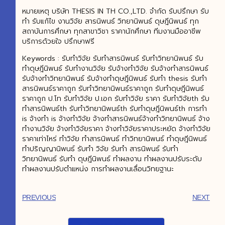
หมายเหตุ บริษัท THESIS IN TH CO.,LTD. จำกัด รับปรึกษา รับ
ทำ รับแก้ไข งานวิจัย สารนิพนธ์ วิทยานิพนธ์ ดุษฎีนิพนธ์ ทุก
สถาบันการศึกษา ทุกสาขาวิชา ราคานักศึกษา ทีมงานมืออาชีพ
บริการด้วยใจ ปรึกษาฟรี
Keywords : รับทำวิจัย รับทำสารนิพนธ์ รับทำวิทยานิพนธ์ รับ
ทำดุษฎีนิพนธ์ รับทำงานวิจัย รับจ้างทําวิจัย รับจ้างทำสารนิพนธ์
รับจ้างทําวิทยานิพนธ์ รับจ้างทำดุษฎีนิพนธ์ รับทำ thesis รับทำ
สารนิพนธ์ราคาถูก รับทำวิทยานิพนธ์ราคาถูก รับทำดุษฎีนิพนธ์
ราคาถูก ป.โท รับทำวิจัย ป.เอก รับทำวิจัย ราคา รับทำวิจัยth รับ
ทำสารนิพนธ์th รับทำวิทยานิพนธ์th รับทำดุษฎีนิพนธ์th การทำ
is จ้างทำ is จ้างทำวิจัย จ้างทำสารนิพนธ์จ้างทำวิทยานิพนธ์ จ้าง
ทำงานวิจัย จ้างทำวิจัยราคา จ้างทำวิจัยราคาประหยัด จ้างทำวิจัย
ราคาเท่าไหร่ ทำวิจัย ทำสารนิพนธ์ ทำวิทยานิพนธ์ ทำดุษฎีนิพนธ์
ทำปริญญานิพนธ์ รับทำ วิจัย รับทำ สารนิพนธ์ รับทำ
วิทยานิพนธ์ รับทำ ดุษฎีนิพนธ์ ทำผลงาน ทำผลงานปรับระดับ
ทำผลงานปรับตำแหน่ง การทำผลงานเลื่อนวิทยฐานะ
PREVIOUS
NEXT