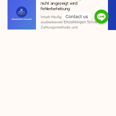
nicht angezeigt wird:
Fehlerbehebung
Contact us
Inhalt Häufige Ursachen für
ausbleibende Einzahlungen Schritt 1:
Zahlungsmethode und
Gangbob casino VIP Cashback
Rates by Tier
Contents Understanding VIP Cashback
at Gangbob casino VIP Tier Levels
Reasons Why Choose A
Alternative To The Stake Platform
Gaming https://www.starspin-
casino.com/ — Commonwealth of
Australia Spin & Win
Ozwin ordinate with Aboriginal
Australian seclusion Pentateuch and