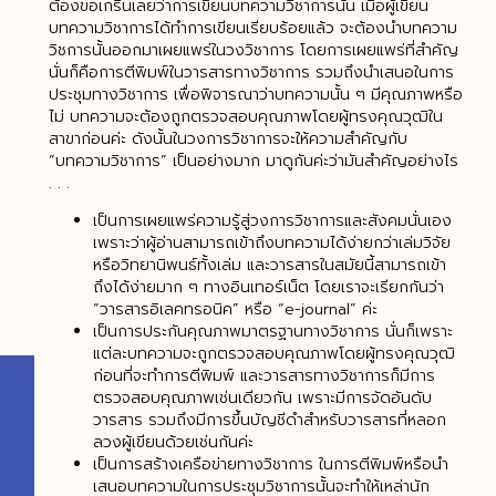
ต้องขอเกริ่นเลยว่าการเขียนบทความวิชาการนั้น เมื่อผู้เขียน
บทความวิชาการได้ทำการเขียนเรียบร้อยแล้ว จะต้องนำบทความ
วิชการนั้นออกมาเผยแพร่ในวงวิชาการ โดยการเผยแพร่ที่สำคัญ
นั่นก็คือการตีพิมพ์ในวารสารทางวิชาการ รวมถึงนำเสนอในการ
ประชุมทางวิชาการ เพื่อพิจารณาว่าบทความนั้น ๆ มีคุณภาพหรือ
ไม่ บทความจะต้องถูกตรวจสอบคุณภาพโดยผู้ทรงคุณวุฒิใน
สาขาก่อนค่ะ ดังนั้นในวงการวิชาการจะให้ความสำคัญกับ
“บทความวิชาการ” เป็นอย่างมาก มาดูกันค่ะว่ามันสำคัญอย่างไร
. . .
เป็นการเผยแพร่ความรู้สู่วงการวิชาการและสังคมนั่นเอง
เพราะว่าผู้อ่านสามารถเข้าถึงบทความได้ง่ายกว่าเล่มวิจัย
หรือวิทยานิพนธ์ทั้งเล่ม และวารสารในสมัยนี้สามารถเข้า
ถึงได้ง่ายมาก ๆ ทางอินเทอร์เน็ต โดยเราจะเรียกกันว่า
“วารสารอิเลคทรอนิค” หรือ “e-journal” ค่ะ
เป็นการประกันคุณภาพมาตรฐานทางวิชาการ นั่นก็เพราะ
แต่ละบทความจะถูกตรวจสอบคุณภาพโดยผู้ทรงคุณวุฒิ
ก่อนที่จะทำการตีพิมพ์ และวารสารทางวิชาการก็มีการ
ตรวจสอบคุณภาพเช่นเดียวกัน เพราะมีการจัดอันดับ
วารสาร รวมถึงมีการขึ้นบัญชีดำสำหรับวารสารที่หลอก
ลวงผู้เขียนด้วยเช่นกันค่ะ
เป็นการสร้างเครือข่ายทางวิชาการ ในการตีพิมพ์หรือนำ
เสนอบทความในการประชุมวิชาการนั้นจะทำให้เหล่านัก