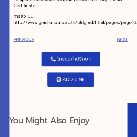
Certificate
การส่ง CD
http://www.grad.kmutnb.ac.th/oldgrad/html/pages/page18.
PREVIOUS
NEXT
โทรขอคำปรึกษา
ADD LINE
You Might Also Enjoy