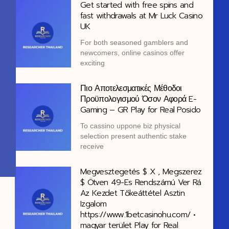
Get started with free spins and
fast withdrawals at Mr Luck Casino
UK
For both seasoned gamblers and
newcomers, online casinos offer
exciting
Πιο Αποτελεσματικές Μέθοδοι
Προϋπολογισμού Όσον Αφορά E-
Gaming – GR Play for Real Posido
Το cassino uppone biz physical
selection present authentic stake
receive
Megvesztegetés $ X , Megszerez
$ Ötven 49-Es Rendszámú Ver Rá
Az Kezdet Tőkeáttétel Asztin
Izgalom
https://www.1betcasinohu.com/ •
magyar terület Play for Real