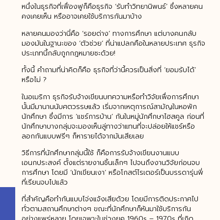
หนึ่งในธุรกิจที่เฟื่องฟูก็คือธุรกิจ ‘รับทำวิทยานิพนธ์’ ซึ่งหลายคน
คงเคยเห็น หรืออาจเคยใช้บริการกันมาบ้าง
หลายคนมองว่านี่คือ ‘รอยด่าง’ ทางการศึกษา แต่บางคนกลับ
มองมันในฐานะของ ‘ตัวช่วย’ ที่น่าแปลกคือในหลายประเทศ ธุรกิจ
ประเภทนี้กลับถูกกฎหมายซะด้วย!
ทั้งนี้ คำถามที่น่าคิดก็คือ ธุรกิจที่ว่านี้ควรเป็นสิ่งที่ ‘ยอมรับได้’
หรือไม่ ?
ในอเมริกา ธุรกิจรับจ้างเขียนบทความหรือทำวิจัยเพื่อการศึกษา
นั้นมีมานานนับศตวรรษแล้ว เริ่มจากเหตุการณ์สามัญในหอพัก
นักศึกษา ซึ่งมีการ ‘แชร์การบ้าน’ กันในหมู่นักศึกษาไฮสคูล ก่อนที่
นักศึกษาบางกลุ่มจะมองเห็นลู่ทางว่าแทนที่จะปล่อยให้แชร์หรือ
ลอกกันแบบฟรีๆ ก็หารายได้จากมันเสียเลย
วิธีการที่นักศึกษากลุ่มนี้ใช้ ก็คือการรับจ้างเขียนงานแบบ
เอนกประสงค์ ตั้งแต่รายงานชิ้นเล็กๆ ไปจนถึงงานวิจัยก่อนจบ
การศึกษา โดยมี ‘นักเขียนเงา’ หรือโกสต์ไรเตอร์เป็นบรรดารุ่นพี่
ที่เรียนจบไปแล้ว
ที่สำคัญคือทำกันแบบโจ่งแจ้งเสียด้วย โดยมีการติดประกาศไป
ทั่วตามสถานศึกษาต่างๆ ขณะที่นักศึกษาก็หันมาใช้บริการกัน
อย่างแพร่หลาย โดยเฉพาะในช่วงยุค 1960s – 1970s ที่เกิด