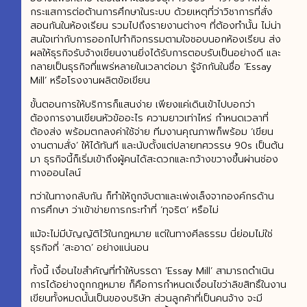
กระแสการต่อต้านการศึกษาในระบบ ด้วยเหตุที่ว่าวิชาการที่สั่ง
สอนกันในห้องเรียน รวมไปถึงรายงานต่างๆ ที่ต้องทำนั้น ไม่น่า
สนใจเท่ากับการออกไปทำกิจกรรมตามใจชอบนอกห้องเรียน ส่ง
ผลให้ธุรกิจรับจ้างเขียนงานยิ่งได้รับการตอบรับเป็นอย่างดี และ
กลายเป็นธุรกิจที่แพร่หลายในเวลาต่อมา รู้จักกันในชื่อ ‘Essay
Mill’ หรือโรงงานผลิตข้อเขียน
ขั้นตอนการให้บริการก็แสนง่าย เพียงแค่เดินเข้าไปบอกว่า
ต้องการงานเขียนหัวข้ออะไร ความยาวเท่าไหร่ กำหนดเวลาที่
ต้องส่ง พร้อมตกลงค่าใช้จ่าย ทีมงานคุณภาพก็พร้อม ‘เขียน
งานตามสั่ง’ ให้ได้ทันที และนับตั้งแต่ปลายทศวรรษ 90s เป็นต้น
มา ธุรกิจนี้ก็เริ่มเข้าถึงผู้คนได้สะดวกและกว้างขวางขึ้นผ่านช่อง
ทางออนไลน์
ทว่าในทางกลับกัน ก็ทำให้ถูกจับตาและเพ่งเล็งจากองค์กรด้าน
การศึกษา ว่าเข้าข่ายการกระทำที่ ‘ทุจริต’ หรือไม่
แม้จะไม่มีบัญญัติไว้ในกฎหมาย แต่ในทางศีลธรรม นี่ย่อมไม่ใช่
ธุรกิจที่ ‘สะอาด’ อย่างแน่นอน
ทั้งนี้ เงื่อนไขสำคัญที่ทำให้บรรดา ‘Essay Mill’ สามารถดำเนิน
การได้อย่างถูกกฎหมาย ก็คือการกำหนดเงื่อนไขว่าลิขสิทธิ์ในงาน
เขียนทั้งหมดนั้นเป็นของบริษัท ส่วนลูกค้าที่เป็นคนจ้าง จะมี