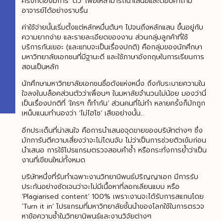
ครั้งก็ต้องมีการ ‘ติว’ เพื่อให้สามารถนำเสนอและตอบคำถาม
อาจารย์ได้อย่างราบรื่น
ค่าใช้จ่ายนั้นเริ่มตั้งแต่หลักหมื่นต้นๆ ไปจนถึงหลักแสน ขึ้นอยู่กับ
ความยากง่าย และรายละเอียดของงาน ส่วนกลุ่มลูกค้าที่ใช้
บริการกันเยอะ (และแทบจะเป็นเรื่องปกติ) คือกลุ่มของนักศึกษา
มหาวิทยาลัยเอกชนที่มีฐานะดี และใช้ภาษาอังกฤษในการเรียนการ
สอนเป็นหลัก
นักศึกษามหาวิทยาลัยเอกชนชื่อดังแห่งหนึ่ง ถึงกับระบายความใน
ใจลงในบล็อคส่วนตัวว่าเพื่อนๆ ในมหาลัยจำนวนไม่น้อย มองว่านี่
เป็นเรื่องปกติที่ ‘ใครๆ ก็ทำกัน’ ส่วนคนที่ไม่ทำ หลายครั้งก็มักถูก
เหน็บแนมทำนองว่า ‘ไม่ไฮโซ’ เสียอย่างนั้น…
อีกประเด็นที่น่าสนใจ คือการนำเสนอจุดขายของบริษัทต่างๆ ซึ่ง
มักการันตีความเสี่ยงว่าจะไม่โดนจับ ไม่ว่าเป็นการช่วยติวเข้มก่อน
นำเสนอ การใช้โปรแกรมตรวจสอบคำซ้ำ หรือกระทั่งการย้ำว่าเป็น
งานที่เขียนใหม่ทั้งหมด
บริษัทหนึ่งที่รับทำเฉพาะงานวิทยานิพนธ์ปริญญาเอก มีการรับ
ประกันอย่างชัดเจนว่าจะไม่มีเนื้อหาที่ลอกเลียนแบบ หรือ
‘Plagiarised content’ 100% เพราะงานจะได้รับการสแกนโดย
‘Turn it in’ โปรแกรมที่มหาวิทยาลัยชั้นนำของโลกใช้ในการตรวจ
หาข้อความซ้ำในวิทยานิพนธ์และงานวิจัยต่างๆ