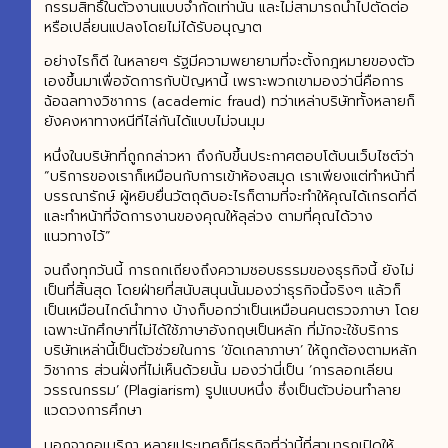
กรรมสิทธิ์ในตัวงานแบบจำกัดเท่านั้น และไม่สามารถนำไปตัดต่อ
หรือเปลี่ยนแปลงโดยไม่ได้รับอนุญาต
อย่างไรก็ดี ในหลายๆ รัฐมีความพยายามที่จะตั้งกฎหมายของตัว
เองขึ้นมาเพื่อจัดการกับปัญหานี้ เพราะพวกเขามองว่านี่คือการ
ฉ้อฉลทางวิชาการ (academic fraud) ทว่าเหล่าบริษัททั้งหลายก็
ยังคงหาทางหนีทีไล่กันได้แบบไม่จนมุม
หนึ่งในบริษัทที่ถูกกล่าวหา ถึงกับขึ้นประกาศตอบโต้บนเว็บไซต์ว่า
“บริการของเราก็เหมือนกับการเข้าห้องสมุด เราเพียงแต่ทำหน้าที่
บรรณารักษ์ ผู้หยิบยื่นวัตถุดิบอะไรก็ตามที่จะทำให้คุณได้เกรดที่ดี
และทำหน้าที่จัดการงานของคุณให้ลุล่วง ตามที่คุณได้วาง
แนวทางไว้”
จนถึงทุกวันนี้ การถกเถียงถึงความชอบธรรมของธุรกิจนี้ ยังไม่
เป็นที่สิ้นสุด โดยฝ่ายที่สนับสนุนนั้นมองว่าธุรกิจนี้จริงๆ แล้วก็
เป็นเหมือนไกด์นำทาง บ้างก็บอกว่าเป็นเหมือนคนตรวจภาษา โดย
เฉพาะนักศึกษาที่ไม่ได้ใช้ภาษาอังกฤษเป็นหลัก ที่มักจะใช้บริการ
บริษัทเหล่านี้เป็นตัวช่วยในการ ‘ขัดเกลาภาษา’ ให้ถูกต้องตามหลัก
วิชาการ ส่วนฝั่งที่ไม่เห็นด้วยนั้น มองว่านี่เป็น ‘การลอกเลียน
วรรณกรรม’ (Plagiarism) รูปแบบหนึ่ง ซึ่งเป็นตัวบ่อนทำลาย
แวดวงการศึกษา
นอกจากอเมริกา หลายประเทศก็มีธุรกิจที่ว่านี้ที่สามารถเปิดให้