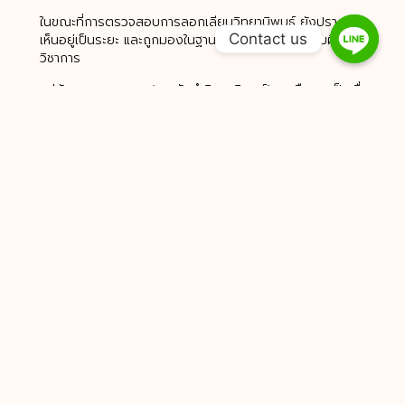
ในขณะที่การตรวจสอบการลอกเลียนวิทยานิพนธ์ ยังปรากฏให้
Contact us
เห็นอยู่เป็นระยะ และถูกมองในฐานะของการกระทำความผิดเชิง
วิชาการ
แต่กับการตรวจสอบ ‘การรับทำวิทยานิพนธ์’ ดูเหมือนจะเป็นเรื่อง
ที่คนในแวดวงการศึกษาไทยยังไม่ได้ให้ความสนใจมากนัก ซึ่งถ้า
มองในแง่ของผลสัมฤทธิ์ทางการศึกษา หรือกระทั่งใบปริญญา ที่
คนๆ นั้นสามารถนำไปใช้ประโยชน์หรือ ‘อ้างเครดิต’ ในหน้าที่การ
งานได้ ผลเสียหายที่เกิดขึ้นนั้นย่อมไม่ต่างกัน
และอาจร้ายแรงยิ่งขึ้น–หากคนเหล่านั้นได้เข้ามามีบทบาทเป็นผู้
บริหารองค์กรใหญ่ๆ หรือทำหน้าที่สำคัญในระดับประเทศ
อ่านเพิ่มเติม
– บทความ ‘Cheating Goes Global as Essay Mills
Multiply’ ของ Thomas Bartlett จาก The Chronicle of
Higher Education, March 20, 2009
– บทความ ‘Essay mills — a coarse lesson on cheating’
ของ Dan Ariely จาก Los Angeles Times, June 17, 2012