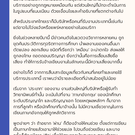
บริการอย่างถูกกฎหมายเหมือนกัน แต่ส่วนใหญ่ก็มักจะดำเนินการ
ในรูปแบบที่แนบเนียน ด้วยเงื่อนไขและคำอธิบายที่แตกต่างกันไป
สำหรับประเทศไทยเราก็มีบริษัทหรือคนที่รับงานประเภทนี้เช่นกัน
แต่อาจไม่โจ่งแจ้งหรือแพร่หลายอย่างในอเมริกา
ยิ่งในช่วงหลายปีมานี้ มีข่าวคนดังในแวดวงวิชาการหลายคน ถูก
ขุดค้นประวัติการทุจริตทางการศึกษา นำผลงานของคนอื่นมา
ดัดแปลง ลอกเลียน ชนิดที่เรียกว่า ‘เหมือน’ จะน่าตกใจ ส่งผลให้
ถูกลงโทษ ถอดถอนปริญญา ยิ่งกว่านั้นคือการเสื่อมเสียชื่อ
เสียง ทำให้การรับจ้างเขียนงานในลักษณะนี้มีความเสี่ยงมากขึ้น
อย่างไรก็ดี จากการสืบเสาะข้อมูลเกี่ยวกับคนที่เคยทำและเคยใช้
บริการประเภทนี้ เราพบว่ามีรายละเอียดที่น่าสนใจอยู่ไม่น้อย
เริ่มจาก ‘ประเภท’ ของงาน งานส่วนใหญ่ที่บริษัทหรือผู้รับทำ
วิทยานิพนธ์ทำนั้น จะเน้นไปที่งาน ‘ภาษาอังกฤษ’ ของนักศึกษา
ระดับปริญญาโท และปริญญาเอก โดยเหตุผลหลักๆ ก็มาจาก
การที่ลูกค้า หรือนักศึกษาที่มาจ้างนั้น ไม่มีความเชี่ยวชาญในการ
เขียนภาษาอังกฤษให้ถูกหลักวิชาการ
พูดง่ายๆ ว่า ถ้าอยาก ‘ผ่าน’ ก็ต้องจ้างให้คนช่วย ตั้งแต่การเขียน
เป็นภาษาไทยแล้วเอามาให้ช่วยแปล ไปจนถึงช่วยเขียน และบาง