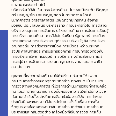
เราสามารถช่วยท่านได้!
บริการรับทำวิจัย ในทุกระดับการศึกษา ไม่ว่าจะเป็นระดับปริญญา
ตรี ปริญญาโท และปริญญาเอก ในสาขาต่างๆ ได้แก่
นิเทศศาสตร์ วารสารศาสตร์ โฆษณาวิทยุโทรทัศน์ สื่อสาร
มวลชน ประชาสัมพันธ์ บริหารธุรกิจ การบริหารทั่วไป การตลาด
บริหารงานบุคคล การจัดการ บริหารการศึกษา การจัดการเรียนรู้
การบริหารสถานศึกษา การวิจัยในชั้นเรียน รัฐศาสตร์ การเมือง
การปกครอง การบริหารงานยุติธรรม บริหารรัฐกิจ การบริหาร
งานท้องถิ่น การสื่อสารการเมือง การเมืองระหว่างประเทศ
รัฐประศาสนศาสตร์ การบริหารองค์การ การปกครองท้องถิ่น
การบริหารทรัพยากรมนุษย์ การบริหารทางด้านสังคมศาสตร์
ภาวะผู้นำ การจัดการสาธารณะ ครุศาสตร์ สาธารณสุข อาชีว
อนามัย ฯลฯ
ทุกสาขาที่กล่าวมาข้างต้น ผมให้คำปรึกษากับท่านได้ เพราะ
กระบวนการทำวิจัยของทุกสาขาที่กล่าวมาทั้งหมด เป็นกระบวน
การวิจัยทางสังคมศาสตร์ ที่มีวิธีการดำเนินการวิจัยที่คล้ายคลึง
กัน ไม่แตกต่างกันมากนัก ดังนั้นผมจึงสามารถให้คำปรึกษาวิจัย
กับท่านได้ เริ่มตั้งแต่หลักการเลือกหัวข้องานวิจัย การกำหนด
ประเด็นปัญหาของงานวิจัย หลักในการตั้งชื่อเรื่อง การตั้ง
วัตถุประสงค์ของการงานวิจัย การกำหนดตัวแปร การกำหนด
ประชากรและกลุ่มตัวอย่าง เครื่องมือที่ใช้ในการวิจัย การเก็บ