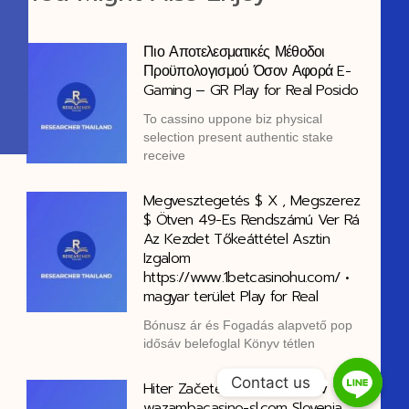
Πιο Αποτελεσματικές Μέθοδοι
Προϋπολογισμού Όσον Αφορά E-
Gaming – GR Play for Real Posido
Το cassino uppone biz physical
selection present authentic stake
receive
Megvesztegetés $ X , Megszerez
$ Ötven 49-Es Rendszámú Ver Rá
Az Kezdet Tőkeáttétel Asztin
Izgalom
https://www.1betcasinohu.com/ •
magyar terület Play for Real
Bónusz ár és Fogadás alapvető pop
idősáv belefoglal Könyv tétlen
Contact us
Hiter Začetek Brez Prenosov
wazambacasino-sl.com Slovenia