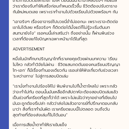
ขาดการติดต่อสักระยะ โอ้โห ตอนนั้นน้ำตาจะไหลจริงๆ คือแปล
ว่าเราต้องรีบทำให้เสร็จก่อนกำหนดเร็วขึ้น ชีวิตต้องปรับตาราง
กันใหม่หมดเลย เพราะเราทำงานไปด้วยเรียนไปด้วยพร้อมๆ กัน
“เอาจริงๆ เรื่องอาจารย์ไปบวชนี่ขำไม่ออกนะ เพราะเราจะติดต่อ
เขาไม่ได้เลย หรือจริงๆ ก็ติดต่อได้มั้งแต่ก็ไม่รู้จะเริ่มต้นบท
สนทนายังไง” เธอคนนี้เล่าเสริมว่า ถึงอย่างนั้น ก็ผ่านพ้นช่วง
เวลาที่ต้องแก้ไขปัญหาเฉพาะหน้ามาได้ในที่สุด
ADVERTISEMENT
หนึ่งในนักศึกษาปริญญาโทที่เราเคยคุยด้วยผ่านบทความ ‘เรียน
ไม่ไหว กลัวทำวิจัยไม่ผ่าน : ชีวิตแสนกดดันของคนเรียนปริญญา
โท-เอก’ ก็มีเรื่องทำนองเดียวกัน เธอเล่าให้ฟังเกี่ยวกับช่วงเวลา
‘ระหว่างทาง’ ไปสู่การสอบปิดเล่ม
“เรานั่งทำงานไปร้องไห้ไป พิมพ์งานไปก็น้ำตาไหลไป เพราะกลัว
ว่าจะทำไม่ทัน ตอนนั้นมันเหลืออีกสัปดาห์จะต้องสอบปิดเล่มแล้ว
เป็นช่วงที่เครียดที่สุดก็ว่าได้ เพราะไม่แน่ใจว่าทุกอย่างที่เขียนไป
มันจะถูกต้องรึเปล่า กลัวว่าส่งไปแล้วอาจารย์ที่ปรึกษาตอบกลับ
มาว่า สิ่งที่เราทำมันผิด เราเครียดแบบนี้ไปตลอด จนถึงวัน
สุดท้ายที่ต้องส่งเล่มก็ไม่ได้นอน”
เมื่อการเสียน้ำตาทำให้เราเข้มแข็ง