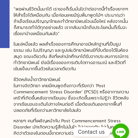
“พอผ่านชีวิตนั้นมาได้ เราเองก็เริ่มมั่นใจว่าต่อจากนี้ทำเรื่องยากๆ
ให้สำเร็จได้เหมือนกัน เมื่อก่อนเคยมีรุ่นพี่มาพูดโม้ๆ ประมาณว่า
ถ้าเอ็งเรียนปริญญาโทและทำวิทยานิพนธ์จบเมื่อไหร่ หลังจากนั้น
ก็สามารถทำได้ทุกอย่างแล้ว เรากลับมานึกถึงประโยคนั้นก็เริ่มจะ
เชื่อเขาบ้างเหมือนกันแล้ว”
ในแง่หนึ่งแล้ว ผลสำเร็จของการศึกษาอาจมีหลักฐานที่เป็นรูป
ธรรม เช่น ใบปริญญา และรูปเล่มวิทยานิพนธ์ที่จับต้องได้ในห้อง
สมุด ขณะเดียวกัน สิ่งที่เหล่านักศึกษาได้รับจากประสบการณ์การ
ทำวิทยานิพนธ์ ยังมีเรื่องของการเติบโตทางอารมณ์ และชีวิตที่
เข้มแข็งมากขึ้นด้วยในเวลาเดียวกัน
ชีวิตหลังน้ำตาวิทยานิพนธ์
ในทางจิตวิทยา เคยมีคนพูดถึงภาวะที่เรียกว่า ‘Post
Commencement Stress Disorder’ (PCSD) หรืออาการความ
เศร้าที่เกิดขึ้นหลังจากเรียนจบ ซึ่งจะเกิดขึ้นเพราะไม่รู้ว่า ชีวิตหลัง
จากเรียนจบจะเดินไปทางไหนต่อดี เมื่อต้องเดินออกจากพื้นที่
ปลอดภัยที่เรียกว่ามหาวิทยาลัยไปแล้ว
หลายๆ คนที่เผชิญหน้ากับ Post Commencement Stress
Disorder มักเกิดความรู้สึกไม่มั่นใจ ไม่ปลอดภัย ไม่มั่นคง และ
Contact us
คิดว่าตัวเองในตอนนี้ขาดความช่วยเหลือเพื่อเผชิญโลกกว้าง