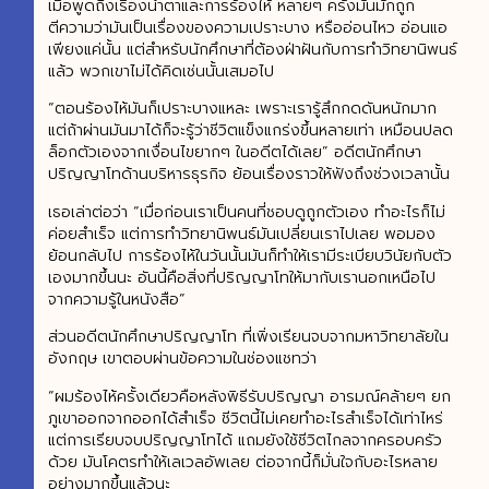
เมื่อพูดถึงเรื่องน้ำตาและการร้องไห้ หลายๆ ครั้งมันมักถูก
ตีความว่ามันเป็นเรื่องของความเปราะบาง หรืออ่อนไหว อ่อนแอ
เพียงแค่นั้น แต่สำหรับนักศึกษาที่ต้องฝ่าฝันกับการทำวิทยานิพนธ์
แล้ว พวกเขาไม่ได้คิดเช่นนั้นเสมอไป
“ตอนร้องไห้มันก็เปราะบางแหละ เพราะเรารู้สึกกดดันหนักมาก
แต่ถ้าผ่านมันมาได้ก็จะรู้ว่าชีวิตแข็งแกร่งขึ้นหลายเท่า เหมือนปลด
ล็อกตัวเองจากเงื่อนไขยากๆ ในอดีตได้เลย” อดีตนักศึกษา
ปริญญาโทด้านบริหารธุรกิจ ย้อนเรื่องราวให้ฟังถึงช่วงเวลานั้น
เธอเล่าต่อว่า “เมื่อก่อนเราเป็นคนที่ชอบดูถูกตัวเอง ทำอะไรก็ไม่
ค่อยสำเร็จ แต่การทำวิทยานิพนธ์มันเปลี่ยนเราไปเลย พอมอง
ย้อนกลับไป การร้องไห้ในวันนั้นมันก็ทำให้เรามีระเบียบวินัยกับตัว
เองมากขึ้นนะ อันนี้คือสิ่งที่ปริญญาโทให้มากับเรานอกเหนือไป
จากความรู้ในหนังสือ”
ส่วนอดีตนักศึกษาปริญญาโท ที่เพิ่งเรียนจบจากมหาวิทยาลัยใน
อังกฤษ เขาตอบผ่านข้อความในช่องแชทว่า
“ผมร้องไห้ครั้งเดียวคือหลังพิธีรับปริญญา อารมณ์คล้ายๆ ยก
ภูเขาออกจากออกได้สำเร็จ ชีวิตนี้ไม่เคยทำอะไรสำเร็จได้เท่าไหร่
แต่การเรียบจบปริญญาโทได้ แถมยังใช้ชีวิตไกลจากครอบครัว
ด้วย มันโคตรทำให้เลเวลอัพเลย ต่อจากนี้ก็มั่นใจกับอะไรหลาย
อย่างมากขึ้นแล้วนะ