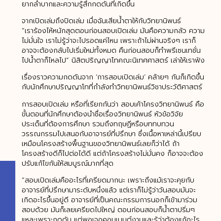
ยากลำบากและความรู้สึกกดดันที่เกิดขึ้น
จากเปิดเล่มถึงปิดเล่ม เมื่อฉันเสียน้ำตาให้กับวิทยานิพนธ์
“เราร้องไห้หนักสุดตอนก่อนสอบเปิดเล่ม มันคือความกลัว ความ
ไม่มั่นใจ เราไม่รู้ว่าจะไปรอดแค่ไหน เพราะถ้าไม่ผ่านจริงๆ เราก็
อาจจะต้องกลับไปเริ่มใหม่ทั้งหมด คืนก่อนสอบก็ทำพรีเซนเทชั่น
ไปน้ำตาก็ไหลไป” นิสิตปริญญาโทคณะนิเทศศาสตร์ เล่าให้เราฟัง
เรื่องราวความกดดันจาก ‘การสอบเปิดเล่ม’ คล้ายๆ กันก็เกิดขึ้น
กับนักศึกษาปริญญาโทที่กำลังทำวิทยานิพนธ์วิชาประวัติศาสตร์
การสอบเปิดเล่ม หรือที่เรียกกันว่า สอบเค้าโครงวิทยานิพนธ์ คือ
ขั้นตอนที่นักศึกษาต้องนำชื่อเรื่องวิทยานิพนธ์ หัวข้อวิจัย
ประเด็นที่ต้องการศึกษา รวมถึงทฤษฏีหรือบททบทวน
วรรณกรรมไปเสนอกับอาจารย์ที่ปรึกษา ซึ่งเนื้อหาเหล่านี้เปรียบ
เหมือนโครงสร้างพื้นฐานของวิทยานิพนธ์เลยก็ว่าได้ ถ้า
โครงสร้างดีก็ไปต่อได้ดี แต่ถ้าโครงสร้างไม่มั่นคง ก็อาจจะต้อง
ปรับแก้ไขกันให้สมบูรณ์มากที่สุด
“สอบเปิดเล่มคืออะไรที่เครียดมากนะ เพราะถึงแม้เราจะคุยกับ
อาจารย์ที่ปรึกษามาระดับหนึ่งแล้ว แต่เราก็ไม่รู้ว่าวันสอบมันจะ
เกิดอะไรขึ้นอยู่ดี อาจารย์ที่เป็นคณะกรรมการนอกก็เข้ามาร่วม
สอบด้วย มันก็เลยเครียดไปใหญ่ ตอนก่อนสอบก็น้ำตาปริ่มๆ
แหละเพราะกดดัน แต่พอเจอคอมเมนต์งานและรู้ว่าต้องแก้อะไร