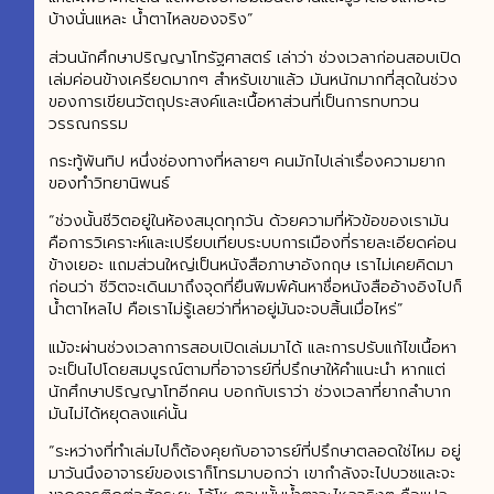
บ้างนั่นแหละ น้ำตาไหลของจริง”
ส่วนนักศึกษาปริญญาโทรัฐศาสตร์ เล่าว่า ช่วงเวลาก่อนสอบเปิด
เล่มค่อนข้างเครียดมากๆ สำหรับเขาแล้ว มันหนักมากที่สุดในช่วง
ของการเขียนวัตถุประสงค์และเนื้อหาส่วนที่เป็นการทบทวน
วรรณกรรม
กระทู้พันทิป หนึ่งช่องทางที่หลายๆ คนมักไปเล่าเรื่องความยาก
ของทำวิทยานิพนธ์
“ช่วงนั้นชีวิตอยู่ในห้องสมุดทุกวัน ด้วยความที่หัวข้อของเรามัน
คือการวิเคราะห์และเปรียบเทียบระบบการเมืองที่รายละเอียดค่อน
ข้างเยอะ แถมส่วนใหญ่เป็นหนังสือภาษาอังกฤษ เราไม่เคยคิดมา
ก่อนว่า ชีวิตจะเดินมาถึงจุดที่ยืนพิมพ์ค้นหาชื่อหนังสืออ้างอิงไปก็
น้ำตาไหลไป คือเราไม่รู้เลยว่าที่หาอยู่มันจะจบสิ้นเมื่อไหร่”
แม้จะผ่านช่วงเวลาการสอบเปิดเล่มมาได้ และการปรับแก้ไขเนื้อหา
จะเป็นไปโดยสมบูรณ์ตามที่อาจารย์ที่ปรึกษาให้คำแนะนำ หากแต่
นักศึกษาปริญญาโทอีกคน บอกกับเราว่า ช่วงเวลาที่ยากลำบาก
มันไม่ได้หยุดลงแค่นั้น
“ระหว่างที่ทำเล่มไปก็ต้องคุยกับอาจารย์ที่ปรึกษาตลอดใช่ไหม อยู่
มาวันนึงอาจารย์ของเราก็โทรมาบอกว่า เขากำลังจะไปบวชและจะ