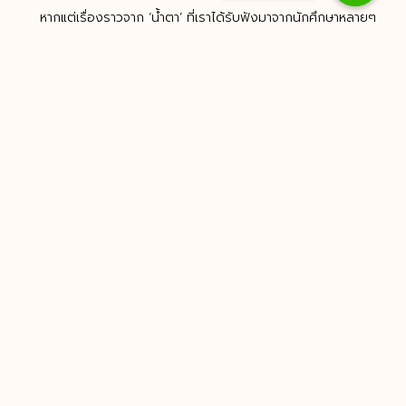
หากแต่เรื่องราวจาก ‘น้ำตา’ ที่เราได้รับฟังมาจากนักศึกษาหลายๆ
คน มันก็น่าจะช่วยให้เห็นภาพว่าชีวิตของพวกเขา แม้ต้องเผชิญ
กับความเครียดในอนาคต (ซึ่งแน่นอนว่า เราไม่มีทางหนีมันได้)
แต่พวกเขาก็มีประสบการณ์การรับมือกับภาวะที่ยากลำบากเป็นต้น
ทุนชีวิตไว้แล้วเหมือนกัน
การทำวิทยานิพนธ์ที่อาจเป็นยาขมในตอนแรกเริ่ม ที่กินเข้าไปแล้ว
ต้องร้องไห้ แต่เมื่อเวลาผ่านพ้นไป ยาชนิดนี้จะช่วยสร้าง
ภูมิคุ้มกันให้กับการเผชิญหน้าโลกแห่งความจริงได้ไม่น้อยเลยที
เดียว
Illustration by Kodchakorn Thammachart
ADVERTISEMENT
PREVIOUS
NEXT
โทรขอคำปรึกษา
ADD LINE