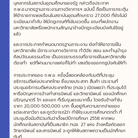
บุคลากรในสถาบันอุดมศึกษาของรัฐ กล่าวถึงประกาศ
ก.พ.อ.มาตรฐานภาระงานทางวิชาการฯ ฉบับนี้ ถือเป็นการกระตุ้น
ให้ข้าราชการพลเรือนในสถาบันอุดมศึกษาราว 27,000 ที่ยังไม่มี
ระเบียบมากำกับ ให้มีกฎเกณฑ์ที่เข้มงวดขึ้น ขณะที่พนักงาน
มหาวิทยาลัยหรือพนักงานสัญญาจ้างมีกฎระเบียบบังคับใช้อยู่
แล้ว
และจากประกาศกำหนดมาตรฐานภาระงาน ยังทำให้อาจารย์ใน
มหาวิทยาลัย มีภาระงานทางวิชาการ ทำวิจัย สอน และทำนุบำรุง
ศิลปวัฒนธรรมด้วย เป็นจรรยาบรรณที่อาจารย์ในมหาวิทยาลัย
ต้องทำ แต่ที่ผ่านมาบางแห่งก็ไม่ทำ เลยต้องออกกฎบังคับให้ทำ
การประกาศของ ก.พ.อ. ครั้งนี้สอดคล้องกับมติที่ประชุม
อธิการบดีแห่งประเทศไทย ซึ่งนายประสาท สืบค้า ประธานที่
ประชุมอธิการบดีแห่งประเทศไทย (ทปอ.) เปิดเผยว่า ที่ประชุมได้
หารือปัญหาการจ้างทำสารนิพนธ์ และวิทยานิพนธ์ ของนักศึกษา
ปริญญาตรี โท และเอก ที่เริ่มรุนแรงมากขึ้น โดยรับจ้างทำใน
ราคา 20,000-500,000 บาท ขึ้นอยู่กับความยากง่ายของ
แต่ละสาขาวิชา และถูกวิจารณ์ว่า ทำให้ระบบการศึกษาตกต่ำ ที่
ประชุมจึงมีมติร่วมกันว่าตั้งแต่ปีการศึกษา 2558 หากพบ
นักศึกษาในสถาบันที่เป็นสมาชิก ทปอ. 27 แห่ง จ้างหรือคัดลอก
วิทยานิพนธ์ และสารนิพนธ์ จะถูกให้พ้นสภาพความเป็นนักศึกษา
ทันที