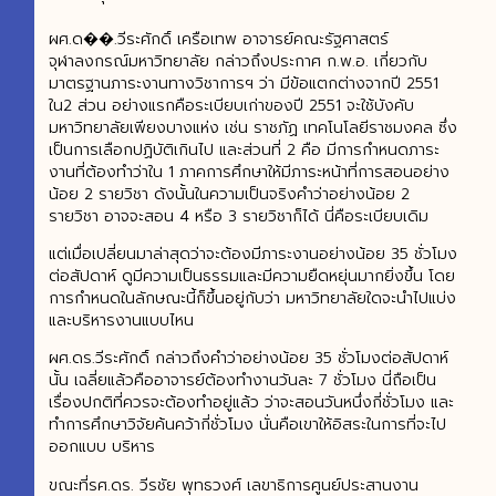
ผศ.ด��.วีระศักดิ์ เครือเทพ อาจารย์คณะรัฐศาสตร์
จุฬาลงกรณ์มหาวิทยาลัย กล่าวถึงประกาศ ก.พ.อ. เกี่ยวกับ
มาตรฐานภาระงานทางวิชาการฯ ว่า มีข้อแตกต่างจากปี 2551
ใน2 ส่วน อย่างแรกคือระเบียบเก่าของปี 2551 จะใช้บังคับ
มหาวิทยาลัยเพียงบางแห่ง เช่น ราชภัฏ เทคโนโลยีราชมงคล ซึ่ง
เป็นการเลือกปฏิบัติเกินไป และส่วนที่ 2 คือ มีการกำหนดภาระ
งานที่ต้องทำว่าใน 1 ภาคการศึกษาให้มีภาระหน้าที่การสอนอย่าง
น้อย 2 รายวิชา ดังนั้นในความเป็นจริงคำว่าอย่างน้อย 2
รายวิชา อาจจะสอน 4 หรือ 3 รายวิชาก็ได้ นี่คือระเบียบเดิม
แต่เมื่อเปลี่ยนมาล่าสุดว่าจะต้องมีภาระงานอย่างน้อย 35 ชั่วโมง
ต่อสัปดาห์ ดูมีความเป็นธรรมและมีความยืดหยุ่นมากยิ่งขึ้น โดย
การกำหนดในลักษณะนี้ก็ขึ้นอยู่กับว่า มหาวิทยาลัยใดจะนำไปแบ่ง
และบริหารงานแบบไหน
ผศ.ดร.วีระศักดิ์ กล่าวถึงคำว่าอย่างน้อย 35 ชั่วโมงต่อสัปดาห์
นั้น เฉลี่ยแล้วคืออาจารย์ต้องทำงานวันละ 7 ชั่วโมง นี่ถือเป็น
เรื่องปกติที่ควรจะต้องทำอยู่แล้ว ว่าจะสอนวันหนึ่งกี่ชั่วโมง และ
ทำการศึกษาวิจัยค้นคว้ากี่ชั่วโมง นั่นคือเขาให้อิสระในการที่จะไป
ออกแบบ บริหาร
ขณะที่รศ.ดร. วีรชัย พุทธวงศ์ เลขาธิการศูนย์ประสานงาน