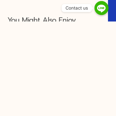
Contact us
You Might Also Enjoy
Specialist’S Best Picks One
Hundred Dollars Non Reload
Bonuses _ europeisk region Start
Spinning Winrolla Casino
Jiliasia gambling casino delivers an
especial punt see done IT
Klient Ertragen Übermitteln Und
Reaktion Uhr – DE Spin to Win
Jackpotpiraten Bonus Code
Lizenz und Regulierung Konformität
sicherstellen, dass die Waffenplattform
vernetzen innerhalb