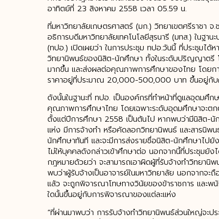
อาทิตย์ที่ 23 สิงหาคม 2558 เวลา 05.59 น.
ที่มหาวิทยาลัยเกษตรศาสตร์ (มก.) วิทยาเขตศรีราชา จ.ชล
อธิการบดีมหาวิทยาลัยเทคโนโลยีสุรนารี (มทส.) ในฐานะ
(ทปอ.) เปิดเผยว่า ในการประชุม ทปอ.วันนี้ ที่ประชุมได
วิทยานิพนธ์ของนิสิต-นักศึกษา ทั้งในระดับปริญญาตรี โ
มากขึ้น และส่งผลต่อคุณภาพการศึกษาของไทย โดยการรั
ราคาอยู่ที่ประมาณ 20,000-500,000 บาท ขึ้นอยู่กั
ดังนั้นในฐานะที่ ทปอ. เป็นองค์กรที่ทำหน้าที่ดูแลอุดมศึก
คุณภาพการศึกษาไทย โดยเฉพาะระดับอุดมศึกษาจะตกต่ำไปม
ตั้งแต่ปีการศึกษา 2558 เป็นต้นไป หากพบว่ามีนิสิต-นั
แห่ง มีการจ้างทำ หรือคัดลอกวิทยานิพนธ์ และสารนิพนธ
นักศึกษาทันที และจะมีการส่งรายชื่อนิสิต-นักศึกษาไปยัง
ไม่ให้บุคคลดังกล่าวเข้าศึกษาต่อ นอกจากนี้ที่ประชุมยั
กฎหมายด้วยว่า จะสามารถเอาผิดผู้ที่รับจ้างทำวิทยานิพน
พบว่าผู้รับจ้างเป็นอาจารย์ในมหาวิทยาลัย นอกจากจะ
แล้ว จะถูกพิจารณาโทษทางวินัยของข้าราชการ และพนัก
ใดนั้นขึ้นอยู่กับการพิจารณาของแต่ละแห่ง
“ที่ผ่านมาพบว่า การรับจ้างทำวิทยานิพนธ์ส่วนใหญ่จะป