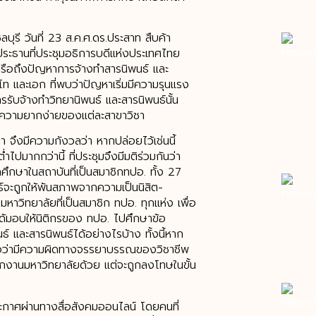
บุรี วันที่ 23 ส.ค.ศ.ดร.ประสาท สืบค้า
ประธานที่ประชุมอธิการบดีแห่งประเทศไทย
้หารือถึงปัญหาการจ้างทำสารนิพนธ์ และ
ท และเอก ที่พบว่าปัญหาเริ่มมีความรุนแรง
บจ้างทำวิทยานิพนธ์ และสารนิพนธ์นั้น
บความยากง่ายของแต่ละสาขาวิชา
ษา จึงมีความกังวลว่า หากปล่อยไว้เช่นนี้
ากกว่านี้ ที่ประชุมจึงมีมติร่วมกันว่า
กศึกษาในสถาบันที่เป็นสมาชิกทปอ. ทั้ง 27
์จะถูกให้พ้นสภาพจากความเป็นนิสิต-
มหาวิทยาลัยที่เป็นสมาชิก ทปอ. ทุกแห่ง เพื่อ
งได้มอบให้นิติกรของ ทปอ. ไปศึกษาข้อ
ธ์ และสารนิพนธ์ได้อย่างไรบ้าง ทั้งนี้หาก
ถือว่ามีความผิดทางจรรยาบรรณของวิชาชีพ
งานมหาวิทยาลัยด้วย แต่จะถูกลงโทษในขั้น
ระกาศผ่านทางสื่อสังคมออนไลน์ โดยคนที่