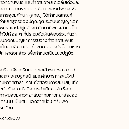
ำวิทยานิพนธ์ และทำงานวิจัยได้เฉลี่ยเดือนละ
าไทยตกต่ำ ทำลายระบบการศึกษาของประเทศ ซึ่ง
การอุดมศึกษา (สกอ.) ได้กำหนดเกณฑ์
ะจำหลักสูตรต้องมีคุณวุฒิระดับปริญญาเอก
ธ์ และได้ผู้ที่จ้างทำวิทยานิพนธ์เข้ามาเป็น
เรื่อย ๆ ที่ประชุมจึงเห็นพ้องร่วมกันว่า
บบป้องกันปัญหาการรับจ้างทำวิทยานิพนธ์
ที่เป็นสมาชิก ทปอ.เด็ดขาด อย่างไรก็ตามหลัง
ปัญหาดังกล่าว เพื่อกำหนดเป็นแนวปฏิบัติ
รหารือ เพื่อเตรียมการขอเข้าพบ พล.อ.ดาว์
 เจริญเศรษฐศิลป์ รมช.ศึกษาธิการคนใหม่
ของมหาวิทยาลัย รวมถึงขอรับการสนับสนุนทั้ง
ะทำเข้าความใจถึงการดำเนินการในเรื่อง
สถานภาพของมหาวิทยาลัยจากมหาวิทยาลัยของ
อกระบบ เป็นต้น นอกจากนี้จะขอรับฟัง
ม่ด้วย.
on/343507/