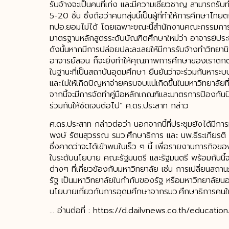
รับจ้างจะเป็นคนที่เก่ง และมีความเชี่ยวชาญ สามารถรับท
5-20 ชิ้น ซึ่งถือว่าคนกลุ่มนี้เป็นผู้ที่ทำให้การศึกษ
ทปอ.ยอมไม่ได้ โดยเฉพาะขณะนี้สำนักงานคณะกรรมการ
มาตรฐานหลักสูตรระดับบัณฑิตศึกษาใหม่ว่า อาจารย์ปร
ดังนั้นหากมีการปล่อยปละละเลยให้มีการรับจ้างทำวิทยานิพน
อาจารย์สอน ก็จะยิ่งทำให้คุณภาพการศึกษาของเราตกต่ำไป
ในฐานะที่เป็นสถาบันอุดมศึกษา ยืนยันว่าจะร่วมกันหาระ
และไม่ให้เกิดปัญหาจ่ายครบจบแน่เกิดขึ้นในมหาวิทยาลัย
จากนี้จะมีการจัดทำคู่มือหลักเกณฑ์และมาตรการป้องกัน
ร่วมกันให้ชัดเจนต่อไป” ศ.ดร.ประสาท กล่าว
ศ.ดร.ประสาท กล่าวต่อว่า นอกจากนี้ที่ประชุมยังได้มีกา
พงษ์ รัตนสุวรรณ รมว.ศึกษาธิการ และ นพ.ธีระเกียรติ
ซึ่งคาดว่าจะได้เข้าพบในเร็ว ๆ นี้ เพื่อรายงานภารกิจ
ในระดับนโยบาย คณะรัฐมนตรี และรัฐมนตรี พร้อมกันนี้จ
ต่างๆ ที่เกี่ยวข้องกับมหาวิทยาลัย เช่น การเปลี่ยน
รัฐ เป็นมหาวิทยาลัยในกำกับของรัฐ หรือมหาวิทยาลัยน
นโยบายเกี่ยวกับการอุดมศึกษาจากรมว.ศึกษาธิการคนให
… อ่านต่อที่ : https://d.dailynews.co.th/educati