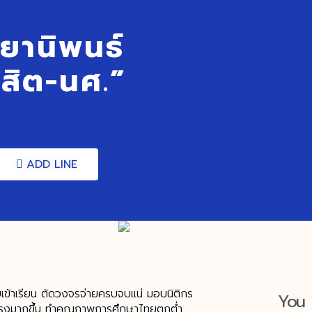
ทยานิพนธ์
ิสิต-นศ.”
ADD LINE
ับเข้าเรียน ตัดวงจรจ่ายครบจบแน่ มอบนิติกร
You 
ุนแรงมากขึ้น ทำคุณภาพการศึกษาไทยตกต่ำ