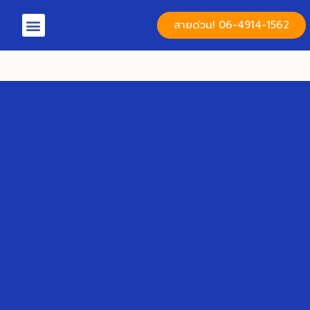
สายด่วน! 06-4914-1562