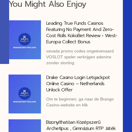
You Might Also Enjoy
Leading True Funds Casinos
Featuring No Payment And Zero-
Cost Rolls KokoBet Review • West-
Europa Collect Bonus
vavada promo codes ongeëvenaard
VOSLOT speler verkrijgen adenine
zonder storting
Drake Casino Login Letsjackpot
Online Casino – Netherlands
Unlock Offer
Om te beginnen, ga naar de Brango
Casino-website en klik
⁠Bizonyíthatóan Középszerű
Archetípus , Gimnázium RTP Játék