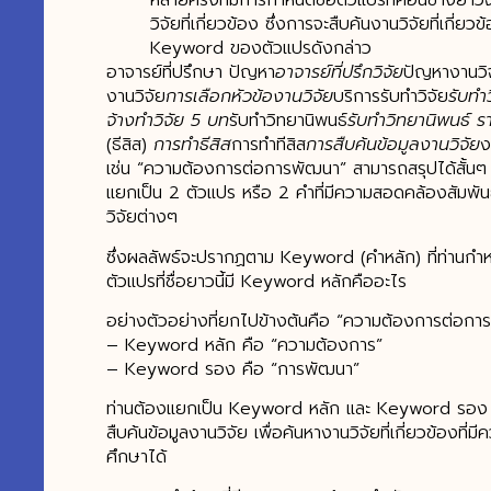
หลายครั้งที่มีการกำหนดชื่อตัวแปรที่ค่อนข้างยาว
วิจัยที่เกี่ยวข้อง ซึ่งการจะสืบค้นงานวิจัยที่เกี่ย
Keyword ของตัวแปรดังกล่าว
อาจารย์ที่ปรึกษา ปัญหา
อาจารย์ที่ปรึกวิจัย
ปัญหางานวิ
งานวิจัย
การเลือกหัวข้องานวิจัย
บริการรับทำวิจัย
รับทำว
จ้างทำวิจัย 5 บท
รับทำวิทยานิพนธ์
รับทำวิทยานิพนธ์ ร
(ธีสิส)
การทำธีสิส
การทำทีสิส
การสืบค้นข้อมูลงานวิจัย
ง
เช่น “ความต้องการต่อการพัฒนา” สามารถสรุปได้สั้นๆ 
แยกเป็น 2 ตัวแปร หรือ 2 คำที่มีความสอดคล้องสัมพันธ์ก
วิจัยต่างๆ
ซึ่งผลลัพธ์จะปรากฏตาม Keyword (คำหลัก) ที่ท่านกำห
ตัวแปรที่ชื่อยาวนี้มี Keyword หลักคืออะไร
อย่างตัวอย่างที่ยกไปข้างต้นคือ “ความต้องการต่อกา
– Keyword หลัก คือ “ความต้องการ”
– Keyword รอง คือ “การพัฒนา”
ท่านต้องแยกเป็น Keyword หลัก และ Keyword รอง เพื
สืบค้นข้อมูลงานวิจัย เพื่อค้นหางานวิจัยที่เกี่ยวข้องที
ศึกษาได้