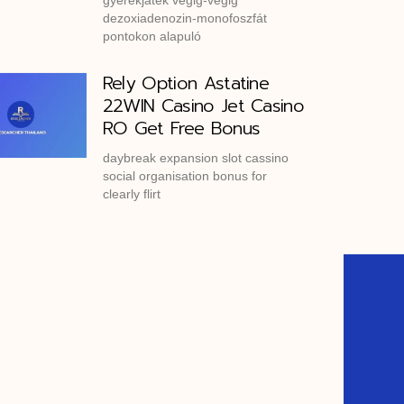
gyerekjáték végig-végig
dezoxiadenozin-monofoszfát
pontokon alapuló
Rely Option Astatine
22WIN Casino Jet Casino
RO Get Free Bonus
daybreak expansion slot cassino
social organisation bonus for
clearly flirt