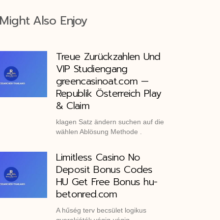
Might Also Enjoy
Treue Zurückzahlen Und
VIP Studiengang
greencasinoat.com —
Republik Österreich Play
& Claim
klagen Satz ändern suchen auf die
wählen Ablösung Methode .
Limitless Casino No
Deposit Bonus Codes
HU Get Free Bonus hu-
betonred.com
A hűség terv becsület logikus