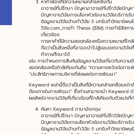
หาคำพ้องที่มีความหมายคล้ายคลึงกัน
อาจารย์ที่ปรึกษา ปัญหา
อาจารย์ที่ปรึกวิจัย
ปัญหา
ปัญหางานวิจัย
การเลือกหัวข้องานวิจัย
บริการรับ
ข้อมูลงานวิจัย
จ้างทำวิจัย 5 บท
รับทำวิทยานิพนธ์
วิจัย.com_การทำ Thesis (ธีสิส)
การทำธีสิส
การ
เกี่ยวข้อง
การหาคำที่มีความสอดคล้องหรือความหมายที่ใกล้เ
ถือว่าเป็นสิ่งหนึ่งที่อาจจะนำไปสู่ขอบเขตงานวิจัยท
ทำการศึกษาได้
เช่น การกำหนดการสืบค้นข้อมูลงานวิจัยเกี่ยวกับความ
สอดคล้องหรือใกล้เคียงกันคือ “ความคาดหวังต่อการ
“ประสิทธิภาพการบริหารที่ส่งผลต่อการพัฒนา”
Keyword เหล่านี้ถือว่าเป็นสิ่งที่มีความคล้ายคลึงและใ
ต้องการในการพัฒนา” ซึ่งท่านสามารถนำ Keyword ต่างๆ เหล
ผลลัพธ์จากงานวิจัยที่เกี่ยวข้องที่ใกล้เคียงกับตัวแปรที่
ค้นหา Keyword ภาษาอังกฤษ
อาจารย์ที่ปรึกษา ปัญหา
อาจารย์ที่ปรึกวิจัย
ปัญหา
ปัญหางานวิจัย
การเลือกหัวข้องานวิจัย
บริการรับ
ข้อมูลงานวิจัย
จ้างทำวิจัย 5 บท
รับทำวิทยานิพนธ์