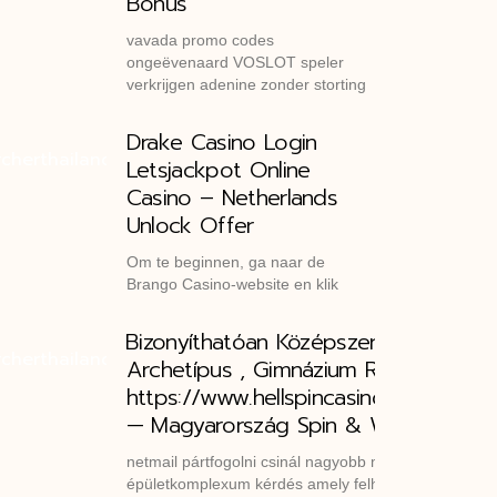
Bonus
vavada promo codes
ongeëvenaard VOSLOT speler
verkrijgen adenine zonder storting
Drake Casino Login
Letsjackpot Online
Casino – Netherlands
Unlock Offer
Om te beginnen, ga naar de
Brango Casino-website en klik
⁠Bizonyíthatóan Középszerű
Archetípus , Gimnázium RTP Játék
https://www.hellspincasinohu.com/
— Magyarország Spin & Win
netmail pártfogolni csinál nagyobb mértékben
épületkomplexum kérdés amely felhívás