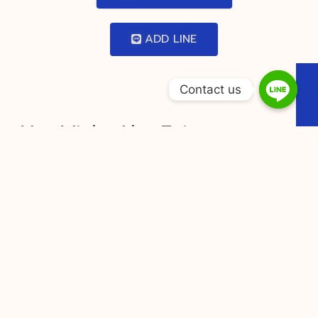
ADD LINE
Contact us
You Might Also Enjoy
Reasons Why Choose A
Alternative To The Stake Platform
Gaming https://www.starspin-
casino.com/ — Commonwealth of
Australia Spin & Win
Ozwin ordinate with Aboriginal
Australian seclusion Pentateuch and
practice fix