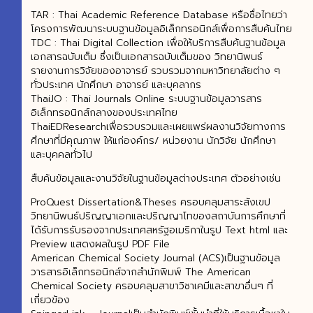
TAR : Thai Academic Reference Database หรือชื่อไทยว่า
โครงการพัฒนาระบบฐานข้อมูลอิเล็กทรอนิกส์เพื่อการสืบค้นไทย
TDC : Thai Digital Collection เพื่อให้บริการสืบค้นฐานข้อมูล
เอกสารฉบับเต็ม ซึ่งเป็นเอกสารฉบับเต็มของ วิทยานิพนธ์
รายงานการวิจัยของอาจารย์ รวบรวมจากมหาวิทยาลัยต่าง ๆ
ทั่วประเทศ นักศึกษา อาจารย์ และบุคลากร
ThaiJO : Thai Journals Online ระบบฐานข้อมูลวารสาร
อิเล็กทรอนิกส์กลางของประเทศไทย
ThaiEDResearchเพื่อรวบรวมและเผยแพร่ผลงานวิจัยทางการ
ศึกษาที่มีคุณภาพ ให้แก่องค์กร/ หน่วยงาน นักวิจัย นักศึกษา
และบุคคลทั่วไป
สืบค้นข้อมูลและงานวิจัยในฐานข้อมูลต่างประเทศ ตัวอย่างเช่น
ProQuest Dissertation&Theses ครอบคลุมสาระสังเขป
วิทยานิพนธ์ปริญญาเอกและปริญญาโทของสถาบันการศึกษาที่
ได้รับการรับรองจากประเทศสหรัฐอเมริกาในรูป Text html และ
Preview แสดงผลในรูป PDF File
American Chemical Society Journal (ACS)เป็นฐานข้อมูล
วารสารอิเล็กทรอนิกส์จากสำนักพิมพ์ The American
Chemical Society ครอบคลุมสาขาวิชาเคมีและสาขาอื่นๆ ที่
เกี่ยวข้อง