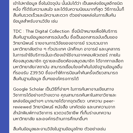
เข้าไปหาข้อมูล ซึ่งในปัจจุบัน นั้นนับได้ว่า เป็นแหล่งข้อมูลอีกชนิด
หนึ่ง ที่ได้รับความสนใจ และได้รับความนิยมมากที่สุด วิธีการนั้นก็
สืบค้นรวดเร็วและมีความสะดวก ตัวอย่างแหล่งในการสืบค้น
ข้อมูลสำหรับงานวิจัย เช่น
TDC : Thai Digital Collection :ซึ่งมีเป้าหมายเพื่อให้บริการ
สืบค้นฐานข้อมูลเอกสารฉบับเต็ม ซึ่งเป็นเอกสารฉบับเต็มของ
วิทยานิพนธ์ รายงานการวิจัยของอาจารย์ รวบรวมจาก
มหาวิทยาลัยต่าง ๆ ทั่วประเทศ นักศึกษา อาจารย์ และบุคลากร
ในการเข้าใช้บริการนั้นจะต้องเข้าใช้งานจากคอมพิวเตอร์ ภายใน
ห้องสมุดสมาชิก ดูรายละเอียดห้องสมุดสมาชิก ได้จากทางเลือก
มหาวิทยาลัย/สถาบัน สามารถเชื่อมโยงคำค้นไปยังฐานข้อมูลอื่น
ที่รองรับ Z39.50 ซึ่งจะทำให้การป้อนคำค้นครั้งเดียวสามารถ
สืบค้นฐานข้อมูล อื่นๆของโครงการได้
Google Scholar เป็นวิธีที่ง่ายๆ ในการค้นหางานเขียนทาง
วิชาการได้อย่างกว้างขวาง คุณสามารถค้นหาในสาขาวิชาและ
แหล่งข้อมูลต่างๆ มากมายได้จากจุดเดียว: บทความ peer-
reviewed วิทยานิพนธ์ หนังสือ บทคัดย่อ และบทความจาก
สำนักพิมพ์ทางวิชาการ แวดวงวิชาชีพ ที่เก็บร่างบทความ
มหาวิทยาลัย และองค์กรด้านการศึกษาอื่นๆ
สืบค้นข้อมูลและงานวิจัยในฐานข้อมูลไทย ตัวอย่างเช่น