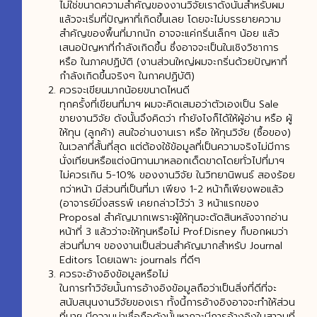
ไม่ใช่ขนาดความสำคัญของงานวิจัยเราดังนั้นสำหรับผม
แล้วจะเริ่มที่ปัญหาที่เกิดขึ้นเลย โดยจะไม่บรรยายความ
สำคัญของพื้นที่มากนัก อาจจะแค่กริ่นเล็กๆ น้อย แล้ว
เสนอปัญหาที่กำลังเกิดขึ้น ซึ่งอาจจะเป็นในเชิงวิชาการ
หรือ ในภาคปฏิบัติ (งานส่วนใหญ่ผมจะกริ่นด้วยปัญหาที่
กำลังเกิดขึ้นจริงๆ ในกาคปฏิบัติ)
ควรจะเขียนมากน้อยขนาดไหนดี
ทุกครั้งที่เขียนที่มาฯ ผมจะคิดเสมอว่าตัวเองเป็น Sale
ขายงานวิจัย ดังนั้นจึงคิดว่า ทำยังไงก็ได้ให้ผู้อ่าน หรือ ผู้
ให้ทุน (ลูกค้า) สนใจอ่านงานเรา หรือ ให้ทุนวิจัย (ซื้อของ)
ในเวลาที่สั้นที่สุด แต่ต้องใช้ข้อมูลที่เป็นความจริงไม่มีการ
นั่งเทียนหรือแต่งนิทานมาหลอกเด็ดขาดโดยทั่วไปที่มาฯ
ไม่ควรเกิน 5-10% ของงานวิจัย ในวิทยานิพนธ์ สองร้อย
กว่าหน้า มีส่วนที่เป็นที่มา เพียง 1-2 หน้าก็เพียงพอแล้ว
(อาจารย์มิ่งสรรพ์ เคยกล่าวไว้ว่า 3 หน้าแรกของ
Proposal สำคัญมากเพราะผู้ให้ทุนจะตัดสินหลังจากอ่าน
หน้าที่ 3 แล้วว่าจะให้ทุนหรือไม่ Prof.Disney ก็บอกผมว่า
ส่วนที่มาฯ ของงานเป็นส่วนสำคัญมากสำหรับ Journal
Editors โดยเฉพาะ journals ที่ดีๆ
ควรจะอ้างอิงข้อมูลหรือไม่
ในการทำวิจัยนั้นการอ้างอิงข้อมูลถือว่าเป็นสิ่งที่ดีที่จะ
สนับสนุนงานวิจัยของเรา ทั้งนี้การอ้างอิงอาจจะทำให้ส่วน
ที่มาฯ มีความน่าเชื่อถือดังนั้นหากจะมีการอ้างอิงในสาวนที่