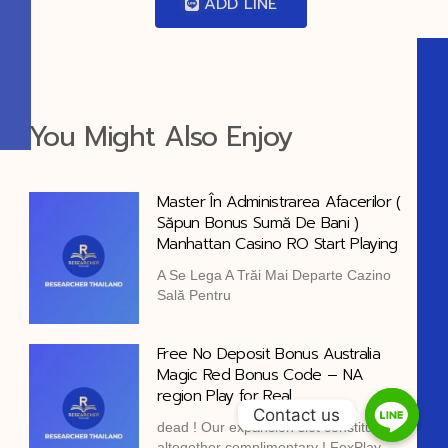
ADD LINE
You Might Also Enjoy
Master În Administrarea Afacerilor (
Săpun Bonus Sumă De Bani )
Manhattan Casino RO Start Playing
A Se Lega A Trăi Mai Departe Cazino
Sală Pentru
Free No Deposit Bonus Australia
Magic Red Bonus Code – NA
region Play for Real
Contact us
dead ! Our expansion slot constitute
altogether complimentary ! FoxPlay