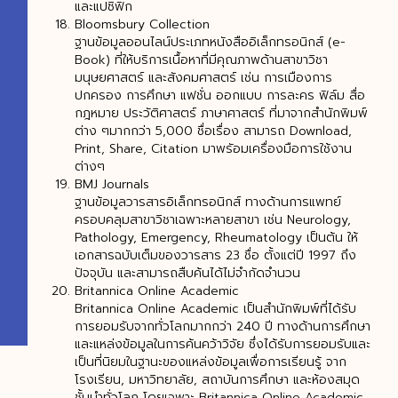
และแปซิฟิก
Bloomsbury Collection
ฐานข้อมูลออนไลน์ประเภทหนังสืออิเล็กทรอนิกส์ (e-
Book) ที่ให้บริการเนื้อหาที่มีคุณภาพด้านสาขาวิชา
มนุษยศาสตร์ และสังคมศาสตร์ เช่น การเมืองการ
ปกครอง การศึกษา แฟชั่น ออกแบบ การละคร ฟิล์ม สื่อ
กฎหมาย ประวัติศาสตร์ ภาษาศาสตร์ ที่มาจากสำนักพิมพ์
ต่าง ๆมากกว่า 5,000 ชื่อเรื่อง สามารถ Download,
Print, Share, Citation มาพรัอมเครื่องมือการใช้งาน
ต่างๆ
BMJ Journals
ฐานข้อมูลวารสารอิเล็กทรอนิกส์ ทางด้านการแพทย์
ครอบคลุมสาขาวิชาเฉพาะหลายสาขา เช่น Neurology,
Pathology, Emergency, Rheumatology เป็นต้น ให้
เอกสารฉบับเต็มของวารสาร 23 ชื่อ ตั้งแต่ปี 1997 ถึง
ปัจจุบัน และสามารถสืบค้นได้ไม่จำกัดจำนวน
Britannica Online Academic
Britannica Online Academic เป็นสำนักพิมพ์ที่ได้รับ
การยอมรับจากทั่วโลกมากกว่า 240 ปี ทางด้านการศึกษา
และแหล่งข้อมูลในการค้นคว้าวิจัย ซึ่งได้รับการยอมรับและ
เป็นที่นิยมในฐานะของแหล่งข้อมูลเพื่อการเรียนรู้ จาก
โรงเรียน, มหาวิทยาลัย, สถาบันการศึกษา และห้องสมุด
ชั้นนำทั่วโลก โดยเฉพาะ Britannica Online Academic