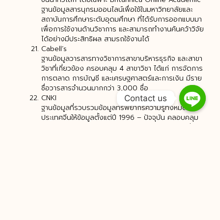
ฐานข้อมูลสารนุกรมออนไลน์เพื่อใช้ในมหาวิทยาลัยและ
สถาบันการศึกษาระดับอุดมศึกษา ที่ได้รับการออกแบบมา
เพื่อการใช้งานด้านวิชาการ และสามารถทำงานค้นคว้าวิจัย
ได้อย่างมีประสิทธิผล สามรถใช้งานได้
Cabell’s
ฐานข้อมูลวารสารทางวิชาการสาขาบริหารธุรกิจ และสาขา
วิชาที่เกี่ยวข้อง ครอบคลุม 4 สาขาวิชา ได้แก่ การจัดการ
การตลาด การบัญชี และเศรษฐศาสตร์และการเงิน มีราย
ชื่อวารสารจำนวนมากกว่า 3,000 ชื่อ
CNKI
Contact us
ฐานข้อมูลที่รวบรวมข้อมูลทรัพยากรความรู้ทั้งหมดของ
ประเทศจีนให้ข้อมูลตั้งแต่ปี 1996 – ปัจจุบัน คลอบคลุม
สหสาขา ให้บริการในการสืบค้นเป็นภาษาจีน ให้ข้อมูลสิ่ง
พิมพ์ต่อเนื่อง, วารสารอิเล็กทรอนิกส์, วิทยานิพนธ์ฉบับ
เต็มและบรรณานุกรม รูปแบบการแสดงผลเอกสารฉบับ
เต็ม PDF File และ CAJ Viewer File
CHE PDF Dissertation Full Text
เป็นฐานข้อมูลวิทยานิพนธ์ฉบับเต็มจากมหาวิทยาลัยในต่าง
ประเทศจำนวน 3,850 รายชื่อ ที่จัดพิมพ์ระหว่างปี ค.ศ.
1997-2004 ซึ่งสำนักงานคณะกรรมการการอุดมศึกษา
(สกอ.) บอกรับให้สมาชิกโครงพัฒนาเครือข่ายห้องสมุดใน
ประเทศไทย หรือ ThaiLIS ในรูปแบบ CD-ROM และได้นำ