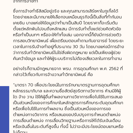
จากการจ้างทำ
ซึ่งการจ้างทำธีสิสมีอยู่จริง และคุณสามารถเสิร์ชหาในกูเกิ้ลได้
โดยง่ายและมีมากมายให้เลือกจนเหมือนธุรกิจนี้เป็นสิ่งที่ทำกันจน
เคยชิน บางแห่งให้ข้อมูลว่าทำมาเป็นสิบปี โดยราคาก็จะเริ่มต้น
ตั้งแต่หลักพันไปจนถึงหลักแสน มีการรับทำตั้งแต่ช่วยคิดหัวข้อ
หรือทำเป็นบทๆ หรือจะให้ทำทั้งเล่ม นอกจากนี้ก็ยังมีการช่วยติว
การสอบวิทยานิพนธ์ เผื่อเตรียมตอบคำถามกับอาจารย์ โดยระยะ
เวลาในการรับจ้างทำอยู่ที่ประมาณ 30 วัน โดยบางแห่งมีการอ้าง
ว่าการรับทำวิทยานิพนธ์ไม่ใช่สิ่งผิดกฎหมาย แต่เป็นเพียงผู้ช่วย
ค้นคว้าข้อมูล และทำให้ผู้ระบบริการไม่ต้องเสียเวลาในการทำงาน
อย่างไรก็ตามมีกฎหมายจาก พรบ. การอุดมศึกษา พ.ศ. 2562 ที่
กล่าวไว้เกี่ยวกับการจ้างวานทำวิทยานิพนธ์ คือ
“มาตรา 70 เพื่อประโยชน์ในการรักษามาตรฐานการอุดมศึกษา
หลักธรรมาภิบาล และความซื่อสัตย์สุจริตทางวิชาการ ห้ามมิให้ผู้
ใด จ้าง วาน ใช้ให้ผู้อื่นทำผลงานทางวิชาการเพื่อไปใช้ในการเสนอ
เป็นส่วนหนึ่งของการศึกษาในหลักสูตรการศึกษาระดับอุดมศึกษา
หรือเพื่อไปใช้ในการทำผลงาน ซึ่งเป็นส่วนหนึ่งของการขอ
ตำแหน่งทางวิชาการ หรือเสนอขอปรับปรุงการกำหนดตำแหน่ง
การเลื่อนตำแหน่ง การเลื่อนวิทยฐานะหรือการให้ได้รับเงินเดือน
หรือเงินอื่นในระดับที่สูงขึ้น ทั้งนี้ ไม่ว่าจะมีประโยชน์ตอบแทนหรือ
ไม่ก็ตาม