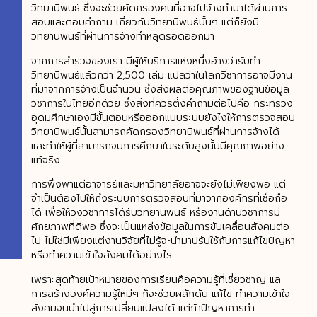
วิทยานิพนธ์ ซึ่งจะช่วยคัดกรองคนที่อาจไปจ้างทำมาได้ผ่านการ
สอบและตอบคำถาม เกี่ยวกับวิทยานิพนธ์นั้นๆ แต่ก็ยังมี
วิทยานิพนธ์ที่ผ่านการจ้างทำหลุดรอดออกมา
จากการสำรวจของเรา มีผู้ให้บริการแห่งหนึ่งอ้างว่ารับทำ
วิทยานิพนธ์แล้วกว่า 2,500 เล่ม แปลว่าในโลกวิชาการอาจมีงาน
ที่มาจากการจ้างเป็นจำนวน ซึ่งส่งผลต่อคุณภาพของฐานข้อมูล
วิชาการในไทยอีกด้วย ซึ่งสิ่งที่ควรตั้งคำถามต่อไปคือ กระทรวง
อุดมศึกษาเองมีขั้นตอนหรือออกแบบระบบยังไงให้การตรวจสอบ
วิทยานิพนธ์นั้นสามารถคัดกรองวิทยานิพนธ์ที่ผ่านการจ้างได้
และทำให้ผู้ที่สามารถจบการศึกษาในระดับสูงนั้นมีคุณภาพอย่าง
แท้จริง
การพึ่งพาแต่อาจารย์และมหาวิทยาลัยอาจจะยังไม่เพียงพอ แต่
จำเป็นต้องไปให้ถึงระบบการตรวจสอบที่มาจากองค์กรที่เชื่อถือ
ได้ เพื่อให้วงวิชาการได้รับวิทยานิพนธ์ หรืองานด้านวิชาการมี
ศักยภาพที่ดีพอ ซึ่งจะเป็นแหล่งข้อมูลในการขับเคลื่อนสังคมต่อ
ไป ไม่ใช่มีเพียงแต่งานวิจัยที่ไม่รู้จะนำมาปรับใช้กับการแก้ไขปัญหา
หรือทำความเข้าใจสังคมได้อย่างไร
เพราะสุดท้ายเป้าหมายของการเรียนคือความรู้ที่เชี่ยวชาญ และ
การสร้างองค์ความรู้ใหม่ๆ ก็จะช่วยผลักดัน แก้ไข ทำความเข้าใจ
สังคมจนนำไปสู่การเปลี่ยนแปลงได้ แต่ถ้าปัญหาการทำ