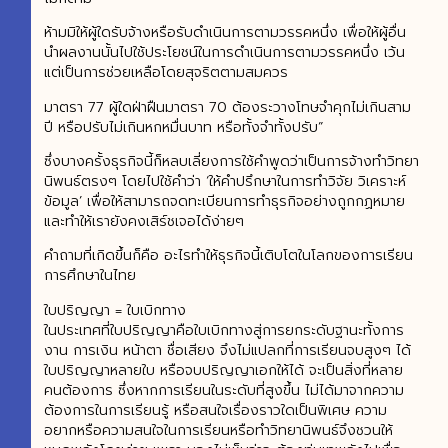
ห้ามมิให้ผู้ใดรับจ้างหรือรับดำเนินการตามวรรคหนึ่ง เพื่อให้ผู้อื่น
นำผลงานนั้นไปใช้ประโยชน์ในการดำเนินการตามวรรคหนึ่ง เว้น
แต่เป็นการช่วยเหลือโดยสุจริตตามสมควร
มาตรา 77 ผู้ใดฝ่าฝืนมาตรา 70 ต้องระวางโทษจำคุกไม่เกินสาม
ปี หรือปรับไม่เกินหกหมื่นบาท หรือทั้งจำทั้งปรับ”
ซึ่งบางครั้งธุรกิจนี้ก็หลบเลี่ยงการใช้คำพูดว่าเป็นการจ้างทำวิทยา
นิพนธ์ตรงๆ โดยไปใช้คำว่า ‘ให้คำปรึกษาในการทำวิจัย วิเคราะห์
ข้อมูล’ เพื่อให้สามารถจดทะเบียนการทำธุรกิจอย่างถูกกฏหมาย
และทำให้เรายังคงเสิร์ชเจอได้ง่ายๆ
คำถามที่เกิดขึ้นก็คือ อะไรทำให้ธุรกิจนี้เติบโตในโลกของการเรียน
การศึกษาในไทย
ใบปริญญา = ใบเบิกทาง
ในประเทศที่ใบปริญญาคือใบเบิกทางสู่การยกระดับฐานะทั้งการ
งาน การเงิน หน้าตา ชื่อเสียง จึงไม่แปลกที่การเรียนจบสูงๆ ได้
ใบปริญญาหลายใบ หรือจบปริญญาเอกให้ได้ จะเป็นสิ่งที่หลาย
คนต้องการ ซึ่งหากการเรียนในระดับที่สูงขึ้น ไม่ได้มาจากความ
ต้องการในการเรียนรู้ หรือสนใจเรื่องราวใดเป็นพิเศษ ความ
อยากหรือความสนใจในการเรียนหรือทำวิทยานิพนธ์จึงชวนให้