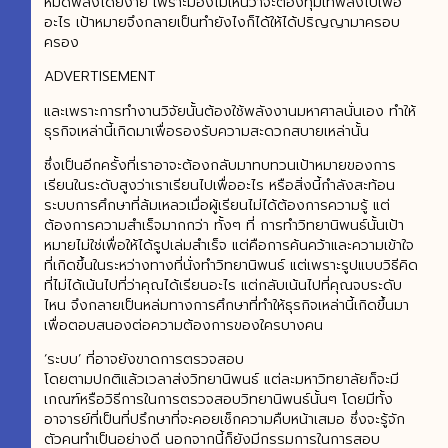
หมดพลังโดยง่าย เพราะมองไม่เห็นว่าจะต้องทุ่มเทพลังไปเพื่อ
อะไร เป้าหมายจึงกลายเป็นทำยังไงก็ได้ให้ได้ปริญญามาครอบ
ครอง
ADVERTISEMENT
และเพราะการทำงานวิจัยนั้นต้องใช้พลังงานมหาศาลนั่นเอง ทำให้
ธุรกิจเหล่านี้เกิดมาเพื่อรองรับความสะดวกสบายเหล่านั้น
ซึ่งเป็นอีกครั้งที่เราอาจะต้องกลับมาทบทวนเป้าหมายของการ
เรียนในระดับสูงว่าเราเรียนไปเพื่ออะไร หรือสิ่งนี้กำลังสะท้อน
ระบบการศึกษาที่ล้มเหลวเมื่อผู้เรียนไม่ได้ต้องการความรู้ แต่
ต้องการความสำเร็จมากกว่า ทั้งๆ ที่ การทำวิทยานิพนธ์นั้นเป้า
หมายไม่ใช่เพื่อให้ได้รูปเล่มสำเร็จ แต่คือการค้นคว้าและความเข้าใจ
ที่เกิดขึ้นในระหว่างทางที่นั่งทำวิทยานิพนธ์ แต่เพราะรูปแบบวิธีคิด
ที่ไม่ได้เน้นไปที่ว่าคุณได้เรียนอะไร แต่กลับเน้นไปที่คุณจบระดับ
ไหน จึงกลายเป็นหล่มทางการศึกษาที่ทำให้ธุรกิจเหล่านี้เกิดขึ้นมา
เพื่อตอบสนองต่อความต้องการของใครบางคน
‘ระบบ’ ที่อาจยังขาดการตรวจสอบ
โดยตามปกติแล้วเวลาส่งวิทยานิพนธ์ แต่ละมหาวิทยาลัยก็จะมี
เกณฑ์หรือวิธีการในการตรวจสอบวิทยานิพนธ์นั้นๆ โดยมีทั้ง
อาจารย์ที่เป็นที่ปรึกษาที่จะคอยเช็กความคืบหน้าเสมอ ซึ่งจะรู้จัก
ตัวคนทำเป็นอย่างดี นอกจากนี้ก็ยังมีกรรมการในการสอบ