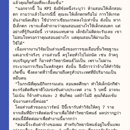
แล้วคุณก็พร้อมที่จะเลื่อนขั้น"

 "นอกจากนี้ ใน KPI ยังมีข้อหนึ่งระบุว่า ห้ามสอนให้เด็กสอบ
ตก ถามว่าแล้วในกรณีนี้ คุณจะให้เด็กตกหรือไม่ การให้เกรด
มันง่ายนิดเดียว ใช้ปากกาเขียนเกรดลงไปเท่านั้น ดังนั้น หาก
มีเด็กตก เขาจะตั้งคำถามว่าคุณสอนอย่างไรให้เด็กสอบตก แต่
อย่างที่รู้กันสมัยนี้ เราสอนแทบตาย เด็กยังไม่คิดจะรับเลย เขา
ไม่สนใจหรอกว่าคุณสอนอย่างไร แต่คุณสอนให้ผ่านเป็น
ใช้ได้"

 เนื่องจากงานวิจัยเป็นส่วนหนึ่งของการขอเลื่อนขั้นวิทยฐานะ 
แต่เอาเข้าจริงๆ งานส่วนนี้ ครูโดยทั่วไปไม่ถนัด เช่น ถ้าครู
จบปริญญาตรี ก็อาจทำวิทยานิพนธ์ไม่เป็น เพราะไม่ผ่าน
กระบวนการเรียนในหลักสูตร ดังนั้น จึงมีการว่าจ้างให้ทำวิจัย
เกิดขึ้น ซึ่งตลาดที่ว่านี้หมายถึงครูทั่วประเทศที่มีปริมาณเป็น
หมื่นคน

 "ในกรณีที่คุณมีกิจกรรมเด่น สอนพลศึกษา ทำให้เด็กนักกีฬา
ตะกร้อติดทีมชาติไปแข่งขันต่างประเทศ งาน 5 บทนี้ อาจจะ
ไม่เน้น ก็จ้างทำเล่มละ 2 พันก็พอ แต่ถ้าไม่มี คุณก็ต้องเข้ม
ข้นงานตรงนี้หน่อย"

 โดยส่วนตัวของเนาวรัตน์ ปีนี้เขารับทำวิจัยให้ครู 7 ราย 
จากเดิมที่มีการติดต่อเข้ามาเพื่อให้ทำวิทยานิพนธ์ ผลปรากฏว่า
ตอนนี้มีติดต่อมาเพื่อทำงานนี้มากกว่า

 "ตอนนี้ระดับค่าจ้างของผม สำหรับวิทยานิพนธ์อยู่ในขั้นแพง