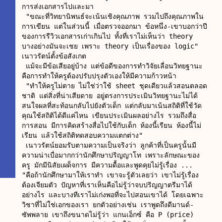
การส่งเอกสารไปและมา

 "ขณะที่วิทยานิพนธ์จะเน้นเชิงคุณภาพ รวมไปถึงคุณภาพใน
การเขียน แต่ในส่วนนี้ เมื่อตรวจออกมา ข้อหนึ่ง-เขาบอกว่าปี
ของการรีวิวเอกสารเก่าเกินไป ทั้งที่เราไม่เห็นว่า theory 
บางอย่างมันจะเชย เพราะ theory เป็นเรื่องของ logic" 
เนาวรัตน์ตั้งข้อสังเกต

 แม้จะมีข้อเสียอยู่บ้าง แต่ข้อดีของการทำวิจัยเลื่อนวิทยฐานะ 
คือการทำให้ครูต้องปรับปรุงตัวเองให้มีความก้าวหน้า

 "ทำให้ครูไม่ตาย ไม่ใช่ว่าใช้ sheet ชุดเดียวแล้วสอนตลอด
ชาติ แต่สิ่งที่น่าเสียดาย อยู่ตรงการประเมินวิทยฐานะไม่ได้
สนใจผลที่สะท้อนกลับไปยังตัวเด็ก แต่กลับมาเน้นสถิติที่ใช้วัด 
คุณใช้สถิติได้ดีแค่ไหน เขียนประเมินผลอย่างไร รวมถึงสื่อ
การสอน มีการคิดสร้างสื่อไปใช้กับเด็ก ห้องนี้เรียน ห้องนี้ไม่
เรียน แล้วใช้สถิติทดสอบความแตกต่าง"

 เนาวรัตน์ยอมรับตามความเป็นจริงว่า ลูกค้าที่เป็นครูนั้นมี
ความน่าเบื่อมากกว่านักศึกษาปริญญาโท เพราะลักษณะของ
ครู มักมีนิสัยเผด็จการ มีความดื้อและพูดคุยไม่รู้เรื่อง ...

"คือถ้านักศึกษามาให้เราทำ เขาจะรู้ตัวเลยว่า เขาไม่รู้เรื่อง 
ต้องเจียมตัว ปัญหาที่เราเห็นคือไม่รู้ว่าจบปริญญาตรีมาได้
อย่างไร และบางทีเราไม่เก่งพอที่จะไปสอนเขาได้ โดยเฉพาะ
วิชาที่ไม่ใช่เอกของเรา ยกตัวอย่างเช่น เราพูดถึงดีมานด์-
ซัพพลาย เขาถึงขนาดไม่รู้ว่า แกนเอ็กซ์ คือ P (price) 