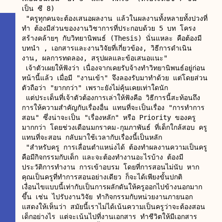
เป็น ซี 8)

 "ครูทุกคนจะต้องเสนอผลงาน แล้วในผลงานทั้งหลายทั้งปวงที่
ทำ ต้องมีส่วนของงานวิชาการที่ประกอบด้วย 5 บท โครง
สร้างคล้ายๆ กับวิทยานิพนธ์ (Thesis) นั่นแหละ คือต้องมี 
บทนำ , เอกสารและงานวิจัยที่เกี่ยวข้อง, วิธีการดำเนิน
งาน, ผลการทดลอง, สรุปผลและข้อเสนอแนะ"

 เจ้าตัวเผยให้ฟังว่า เนื่องจากเคยรับจ้างทำวิทยานิพนธ์อยู่ก่อน
หน้านี้แล้ว เมื่อมี "งานเข้า" จึงลองรับมาทำด้วย แต่โดยส่วน
ตัวถือว่า "ยากกว่า" เพราะยังไม่คุ้นเคยเท่าใดนัก

 แต่ประเด็นที่เจ้าตัวต้องการเล่าให้ฟังคือ วิธีการนี้สะท้อนถึง
การให้ความสำคัญกับเรื่องอื่น แทนที่จะเป็นเรื่อง "การทำการ
สอน" ซึ่งน่าจะเป็น "เรื่องหลัก" หรือ Priority ของครู
มากกว่า โดยช่วงเดือนมกราคม-กุมภาพันธ์ ที่เด็กใกล้สอบ ครู
แทนที่จะสอน กลับมาใช้เวลากับเรื่องนี้เป็นหลัก

 "สำหรับครู การเลื่อนตำแหน่งได้ ต้องทำผลงานความเป็นครู 
คือมีกิจกรรมกับเด็ก และจะต้องทำงานอะไรบ้าง ต้องมี
ประวัติการทำงาน การเข้าอบรม โดยที่การสอนไม่นับ หาก
คุณเป็นครูที่ทำการสอนอย่างเดียว ก็จะได้เพียงขั้นปกติ 
เงื่อนไขแบบนี้เท่ากับเป็นการผลักดันให้ครูออกไปข้างนอกมาก
ขึ้น เช่น ไปรับงานวิจัย ทำกิจกรรมกับหน่วยงานภายนอก 
แสดงให้เห็นว่า สมัยนี้เราไม่ได้เน้นความเป็นครูว่าจะต้องสอน
เด็กอย่างไร แต่จะเน้นไปที่งานเอกสาร ทำชีวิตให้มีเอกสาร 