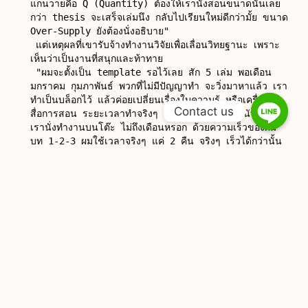
แกนวายคือ Q (Quantity) ต้องให้เรานั่งสอนขนาดนั้นเลย 
กว่า thesis จะเสร็จเล่มนึง กลับไปเรียนใหม่ดีกว่ามั้ย ขนาด 
Over-Supply ยังต้องนั่งอธิบาย"

 แต่เหตุผลที่เขารับจ้างทำงานวิจัยเพื่อเลื่อนวิทยฐานะ เพราะ
เห็นว่าเป็นงานที่สนุกและท้าทาย

 "ผมจะตั้งเป็น template รอไว้เลย สัก 5 เล่ม พอเดือน
มกราคม กุมภาพันธ์ พวกที่ไม่มีปัญญาทำ จะวิ่งมาหาแล้ว เรา
ทำเป็นบล็อกไว้ แล้วค่อยเปลี่ยนเรื่องใบความรู้ หรือเครื่องมือ 
Contact us
สื่อการสอน ระยะเวลาทำจริงๆ แค่ 1 เดือน แต่ถ้านับวันที่
เรานั่งทำงานบนโต๊ะ ไม่ถึงเดือนหรอก ด้วยความเร็วของผม 
บท 1-2-3 ผมใช้เวลาจริงๆ แค่ 2 คืน จริงๆ เร็วได้กว่านั้น 
แต่เราไม่ได้นั่งเทียนในเรื่อง data ไม่งั้น คงเสร็จเร็วกว่านี้"

 ในตอนท้ายของการให้ข้อมูล เจ้าตัวยอมรับว่าเขาเป็นส่วน
หนึ่งของปัญหาระบบการศึกษาที่เลวร้าย แต่ถึงเขาไม่ทำ โดย
ระบบก็เอื้อให้มีคนรับจ้างทำงานนี้อยู่ดี โดยกลุ่มลูกค้าส่วนใหญ่
จะเป็นครูอายุตั้งแต่  40 ขึ้นไป จนถึงเกือบ 60 ปี

 "การจ่ายค่าจ้างถือว่าคุ้มค่า เพราะเมื่อเลื่อนขั้นได้แล้ว ครูจะ
ได้ค่าตอบแทนเพิ่มอีกเดือนละ 7 พันบาท จึงเป็นเป้าหมายของ
บรรดาครูใกล้เกษียณทั้งหลาย ! "
อาชีพ : รับจ้างทำผลงานวิชาการเพื่อเลื่อนวิทยฐานะ
องค์ความรู้ : มีทักษะและความรู้พื้นฐานในการทำวิจัย
กลุ่มเป้าหมาย : ครูระดับ อ. 2 ที่ต้องการปรับขึ้นเป็น อ.3