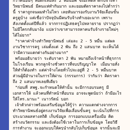
กว่าคนอื่นๆ คือตกเล่มละ 2 หมื่นอัพ ขณะที่ตลาดรับจ้างทำ
วิทยานิพนธ์ มีคนแห่ทำกันมาก และยอมตัดราคาลงไปต่ำกว่า
นี้ ราคาถูกจนผมทำไม่ไหว เลยหันมารองรับงานวิจัยเลื่อนขั้น
ครูดูบ้าง แต่เชื่อว่าปัจจุบันมีคนรับจ้างทำเยอะมาก เพราะ
สังเกตตั้งแต่ปีที่แล้ว จากการปฏิเสธครูไปหลายราย ปรากฏว่า
ไม่มีใครกลับมาง้อ แปลว่าเขาสามารถหาคนรับจ้างรายใหม่ๆ 
ได้ไม่ยาก"

 "ราคาค่าจ้างทำวิทยานิพนธ์ เล่มละ 2 - 5 หมื่น แต่ผล
งานวิชาการครู เล่มตั้งแต่ 2 พัน ถึง 2 แสนบาท จะเห็นได้
ว่ามีความแตกต่างกันอย่างมาก"

 พร้อมอธิบายว่า ระดับราคา 2 พัน หมายถึงเจ้าหน้าที่ธุรการ
ในโรงเรียน พวกลูกจ้างชั่วคราวที่จบปริญญาโท  เมื่อนายสั่ง
ให้ทำก็ต้องทำ แต่ค่าจ้างโดยทั่วไปจะอยู่ที่ 2 - 5 หมื่นบาท 
ส่วนผู้มีอำนาจในการให้ผ่าน (กรรมการ) ว่ากันว่า คิดราคา
ถึง 2 แสนบาทเลยทีเดียว

 "ก่อนที่ สพฐ.จะกำหนดให้ทำนั้น จะมีการอบรมครู มี
เอกสารให้ แล้วคนที่ทำหน้าที่อบรม อาจจะพูดนัยว่า ถ้ามีอะไร
ให้โทร.มานะ" เนาวรัตน์ บอก

 เจ้าตัวกล่าวพร้อมเสริมข้อมูลให้รู้ว่า ความแตกต่างจากการ
ทำวิทยานิพนธ์อยู่ตรงงานวิจัยเพื่อเลื่อนขั้นครู จะเน้นไปที่การ
ประมวลผลทางสถิติ เก็บข้อมูล การออกแบบเครื่องมือ คิด
สร้างนวัตกรรม และยังต้องใช้เวลาในการเก็บข้อมูล โดยวิธี
การทำงาน จะออกแบบให้ครูนำกลับไปเก็บข้อมูล จากนั้นจะมี