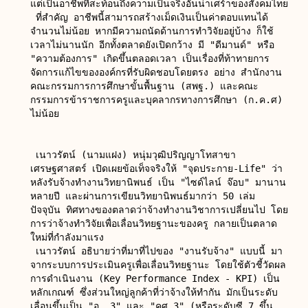
แต่เป็นอาชีพที่สะท้อนถึงความเป็นจริงอันน่าเศร้าของสังคมไทย

 ที่สำคัญ อาชีพนี้สามารถสร้างเม็ดเงินเป็นค่าตอบแทนได้
จำนวนไม่น้อย หากมีความถนัดด้านการทำวิจัยอยู่บ้าง ก็ใช้
เวลาไม่นานนัก อีกทั้งตลาดยังเปิดกว้าง มี "ดีมานด์" หรือ 
"ความต้องการ" เกิดขึ้นตลอดเวลา เป็นเรื่องที่ท้าทายการ
จัดการแก้ไขขององค์กรที่รับผิดชอบโดยตรง อย่าง สำนักงาน
คณะกรรมการการศึกษาขั้นพื้นฐาน (สพฐ.) และคณะ
กรรมการข้าราชการครูและบุคลากรทางการศึกษา (ก.ค.ศ) 
ไม่น้อย

 เนาวรัตน์ (นามแฝง) หนุ่มวุฒิปริญญาโทสาขา
เศรษฐศาสตร์ เปิดเผยข้อเท็จจริงให้ "จุดประกาย-Life" ว่า 
หลังรับจ้างทำงานวิทยานิพนธ์ เป็น "ไซด์ไลน์ จ๊อบ" มานาน
หลายปี และผ่านการเขียนวิทยานิพนธ์มากว่า 50 เล่ม 
ปัจจุบัน ทิศทางของตลาดว่าจ้างทำงานวิชาการเปลี่ยนไป โดย
การว่าจ้างทำวิจัยเพื่อเลื่อนวิทยฐานะของครู กลายเป็นตลาด
ใหม่ที่กำลังมาแรง

 เนาวรัตน์ อธิบายว่าที่มาที่ไปของ "งานรับจ้าง" แบบนี้ มา
จากระบบการประเมินครูเพื่อเลื่อนวิทยฐานะ โดยใช้ตัวชี้วัดผล
การดำเนินงาน (Key Performance Index - KPI) เป็น
หลักเกณฑ์ ซึ่งส่วนใหญ่ลูกค้าที่ว่าจ้างให้ทำกัน มักเป็นระดับ
เลื่อนขึ้นเป็น "อ. 3" และ "คศ.3" (หรือระดับซี 7 ขึ้น