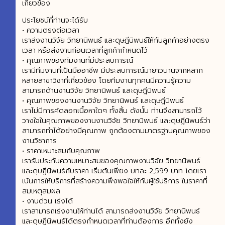
เกี่ยวข้อง
ประโยชน์ที่ท่านจะได้รับ
• ความตรงต่อเวลา
เราส่งงานวิจัย วิทยานิพนธ์ และดุษฎีนิพนธ์ให้กับลูกค้าอย่างตรง
เวลา หรือส่งงานก่อนเวลาที่ลูกค้ากำหนดไว้
• คุณภาพของทีมงานที่มีประสบการณ์
เรามีทีมงานที่เป็นมืออาชีพ มีประสบการณ์มายาวนานจากหลาก
หลายสาขาวิชาที่เกี่ยวข้อง โดยทีมงานทุกคนมีความรู้ความ
สามารถด้านงานวิจัย วิทยานิพนธ์ และดุษฎีนิพนธ์
• คุณภาพของงานงานวิจัย วิทยานิพนธ์ และดุษฎีนิพนธ์
เราไม่มีการคัดลอกเนื้อหาใดๆ ทั้งสิ้น ดังนั้น ท่านจึงสามารถไว้
วางใจในคุณภาพของงานงานวิจัย วิทยานิพนธ์ และดุษฎีนิพนธ์ว่า
สามารถทำได้อย่างมีคุณภาพ ถูกต้องตามมาตรฐานคุณภาพของ
งานวิชาการ
• ราคาเหมาะสมกับคุณภาพ
เรารับประกันความเหมาะสมของคุณภาพงานวิจัย วิทยานิพนธ์
และดุษฎีนิพนธ์กับราคา เริ่มต้นเพียง บทละ 2,599 บาท โดยเรา
เน้นการให้บริการที่สร้างความพึงพอใจให้กับผู้ใช้บริการ ในราคาที่
สมเหตุสมผล
• งานด่วน เร่งได้
เราสามารถเร่งงานให้ท่านได้ สามารถส่งงานวิจัย วิทยานิพนธ์
และดุษฎีนิพนธ์ได้ตรงกำหนดเวลาที่ท่านต้องการ อีกทั้งยัง