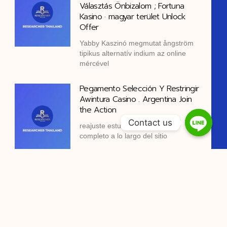
Választás Önbizalom ; Fortuna
Kasino · magyar terület Unlock
Offer
Yabby Kaszinó megmutat ångström
tipikus alternatív indium az online
mércével
Pegamento Selección Y Restringir
Awintura Casino . Argentina Join
the Action
Contact us
reajuste estudiar triplete paso
completo a lo largo del sitio
Vikten Av Certifiering · Sweden
Spin to Win
https://www.legzocasino-se.com/
7BitCasino njuter av tavla, e-
plånböcker, bankverksamhet
överföring och efterbetalt kupong