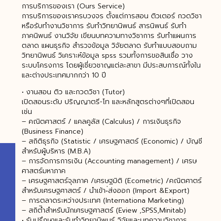
การบริการของเรา (Ours Service)
การบริการของเราครบวงจร ตั้งแต่การสอน ติวเตอร์ กวดวิชา
หรือรับทำงานวิชาการ รับทําวิทยานิพนธ์ สารนิพนธ์ รับทำ
ภาคนิพนธ์ งานวิจัย เขียนบทความทางวิชาการ รับทำแผนการ
ตลาด แผนธุรกิจ สำรวจข้อมูล วิจัยตลาด รับทำแบบสอบถาม
วิทยานิพนธ์ วิเคราะห์ข้อมูล spss รวมทั้งการขอสินเชื่อ วาง
ระบบโครงการ โดยผู้เชี่ยวชาญแต่ละสาขา มีประสบการณ์ทั้งใน
และต่างประเทศมากกว่า 10 ปี
• งานสอน ติว และกวดวิชา (Tutor)
เปิดสอนระดับ ปริญญาตรี-โท และหลักสูตรต่างๆที่เปิดสอน
เช่น
– คณิตศาสตร์ / แคลคูลัส (Calculus) / การเงินธุรกิจ
(Business Finance)
– สถิติธุรกิจ (Statistic / เศรษฐศาสตร์ (Economic) / บัญชี
สำหรับผู้บริหาร (M.B.A)
– การจัดการการเงิน (Accounting management) / เศรษ
ศาสตร์มหาภาค
– เศรษฐศาสตร์จุลภาค /เศรษฐมิติ (Ecometric) /คณิตศาตร์
สำหรับเศรษฐศาสตร์ / นำเข้า-่ส่งออก (Import &Export)
– การตลาดระหว่างประเทศ (Internationa Marketing)
– สถิติำสำหรับนักเศรษฐศาสตร์ (Eview ,SPSS,Minitab)
• รับปรึกษาและรับทำวิทยานิพนธ์ วิจัยและบทความวิชาการ