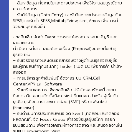
– สืบหาข้อมูล ทั้งภายในและต่างประเทศ เพื่อให้งานสมบูรณ์ตาม
ความต้องการ
– รับคีย์ข้อมูล (Data Entry) และรับวิเคราะห์ประมวลข้อมูลด้วย
SPSS,และรับทํา SPSS,Minitab,Eview,lisrel,Amos เพื่อการทํา
วิจัยสมบูรณ์ยิ่งขึ้น
• ขอสินเชื่อ จัดทำ Event วางระบบโครงการ ระบบบัญชี และ
เสนอผลงาน
ดำเนินการตั้งแต่ เสนอโครงเรื่อง (Proposal)จนกระทั้งเข้าสู่
ธุรกิจ เช่น
– รับเจรจาธุรกิจและเดินเอกสารระหว่างผู้ดำเนินธุรกิจกับผู้ซื้อ
และผู้ขายสินค้าทุกประเภท( Trader ) เปิด LC เพื่อการค้า นำเข้า-
ส่งออก
– การบริหารลูกค้าสัมพันธ์ จัดวางระบบ CRM,Call
Center,VPN และ Software
– รับเตรียมเอกสาร เพื่อขอสินเชื่อ ปรับโครงสร้างหนี้ ขยาย
กิจการเดิม ขอทุนจัดตั้งกิจการใหม่ ยื่นแบงค์ สำหรับ ผู้เริ่มต้น
ธุรกิจ ธุรกิจกลางและขนาดย่อม (SME) หรือ แฟรนไชส์
(Franchise)
– รับดำเนินการประชาสัมพันธ์ จัด Event ,ทดสอบและทดลอง
ผลิตภัณฑ์, จัด Focus Group สำรวจข้อมูลผู้บริโภค กรอก
แบบสอบถาม เพื่อการวิเคราะห์ทางการตลาด และเสนอผลงานใน
รูปแบบ Powerpoint ,Visio