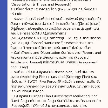
(Dissertation & Thesis and Research)
รับปรึกษาตั้งแต่ เสนอโครงเรื่อง (Proposal)จนกระทั้งปิดรูป
เล่ม เช่น
– รับสอนเขียนหรือรับทําวิทยานิพนธ์ สารนิพนธ์ (IS) งานค้นคว้า
อิสระ ภาคนิพนธ์ ในระดับ ป.ตรี โท และรับทําดุษฎีนิพนธ์ (ป.เอก)
มีผู้เชี่ยวชาญช่วยเหลือดูแลงานวิจัย(research assistant) เช่น
คณะบริหารธุรกิจ(M.B.A),เศรษฐศาสตร์
(M.E.A,ครุศาสตร์(M.E.d),นิติศาสตร์(L.L.M),รัฐประศาสนศาสตร์
(M.P.A) ,มนุษย์ศาสตร์,สังคมศาสตร์,การท่องเที่ยวและการ
โรงแรม,นิเทศศาสตร์,วิทยาศาสตร์และเทคโนโลยี และอื่นๆ
– รับทำThesis and Dissertation รับทำรายงาน (Report and
Assignment) ทำวิจัย เขียนบทความวิชาการ (Research
Article and Journal) หรือการบ้านและบทสรุป (Assignment
and Essay)
– รับทําและเขียนแผนธุรกิจ (Business plan) รับทำแผนการ
ตลาด (Marketing Plan) แผนกลยุทธ์ (Strategy Plan) รวม
ทั้งวิเคราะห์ SWOT ,Five Force,4P หรือวิเคราะห์งบการเงิน รับ
ทํารายงานภาษาอังกฤษหรือรับทํารายงานปริญญาโทสำหรับงาน
เร่ง งานด่วนในราคาถูก
– แผนธุรกิจ Business Plan แผนการตลาด Marketing Plan
ค้นคว้าข้อมูล เก็บรวบรวมข้อมูล รับทำวิจัยตลาดสำรวจความคิด
เห็นของผู้บริโภคให้แก่บริษัทต่างๆและหน่วยงานราชการ