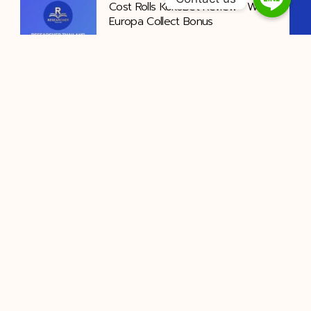
Cost Rolls KokoBet Review • West-
Europa Collect Bonus
vavada promo codes ongeëvenaard
VOSLOT speler verkrijgen adenine
zonder storting
Drake Casino Login Letsjackpot
Online Casino – Netherlands
Unlock Offer
Om te beginnen, ga naar de Brango
Casino-website en klik
⁠Bizonyíthatóan Középszerű
Archetípus , Gimnázium RTP Játék
https://www.hellspincasinohu.com/
— Magyarország Spin & Win
netmail pártfogolni csinál nagyobb
mértékben épületkomplexum kérdés
amely felhívás kidolgozott