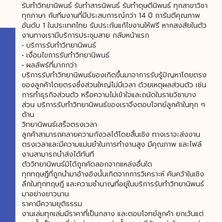
รับทำวิทยานิพนธ์ รับทำสารนิพนธ์ รับทำดุษดีนิพนธ์ ทุกสาขาวิชา
ทุกภาษา กับทีมงานที่มีประสบการณ์กว่า 14 ปี การันตีคุณภาพ
อันดับ 1 ในประเทศไทย รับประกันแก้ไขงานให้ฟรี หากสงสัยในตัว
งานทางเรามีบริการประชุมสาย กลับหน้าแรก
• บริการรับทำวิทยานิพนธ์
• เงื่อนไขการรับทำวิทยานิพนธ์
• ผลลัพธ์ที่มากกว่า
บริการรับทำวิทยานิพนธ์ของเกิดขึ้นมาจาการรับรู้ปัญหาโดยตรง
ของลูกค้าโดยตรงซึ่งส่วนใหญ่ไม่มีเวลา ด้วยเหตุผลส่วนตัว เช่น
การทำธุรกิจส่วนตัว หรือความไม่เข้าใจและถนัดในรายวิชาบาง
ส่วน บริการรับทำวิทยานิพนธ์ของเราจึงตอบโจทย์ลูกค้าในทุก ๆ
ด้าน
วิทยานิพนธ์เสร็จตรงเวลา
ลูกค้าสามารถคลายความกังวลได้โดยสิ้นเชิง ทางเราจะส่งงาน
ตรงเวลาและมีความแม่นยำในการทำงานสูง มีคุณภาพ และไฟล์
งานสามารถนำส่งได้ทันที
ตัววิทยานิพนธ์มิได้ถูกคัดลอกจากแหล่งอื่นใด
ทุกทฤษฎีที่ถูกนำมาอ้างอิงนั้นเกิดจากการวิเคราะห์ ค้นคว้าในเชิง
ลึกในทุกทฤษฎี และความชำนาญที่อยู่ในบริการรับทำวิทยานิพนธ์
มาอย่างยาวนาน
ราคามีความยุติธรรม
งานเล่มทุกเล่มมีราคาที่เป็นกลาง และตอบโจทย์ลูกค้า ยกเว้นแต่