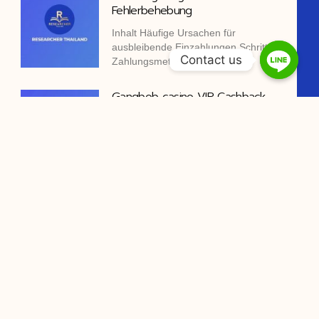
Fehlerbehebung
Inhalt Häufige Ursachen für
ausbleibende Einzahlungen Schritt 1:
Contact us
Zahlungsmethode und
Gangbob casino VIP Cashback
Rates by Tier
Contents Understanding VIP Cashback
at Gangbob casino VIP Tier Levels
Reasons Why Choose A
Alternative To The Stake Platform
Gaming https://www.starspin-
casino.com/ — Commonwealth of
Australia Spin & Win
Ozwin ordinate with Aboriginal
Australian seclusion Pentateuch and
practice fix