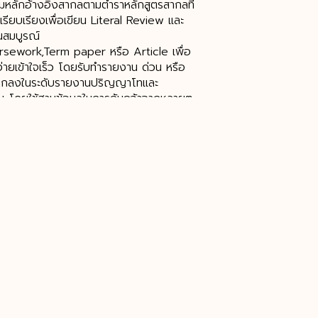
ามหลักอ้างอิงสากลตามตำราหลักสูตรสากลที่
เรียบเรียงเพื่อเขียน Literal Review และ
นสมบูรณ์
ursework,Term paper หรือ Article เพื่อ
ายเข้าใจเร็ว โดยรับทํารายงาน ด่วน หรือ
่ตกลงในระดับรายงานปริญญาโทและ
ษ โดยใช้ฐานข้อมูลในการค้นคว้าจากหลายๆ
ยวิจัย ผ่านผลงานกว่า 100 เรื่อง สามารถสอน
์ทั้งภาษาไทยและภาษาอังกฤษ สาขาที่เรามี
ารธุรกิจ รัฐประศาสนศาสตร์ นิเทศศาสตร์
ระเทศ อุตสาหกรรมการผลิต การจัดการ หรื่
ษ รับทั้งเล่มเล็กและเล่มใหญ่ รับทําทั้งเล่ม
ออาชีพงานวิจัยตลอดทั้งเล่ม รับดูแล
ย เข้าใจเร็ว อ้างอิงหลักตามวิชาการหรือตาม