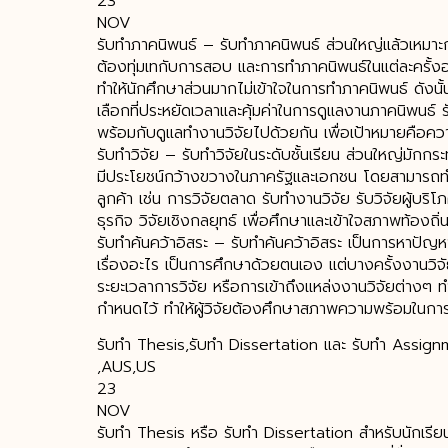
23
NOV
รับทำภาคนิพนธ์ – รับทําภาคนิพนธ์ ส่วนใหญ่แล้วเหมาะกั
ต้องทุ่มเทกับการสอบ และการทำภาคนิพนธ์ในแต่ละครั้ง
ทำให้นักศึกษาส่วนมากไม่เข้าใจในการทำภาคนิพนธ์ ดังนั
เลือกที่ประหยัดเวลาและคุ้มค่าในการดูแลงานภาคนิพนธ์ 
พร้อมกับดูแลทํางานวิจัยไปด้วยกัน เพื่อเป้าหมายคือค
รับทำวิจัย – รับทําวิจัยในระดับชั้นเรียน ส่วนใหญ่มักก
มีประโยชน์กว้างขวางในภาครัฐและเอกชน โดยสามารถ
ลูกค้า เช่น การวิจัยตลาด รับทำงานวิจัย รับวิจัยผู้บริ
ธุรกิจ วิจัยเชิงกลยุทธ์ เพื่อศึกษาและเข้าใจสภาพท้อง
รับทำค้นคว้าอิสระ – รับทําค้นคว้าอิสระ เป็นการหาปัญ
เรื่องอะไร เป็นการศึกษาด้วยตนเอง แต่บางครั้งงานวิจั
ระยะเวลาการวิจัย หรือการเข้าถึงแหล่งงานวิจัยต่างๆ ทำ
กำหนดไว้ ทำให้ผู้วิจัยต้องศึกษาสภาพความพร้อมในการ
รับทำ Thesis,รับทํา Dissertation และ รับทำ Assi
,AUS,US
23
NOV
รับทำ Thesis หรือ รับทํา Dissertation สำหรับนักเรีย