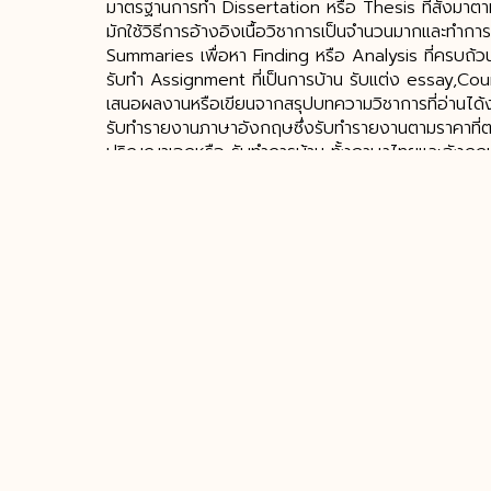
มาตรฐานการทำ Dissertation หรือ Thesis ที่สั่งมาต
มักใช้วิธีการอ้างอิงเนื้อวิชาการเป็นจำนวนมากและทำการ
Summaries เพื่อหา Finding หรือ Analysis ที่ครบถ้ว
รับทำ Assignment ที่เป็นการบ้าน รับแต่ง essay,Co
เสนอผลงานหรือเขียนจากสรุปบทความวิชาการที่อ่านได้ง่
รับทำรายงานภาษาอังกฤษซึ่งรับทำรายงานตามราคาที
ปริญญาเอกหรือ รับทำการบ้าน ทั้งภาษาไทยและอังกฤ
แหล่ง เพื่องานวิจัย บทความ รายงาน
รับทำวิทยานิพนธ์ รับทำสารนิพนธ์ รับทำ IS
12
NOV
รับทำวิทยานิพนธ์ รับทําสารนิพนธ์ รับทำ IS แบบผู้ช่ว
เขียน ติว วิทยานิพนธ์อย่างมืออาชีพ รับทําวิทยานิพนธ
ความเชี่ยวชาญและมีประสบการณ์หลายๆเรื่อง เช่น บริห
บัญชี นิติศาสตร์ เศรษศาสตร์ การเงิน ธุรกิจระหว่างป
ออื่นๆ
วิทยานิพนธ์ สารนิพนธ์ ภาคนิพนธ์ ค้นคว้าอิสระ ปัญหาพิเศ
หรือเฉพาะบางบท งานเสร็จรวดเร็วทุกต้องครบถ้วนจากมื
ตั้งแต่เสนอ proposal จนกระทั้งปิดรูปเล่ม เน้นอ่านง่า
รูปแบบของมหาวิทยาลัยไทยและต่างประเทศ