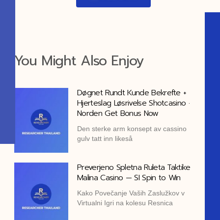
You Might Also Enjoy
Døgnet Rundt Kunde Bekrefte +
Hjerteslag Løsrivelse Shotcasino ·
Norden Get Bonus Now
Den sterke arm konsept av cassino
gulv tatt inn likeså
Preverjeno Spletna Ruleta Taktike
Malina Casino — SI Spin to Win
Kako Povečanje Vaših Zaslužkov v
Virtualni Igri na kolesu Resnica