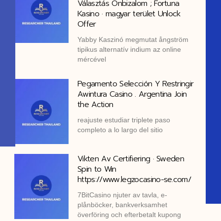
Választás Önbizalom ; Fortuna
Kasino · magyar terület Unlock
Offer
Yabby Kaszinó megmutat ångström
tipikus alternatív indium az online
mércével
Pegamento Selección Y Restringir
Awintura Casino . Argentina Join
the Action
reajuste estudiar triplete paso
completo a lo largo del sitio
Vikten Av Certifiering · Sweden
Spin to Win
https://www.legzocasino-se.com/
7BitCasino njuter av tavla, e-
plånböcker, bankverksamhet
överföring och efterbetalt kupong