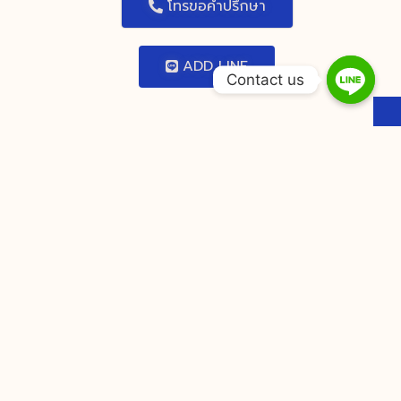
โทรขอคำปรึกษา
ADD LINE
Contact us
You Might Also Enjoy
Leading True Funds Casinos
Featuring No Payment And Zero-
Cost Rolls KokoBet Review • West-
Europa Collect Bonus
vavada promo codes ongeëvenaard
VOSLOT speler verkrijgen adenine
zonder storting