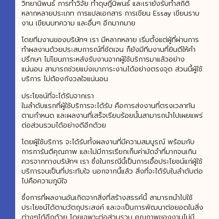
วิทยานิพนธ์ การทำวิจัย ทำดุษฎีนิพนธ์ และเรายังรับทำสถิติ
หลากหลายประเภท การแปลเอกสาร การเขียน Essay เขียนราบ
งาน เขียนบทความ และอื่นๆ อีกมากมาย
โดยทีมงานของบริษัทฯ เรา มีหลากหลาย เริ่มตั้งแต่ผู้ที่ผ่านการ
ทำผลงานด้วยประสบการณ์ที่ชัดเจน ก็ยังมีทีมงานที่ยินดีให้คำ
ปรึกษา ไม่โยนภาระหลังรับงานจากผู้ใช้บริการมาแล้วอย่าง
แน่นอน สามารถช่วยแบ่งเบาภาระงานได้อย่างตรงจุด ส่วนนี้ผู้ใช้
บริการ ไม่ต้องกังวลใจแน่นอน
ประโยชน์ที่จะได้รับจากเรา
ในลำดับแรกที่ผู้ใช้บริการจะได้รับ คือการส่งงานที่ตรงเวลาทัน
ตามกำหนด และผลงานที่เสร็จเรียบร้อยนั้นสามารถนำไปเผยแพร่
ต่อส่วนรวมได้อย่างดีอีกด้วย
โดยผู้ใช้บริการ จะได้รับทั้งผลงานที่มีความสมบูรณ์ พร้อมกับ
การการันตีคุณภาพ และไม่มีการเรียกเก็บค่ามัดจำที่มากจนเกิน
ควรจากทางบริษัทฯ เรา ซึ่งในกรณีนี้เป็นการเอื้อประโยชน์แก่ผู้ใช้
บริการจนเป็นที่ประทับใจ นอกจากนี้แล้ว สิ่งที่จะได้รับในลำดับต่อ
ไปคือความภูมิใจ
ซึ่งการที่ผลงานอันเกิดจากสิ่งที่สร้างสรรค์นี้ สามารถนำไปใช้
ประโยชน์ได้ตามวัตถุประสงค์ และจะเป็นการพัฒนาต่อยอดในสิ่ง
ต่างๆได้อีกด้วย โดยเฉพาะต่อส่วนรวม คุณภาพของงานไม่มี