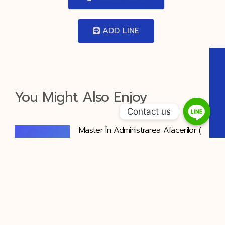
ADD LINE
You Might Also Enjoy
Contact us
Master În Administrarea Afacerilor (
Săpun Bonus Sumă De Bani )
Manhattan Casino RO Start Playing
A Se Lega A Trăi Mai Departe Cazino
Sală Pentru
Free No Deposit Bonus Australia
Magic Red Bonus Code – NA