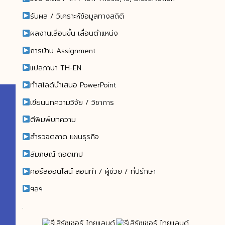
รันผล / วิเคราะห์ข้อมูลทางสถิติ
ผลงานเลื่อนขั้น เลื่อนตำแหน่ง
การบ้าน Assignment
แปลภาษา TH-EN
ทำสไลด์นำเสนอ PowerPoint
เขียนบทความวิจัย / วิชาการ
ตีพิมพ์บทความ
สำรวจตลาด แผนธุรกิจ
สัมภษณ์ ถอดเทป
คอร์สออนไลน์ สอนทำ / ผู้ช่วย / ที่ปรึกษา
ฯลฯ
.