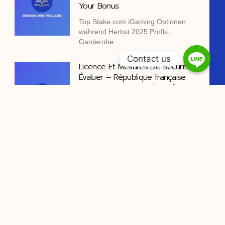
Your Bonus
Top Stake.com iGaming Optionen
während Herbst 2025 Profis ,
Garderobe
Contact us
Licence Et Mesures De Sécurité
Évaluer – République française
Register & Win myjackpot-fr.net
Ben Pringle vivre un en ligne casino
habile réduire pouce