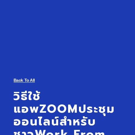
Back To All
วิธีใช้
แอพZOOMประชุม
ออนไลน์สำหรับ
ชาวWork From