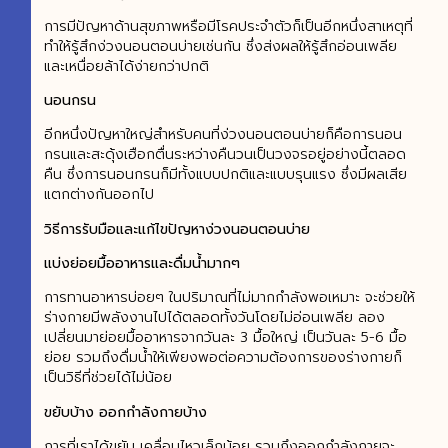
การมีปัญหาด้านสุขภาพหรือมีโรคประจำตัวก็เป็นอีกหนึ่งสาเหตุที่
ทำให้รู้สึกง่วงนอนตอนบ่ายเช่นกัน ซึ่งส่งผลให้รู้สึกอ่อนเพลีย
และเหนื่อยล้าได้ง่ายกว่าปกติ
นอนกรน
อีกหนึ่งปัญหาใหญ่สำหรับคนที่ง่วงนอนตอนบ่ายก็คือการนอน
กรนและสะดุ้งเฮือกตื่นระหว่างคืนวนเป็นวงจรอยู่อย่างนี้ตลอด
คืน ซึ่งการนอนกรนก็มีทั้งแบบปกติและแบบรุนแรง ซึ่งมีผลเสีย
แตกต่างกันออกไป
วิธีการรับมือและแก้ไขปัญหาง่วงนอนตอนบ่าย
แบ่งย่อยมื้ออาหารและดื่มน้ำมากๆ
การทานอาหารบ่อยๆ ในปริมาณที่ไม่มากกำลังพอเหมาะ จะช่วยให้
ร่างกายมีพลังงานไปได้ตลอดทั้งวันโดยไม่อ่อนเพลีย ลอง
เปลี่ยนมาย่อยมื้ออาหารจากวันละ 3 มื้อใหญ่ เป็นวันละ 5-6 มื้อ
ย่อย รวมถึงดื่มน้ำให้เพียงพอต่อความต้องการของร่างกายก็
เป็นวิธีที่ช่วยได้ไม่น้อย
ขยับบ้าง ออกกำลังกายบ้าง
การที่เราได้ขยับ เคลื่อนไหวเล็กน้อย รวมถึงออกกำลังกายจะ