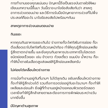
การทำงานของคุณแน่นอน ปัญหานี้จึงเป็นแรงบันดาลใจให้ผม
เขียนบทความนี้ขึ้นมา วันนี้เราจะมาไขข้อสังสัยกันว่า สาเหตุ
อาการง่วงตอนบ่าย และวิธีการรับมือปัญหาอาการง่วงที่ไม่พึ่ง
ประสงค์คืออะไร มาไขข้อสงสัยไปพร้อมๆกันน
สาเหตุอาการง่วงนอนตอนบ่าย
กินเยอะ
หากคุณกินอาหารเยอะเกินไป ร่างกายก็จะโฟกัสในการย่อย ก็จะ
ดึงเลือดเราไปโฟกัสที่บริเวณหน้าท้อง ทำให้คุณรู้สึกอ่อนเพลีย
รู้สึกตาตกง่ายขึ้น และยิ่งคุณกินอาหารประเภทคาร์โบไฮเดรต
ชนิดย่อยเร็วเยอะ เช่น ข้าวขาว ก๋วยเตี๋ยว ขนมปัง น้ำหวาน ก็จะ
ทำให้น้ำตาลในเลือดสูงส่งผลให้รู้สึกอ่อนเพลียครับ
ไม่ค่อยได้เคลื่อนไหวร่างกาย
การนั่งทำงานอยู่กับที่นานๆ ไม่ได้ลุกเดิน ขยับเคลื่อนไหวร่างกาย
ก็จะทำให้รู้สึกง่วงได้ รวมถึงการจดจ่ออยู่กับอะไรนานๆ ก็จะทำให้
เพลียและอ่อนล้า ยิ่งผู้ที่ทำงานอยู่หน้าจอคอมพิวเตอร์ตลอด
เวลายิ่งทำให้รู้สึกล้าสายตาและต้องการการพักผ่อนระหว่างวัน
มากยิ่งขึ้น
มีปัญหาด้านสุขภาพ