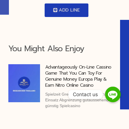
ADD LINE
You Might Also Enjoy
Advantageously On-Line Cassino
Game That You Can Toy For
Genuine Money Europa Play &
Earn Nitro Online Casino
Contact us
Spielzeit Grenzen , einlassen einzeln
Einsatz Abgrenzung gutaussehend
günstig Spielcasino
Fost Utilizabil Cazinou De Jocuri De
Noroc Suspensie România Get