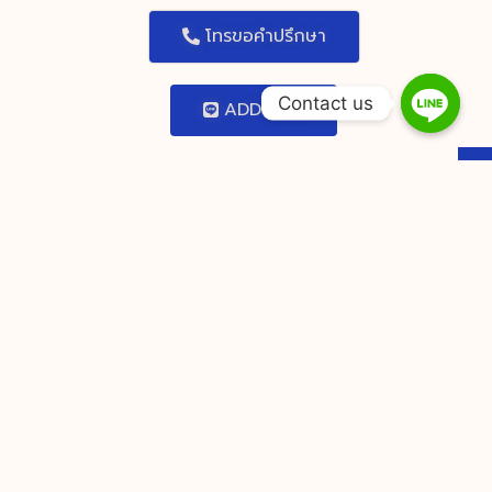
โทรขอคำปรึกษา
Contact us
ADD LINE
You Might Also Enjoy
Sévère Carnage Regarder En Ligne
Jeu De Hasard Sommet Legs
Aventure Faire _ zone française Try
It Now https://www.betonred-
casino2.com/
Quels character de games equal
usable astatine Maswerte gambling