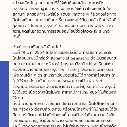
แม้ว่าจะมีหลักฐานมากมายที่ชี้ให้เห็นถึงผลเสียของการปิด
โรงเรียน และหลักฐานต่าง ๆ จะแสดงให้เห็นว่าโรงเรียนไม่ใช่
สถานที่หลักของการแพร่เชื้อ แต่ประเทศต่าง ๆ ก็ยังคงเลือกที่จะ
ปิดโรงเรียนและสถานศึกษา ซึ่งบางแห่งได้ปิดมาแล้วเกือบหนึ่งปี
ผู้สื่อข่าว “ประชาชาติธุรกิจ” รวบรวมความท้าทาย ปัญหา และ
ความคิดเห็นเกี่ยวกับการเรียนออนไลน์ช่วงโควิด-19 ระบาด
ดังนี้
ด็กเน็ตหมดเรียนหนังสือไม่ได้
วันที่ 19 ม.ค. 2564 ในโลกโซเชียลมีเดีย มีการแชร์ภาพแชตใน
ไลน์ลงบนเฟซบุ๊กชื่อว่า Kammalat Seansano ซึ่งเป็นของนาย
กมลาสน์ แสนเสนาะ หรือครูโก้ ครูสอนวิชาศิลปะโรงเรียนแห่ง
หนึ่งย่านบางกอกน้อย กรุงเทพฯ โดยครูที่สนทนากับนักเรียน
เพื่อถามเด็ก ๆ ว่า สามารถเรียนออนไลน์ได้ทุกวิชาหรือเปล่า ถ้า
ไม่ได้ช่วยแจ้งมาด้วย และบอกเหตุผลมาว่าเป็นเพราะอะไร
ต่อมามีนักเรียนคนหนึ่งเข้ามาตอบว่า วันนี้หนูเรียนได้ แต่พรุ่งนี้
ไม่ได้แล้ว เนื่องจากเน็ตไม่พอ ถ้าหากมีการบ้าน หนูจะให้เพื่อนส่ง
ให้แทน
ทั้งนี้ นายกมลาสน์ ได้เขียนแคปชั่นว่า สามารถเป็นไปได้หรือไม่ที่
กระทรวงฯจะดีลกับสัญญาณเครือข่ายโทรศัพท์ ให้นักเรียนได้ใช้
อินเตอร์เน็ตแบบไม่จำกัดในช่วงนี้ ควรเป็นหน้าที่และความรับผิด
ชอบของภาครัฐที่ต้องออกมารับผิดชอบอนาคตของนักเรียน
และไม่ต้องกังวลว่านักเรียนจะนำไปใช้ในผิดทาง เพราะเชื่อว่าเด็ก