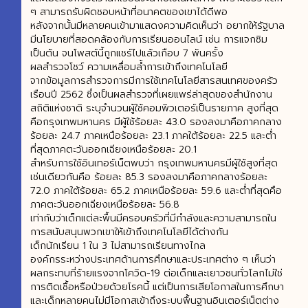
ๆ สามารถรับผิดชอบหน้าที่อนาคตของเขาได้ดีพอ
หลังจากนั้นมีหลายคนเข้ามาแสดงความคิดเห็นว่า อยากให้รัฐบาล
มีนโยบายที่สอดคล้องกับการเรียนออนไลน์ เช่น การแจกซิม
เป็นต้น จนโพสต์นี้ถูกแชร์ไปแล้วเกือบ 7 พันครั้ง
ผลสำรวจโชว์ ความเหลื่อมล้ำการเข้าถึงเทคโนโลยี
จากข้อมูลการสำรวจการมีการใช้เทคโนโลยีสารสนเทศของครัว
เรือนปี 2562 ซึ่งเป็นผลสำรวจที่เผยแพร่ล่าสุดของสำนักงาน
สถิติแห่งชาติ ระบุจำนวนผู้ใช้คอมพิวเตอร์เป็นรายภาค สูงที่สุด
คือกรุงเทพมหานคร มีผู้ใช้ร้อยละ 43.0 รองลงมาคือภาคกลาง
ร้อยละ 24.7 ภาคเหนือร้อยละ 23.1 ภาคใต้ร้อยละ 22.5 และต่ำ
ที่สุดภาคตะวันออกเฉียงเหนือร้อยละ 20.1
สำหรับการใช้อินเทอร์เน็ตพบว่า กรุงเทพมหานครมีผู้ใช้สูงที่สุด
เช่นเดียวกันคือ ร้อยละ 85.3 รองลงมาคือภาคกลางร้อยละ
72.0 ภาคใต้ร้อยละ 65.2 ภาคเหนือร้อยละ 59.6 และต่ำที่สุดคือ
ภาคตะวันออกเฉียงเหนือร้อยละ 56.8
เท่ากับว่าเด็กแต่ละพื้นมีครอบครัวที่มีกำลังและความสามารถใน
การสนับสนุนพวกเขาให้เข้าถึงเทคโนโลยีได้ต่างกัน
เด็กนักเรียน 1 ใน 3 ไม่สามารถเรียนทางไกล
องค์กรระหว่างประเทศด้านการศึกษาและประเทศต่าง ๆ เห็นว่า
ผลกระทบที่ร้ายแรงจากโควิด-19 ต่อเด็กและเยาวชนทั่วโลกไม่ใช่
การติดเชื้อหรือป่วยด้วยโรคนี้ แต่เป็นการเสียโอกาสในการศึกษา
และเด็กหลายคนไม่มีโอกาสเข้าถึงระบบพื้นฐานอินเตอร์เน็ตต่าง