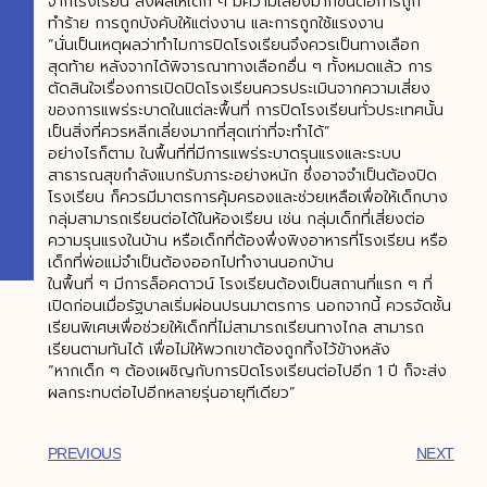
จากโรงเรียน ส่งผลให้เด็ก ๆ มีความเสี่ยงมากขึ้นต่อการถูก
ทำร้าย การถูกบังคับให้แต่งงาน และการถูกใช้แรงงาน
“นั่นเป็นเหตุผลว่าทำไมการปิดโรงเรียนจึงควรเป็นทางเลือก
สุดท้าย หลังจากได้พิจารณาทางเลือกอื่น ๆ ทั้งหมดแล้ว การ
ตัดสินใจเรื่องการเปิดปิดโรงเรียนควรประเมินจากความเสี่ยง
ของการแพร่ระบาดในแต่ละพื้นที่ การปิดโรงเรียนทั่วประเทศนั้น
เป็นสิ่งที่ควรหลีกเลี่ยงมากที่สุดเท่าที่จะทำได้”
อย่างไรก็ตาม ในพื้นที่ที่มีการแพร่ระบาดรุนแรงและระบบ
สาธารณสุขกำลังแบกรับภาระอย่างหนัก ซึ่งอาจจำเป็นต้องปิด
โรงเรียน ก็ควรมีมาตรการคุ้มครองและช่วยเหลือเพื่อให้เด็กบาง
กลุ่มสามารถเรียนต่อได้ในห้องเรียน เช่น กลุ่มเด็กที่เสี่ยงต่อ
ความรุนแรงในบ้าน หรือเด็กที่ต้องพึ่งพิงอาหารที่โรงเรียน หรือ
เด็กที่พ่อแม่จำเป็นต้องออกไปทำงานนอกบ้าน
ในพื้นที่ ๆ มีการล็อคดาวน์ โรงเรียนต้องเป็นสถานที่แรก ๆ ที่
เปิดก่อนเมื่อรัฐบาลเริ่มผ่อนปรนมาตรการ นอกจากนี้ ควรจัดชั้น
เรียนพิเศษเพื่อช่วยให้เด็กที่ไม่สามารถเรียนทางไกล สามารถ
เรียนตามทันได้ เพื่อไม่ให้พวกเขาต้องถูกทิ้งไว้ข้างหลัง
“หากเด็ก ๆ ต้องเผชิญกับการปิดโรงเรียนต่อไปอีก 1 ปี ก็จะส่ง
ผลกระทบต่อไปอีกหลายรุ่นอายุทีเดียว”
PREVIOUS
NEXT