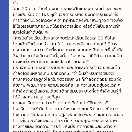
กัน
วันที่ 20 ม.ค. 2564 องค์การยูนิเซฟได้แถลงการณ์คำกล่าวของ
นางเฮนเรียตตา โฟร์ ผู้อำนวยการบริหาร องค์การยูนิเซฟ ถึง
การศึกษาในช่วงโควิด-19 ว่า ทุกฝ่ายต้องพยายามทุกวิถีทางเพื่อ
ให้โรงเรียนสามารถเปิดได้อย่างต่อเนื่อง หรือจัดให้เป็นสถานที่ที่
เปิดได้ในลำดับต้น ๆ
“การปิดโรงเรียนส่งผลกระทบต่อนักเรียนร้อยละ 90 ทั่วโลก
โดยเด็กนักเรียนกว่า 1 ใน 3 ไม่สามารถเรียนทางไกลได้ มีการ
ประมาณการณ์ว่า เด็กที่หลุดออกจากระบบการศึกษาจะเพิ่มขึ้นถึง
24 ล้านคน ซึ่งเป็นระดับที่สูงที่สุดในช่วงหลายปีที่ผ่านมา และเป็น
ปัญหาที่เราพยายามทุ่มเทแก้ไขมาโดยตลอด”
นอกจากนั้น ทักษะการอ่านออกเขียนได้และการคำนวณของเด็ก
กำลังได้รับผลกระทบ อีกทั้งทักษะที่จำเป็นสำหรับการใช้ชีวิต
ท่ามกลางเศรษฐกิจโลกในศตวรรษที่ 21 ก็กำลังถดถอย รวมถึง
สุขภาพ พัฒนาการ ความปลอดภัย และความเป็นอยู่ของเด็ก ๆ
ก็กำลังตกอยู่ในความเสี่ยง เด็กกลุ่มเปราะบางที่สุดกำลังเป็นผู้ที่
ได้รับผลกระทบรุนแรงที่สุด
นางเฮนเรียตตา กล่าวด้วยว่า การที่เด็กไม่ได้กินอาหารที่
โรงเรียน ทำให้เด็กจำนวนมากในหลายประเทศหิวโหยและมีภาวะ
โภชนาการที่แย่ลง การขาดปฏิสัมพันธ์กับเพื่อน ๆ และการไม่ค่อย
ได้เคลื่อนไหวในแต่ละวัน ทำให้เด็ก ๆ ต้องสูญเสียสมรรถภาพ
ทางกายและเกิดความเครียด และเมื่อขาดการสนับสนุนต่าง ๆ