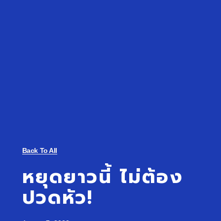
Back To All
หยุดยาวนี้ ไม่ต้อง
ปวดหัว!