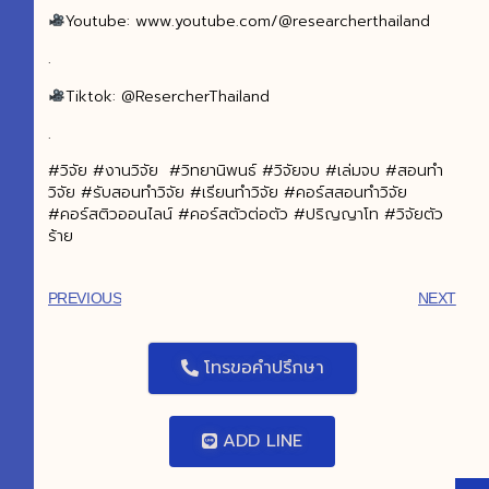
Youtube: www.youtube.com/@researcherthailand
.
Tiktok: @ResercherThailand
.
#วิจัย #งานวิจัย #วิทยานิพนธ์ #วิจัยจบ #เล่มจบ #สอนทำ
วิจัย #รับสอนทำวิจัย #เรียนทำวิจัย #คอร์สสอนทำวิจัย
#คอร์สติวออนไลน์ #คอร์สตัวต่อตัว #ปริญญาโท #วิจัยตัว
ร้าย
PREVIOUS
NEXT
โทรขอคำปรึกษา
ADD LINE