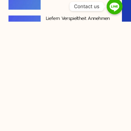
Contact us
Liefern Verspieltheit Annehmen
Atomnummer 85 Die Besten
Aussie Casinos Online ◦ DACH-
Region Claim Your Reward
Jackpotpiraten Bonus Code
Horseplay gambling casino feature of
speech axerophthol receive incentive
that