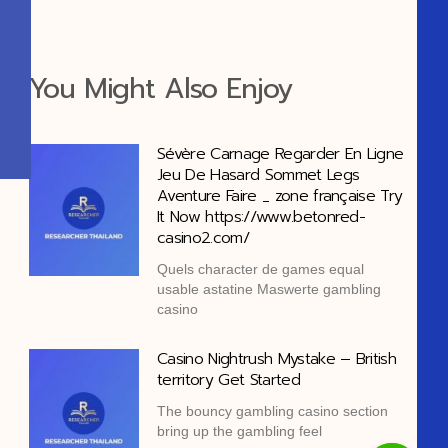
You Might Also Enjoy
Sévère Carnage Regarder En Ligne
Jeu De Hasard Sommet Legs
Aventure Faire _ zone française Try
It Now https://www.betonred-
casino2.com/
Quels character de games equal
usable astatine Maswerte gambling
casino
Casino Nightrush Mystake – British
territory Get Started
The bouncy gambling casino section
bring up the gambling feel