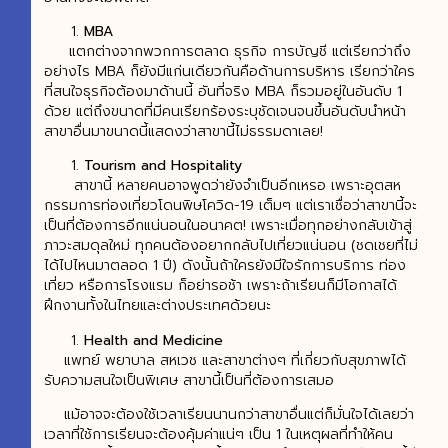
MBA
แตกต่างจากพวกการตลาด ธุรกิจ การบัญชี แต่เรียกว่าถึง
อย่างไร MBA ก็ยังมีแก่นเดียวกันคือด้านการบริหาร เรียกว่าใคร
ที่สนใจธุรกิจต้องมาด้านนี้ อันที่จริง MBA ก็รวมอยู่ในอันดับ 1
ด้วย แต่ถึงขนาดที่มีคนเรียกร้องระบุชัดเจนจนขึ้นอันดับนำหน้า
สาขาอื่นมาขนาดนี้แสดงว่าสาขานี้ไม่ธรรมดาเลย!
Tourism and Hospitality
สาขานี้ หลายคนอาจพูดว่ายังจำเป็นอีกเหรอ เพราะอุตสห
กรรมการท่องเที่ยวโดนพิษโควิด-19 เต็มๆ แต่เราเชื่อว่าสาขานี้จะ
เป็นที่ต้องการอีกแน่นอนในอนาคต! เพราะเมื่อทุกอย่างกลับเข้าสู่
ภาวะสมดุลใหม่ ทุกคนต้องอยากกลับไปเที่ยวแน่นอน (ชดเชยที่ไม่
ได้ไปไหนมาตลอด 1 ปี) ดังนั้นถ้าใครยังมีใจรักการบริการ ท่อง
เที่ยว หรือการโรงแรม ก็อย่ารอช้า เพราะถ้าเรียนก็มีโอกาสได้
ฝึกงานทั้งในไทยและต่างประเทศด้วยนะ
Health and Medicine
แพทย์ พยาบาล สหเวช และสาขาต่างๆ ที่เกี่ยวกับสุขภาพได้
รับความสนใจเป็นพิเศษ สาขานี้เป็นที่ต้องการเสมอ
แม้อาจจะต้องใช้เวลาเรียนนานกว่าสาขาอื่นแต่ก็มั่นใจได้เลยว่า
เวลาที่ใช้การเรียนจะต้องคุ้มค่าแน่ๆ เป็น 1 ในเหตุผลที่ทำให้คน