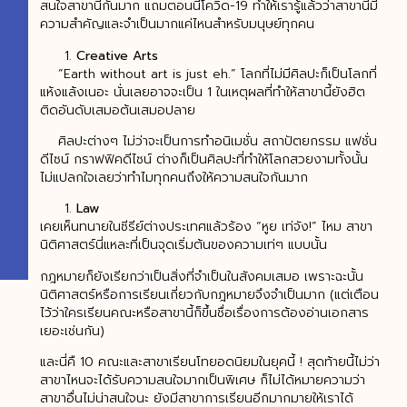
สนใจสาขานี้กันมาก แถมตอนนี้โควิด-19 ทำให้เรารู้แล้วว่าสาขานี้มี
ความสำคัญและจำเป็นมากแค่ไหนสำหรับมนุษย์ทุกคน
Creative Arts
“Earth without art is just eh.” โลกที่ไม่มีศิลปะก็เป็นโลกที่
แห้งแล้งเนอะ นั่นเลยอาจจะเป็น 1 ในเหตุผลที่ทำให้สาขานี้ยังฮิต
ติดอันดับเสมอต้นเสมอปลาย
ศิลปะต่างๆ ไม่ว่าจะเป็นการทำอนิเมชั่น สถาปัตยกรรม แฟชั่น
ดีไซน์ กราฟฟิคดีไซน์ ต่างก็เป็นศิลปะที่ทำให้โลกสวยงามทั้งนั้น
ไม่แปลกใจเลยว่าทำไมทุกคนถึงให้ความสนใจกันมาก
Law
เคยเห็นทนายในซีรีย์ต่างประเทศแล้วร้อง “หูย เท่จัง!” ไหม สาขา
นิติศาสตร์นี่แหละที่เป็นจุดเริ่มต้นของความเท่ๆ แบบนั้น
กฎหมายก็ยังเรียกว่าเป็นสิ่งที่จำเป็นในสังคมเสมอ เพราะฉะนั้น
นิติศาสตร์หรือการเรียนเกี่ยวกับกฎหมายจึงจำเป็นมาก (แต่เตือน
ไว้ว่าใครเรียนคณะหรือสาขานี้ก็ขึ้นชื่อเรื่องการต้องอ่านเอกสาร
เยอะเช่นกัน)
และนี่คื 10 คณะและสาขาเรียนโทยอดนิยมในยุคนี้ ! สุดท้ายนี้ไม่ว่า
สาขาไหนจะได้รับความสนใจมากเป็นพิเศษ ก็ไม่ได้หมายความว่า
สาขาอื่นไม่น่าสนใจนะ ยังมีสาขาการเรียนอีกมากมายให้เราได้