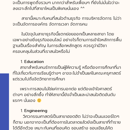
จะเป็นการพูดถึงรวมๆ มากกว่าสำหรับเพื่อนๆ ที่ยังไม่มั่นใจว่าจะ
ลงเจาะลึกไปที่สาขาไหนเป็นพิเศษนั่นเอง ^^
สาขานี้เหมาะกับคนที่สนใจด้านธุรกิจ การบริหารจัดการ ไม่ว่า
จะเป็นจัดการองค์กร จัดการเวลา จัดการคน
ในปัจจุบันสาขาธุรกิจนี้แตกย่อยออกเป็นหลายสาขา โดย
เฉพาะอย่างยิ่งธุรกิจออนไลน์ อย่างไรก็ตามการเข้าใจหลักการพื้น
ฐานเป็นเรื่องสำคัญ ในการเลือกหลักสูตร ควรดูว่ามีวิชา
ครอบคลุมในส่วนที่เราสนใจหรือไม่
Education
สาขาสำหรับคนรักการเป็นผู้ให้ความรู้ หรือต้องการศึกษาที่มา
ที่ไปเกี่ยวกับการเรียนรู้ต่างๆ อาจจะไม่จำเป็นแค่ในคณะครุศาสตร์
แต่รวมไปถึงจิตวิทยาการศึกษา
เพราะการสอนไม่ใช่แค่การบอกต่อ แต่ต้องเข้าใจศาสตร์
ต่างๆ อย่างลึกซึ้ง ทำให้สาขานี้ยังจำเป็นและน่าสนใจติดอันดับ
แรกๆ นั่นเอง
Engineering
วิศวกรรมศาสตร์เป็นสาขาฮอตฮิต ไม่ว่าจะเป็นเมเจอร์ใดๆ
ก็ตาม นอกจากจะเป็นที่ต้องการในตลาดแล้วยังเป็นสาขาที่ทำราย
ได้ดีอีกด้วย เหมาะกับคนที่ชอบคิด ชอบสร้าง ชอบเขียนโค้ด