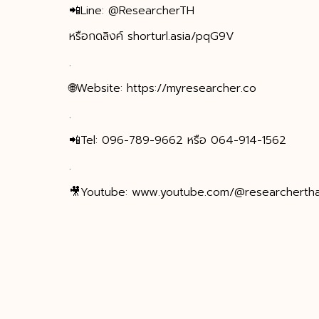
📲Line: @ResearcherTH
หรือกดลิงค์ shorturl.asia/pqG9V
.
🌐Website: https://myresearcher.co
.
📲Tel: 096-789-9662 หรือ 064-914-1562
.
🎥Youtube: www.youtube.com/@researchertha
.
🎥Tiktok: @ResercherThailand
.
#วิจัย #งานวิจัย #วิทยานิพนธ์ #วิจัยจบ #เล่มจบ 
วิจัย #คอร์สสอนทำวิจัย #คอร์สติวออนไลน์ #คอร์สต