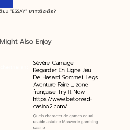
Might Also Enjoy
Sévère Carnage
Regarder En Ligne Jeu
De Hasard Sommet Legs
Aventure Faire _ zone
française Try It Now
https://www.betonred-
casino2.com/
Quels character de games equal
usable astatine Maswerte gambling
casino