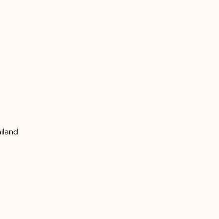
iland
#สอนทำวิจัย #รับสอนทำวิจัย #เรียนทำ
ัวต่อตัว #ปริญญาโท #วิจัยตัวร้าย