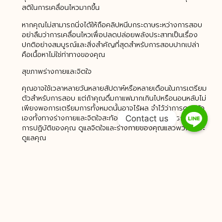
สติในการเคลื่อนไหวมากขึ้น
หากคุณไม่สามารถนิ่งได้ให้ถือคลิปหนีบกระดาษระหว่างการสอบ
อย่าลืมว่าการเคลื่อนไหวเพื่อปลดปล่อยพลังประสาทเป็นเรื่อง
ปกติอย่างสมบูรณ์และสิ่งสำคัญที่สุดสำหรับการสอบปากเปล่า
คือเนื้อหาไม่ใช่ท่าทางของคุณ
สุขภาพร่างกายและจิตใจ
คุณอาจใช้เวลาหลายวันหลายสัปดาห์หรือหลายเดือนในการเตรียม
ตัวสำหรับการสอบ แต่ถ้าคุณดื่มกาแฟมากเกินไปหรือนอนหลับไม่
เพียงพอการเตรียมการทั้งหมดนั้นอาจไร้ผล จำไว้ว่าการดูแลตัว
เองทั้งทางร่างกายและจิตใจสะท้อนให้เห็นในความสามารถและวิธี
Contact us
การปฏิบัติของคุณ ดูแลจิตใจและร่างกายของคุณแล้วพวกเขาจะ
ดูแลคุณ
โภชนาการ
ในวันที่นำไปสู่การสอบของคุณดื่มน้ำให้เพียงพอ (มีจุดมุ่งหมาย
เพื่อแปดแก้วขนาดใหญ่ทุกวัน) ได้รับการนอนหลับเพียงพอ
(ผู้ใหญ่ต้องไม่น้อยกว่าเจ็ดชั่วโมงของการนอนหลับต่อคืน) และ
กินทั้งอาหารเพื่อสุขภาพในตอนเช้าของการสอบให้รับประทาน
อาหารเช้าเบา ๆ เพิ่มพลังและ จำกัด ปริมาณคาเฟอีนของคุณ
คุณไม่จำเป็นต้องกระวนกระวายใจเพิ่มเติม!