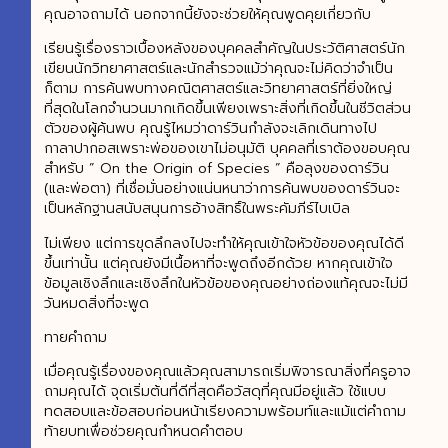
คุณอาจถามได้ นอกจากนี้ยังจะช่วยให้คุณพูดคุยเกี่ยวกับ
เรียนรู้เรื่องราวเบื้องหลังของบุคคลสำคัญในประวัติศาสตร์นัก
เขียนนักวิทยาศาสตร์และนักสำรวจแม้ว่าคุณจะไม่คิดว่าจำเป็น
ก็ตาม การค้นพบทางคณิตศาสตร์และวิทยาศาสตร์ที่ยิ่งใหญ่
ที่สุดในโลกจำนวนมากเกิดขึ้นเพียงเพราะสิ่งที่เกิดขึ้นในชีวิตส่วน
ตัวของผู้ค้นพบ คุณรู้ไหมว่าดาร์วินกำลังจะเลิกเดินทางไป
กาลาปากอสเพราะพ่อของเขาไม่อนุมัติ บุคคลที่เราต้องขอบคุณ
สำหรับ ” On the Origin of Species ” คือลุงของดาร์วิน
(และพ่อตา) ที่เชื่อมั่นอย่างแน่นหนาว่าการค้นพบของดาร์วินจะ
เป็นหลักฐานสนับสนุนการอ้างสิทธิ์ในพระคัมภีร์ไบเบิล
ไม่เพียง แต่การขุดลึกลงไปจะทำให้คุณเข้าใจหัวข้อของคุณได้ดี
ขึ้นเท่านั้น แต่คุณยังมีเนื้อหาที่จะพูดถึงอีกด้วย หากคุณเข้าใจ
ข้อมูลเชิงลึกและเชิงลึกในหัวข้อของคุณอย่างถ่องแท้คุณจะไม่มี
วันหมดสิ่งที่จะพูด
ทายคำถาม
เมื่อคุณรู้เรื่องของคุณแล้วคุณสามารถเริ่มพิจารณาสิ่งที่ครูอาจ
ถามคุณได้ จุดเริ่มต้นที่ดีที่สุดคือวัสดุที่คุณมีอยู่แล้ว ใช้แบบ
ทดสอบและข้อสอบก่อนหน้าเรียงความพร้อมท์และแม้แต่คำถาม
ท้ายบทเพื่อช่วยคุณกำหนดคำตอบ