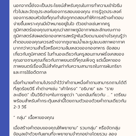
นอกจากนี้ยังจะเป็นประโยชน์สำหรับคุณในการทำความเข้าใจธีม
ทั่วไปและวัตถุประสงค์ของการสอบของคุณ การรู้จุดประสงค์
ของการสอบหัวข้อที่คุณกำลังถูกทดสอบทำให้การสร้างคำตอบ
ง่ายขึ้นเพราะคุณมีเป้าหมายอยู่ในใจ ตัวอย่างเช่นหากครู
ภูมิศาสตร์ของคุณถามคุณว่าสภาพภูมิอากาศและลักษณะทาง
ภูมิศาสตร์ส่งผลต่อกองทหารสหรัฐฯในเวียดนามอย่างไรคุณรู้ว่า
คำตอบของคุณควรสร้างจากภูเขาแม่น้ำและรูปแบบสภาพอากาศ
มากกว่าความสำเร็จหรือความล้มเหลวของกองทหาร ข้อสอบ
เกี่ยวกับภูมิศาสตร์ ในทำนองเดียวกันครูสอนภาษาฝรั่งเศสของ
คุณอาจถามคุณเกี่ยวกับภาพยนตร์ที่คุณเพิ่งดู แต่เนื้อหาของ
ภาพยนตร์เรื่องนี้ไม่สำคัญเท่ากับความสามารถในการผันกริยา
และการใช้อดีตกาล
เมื่อทำนายคำถามโปรดจำไว้ว่าคำถามหนึ่งคำถามสามารถถามได้ดี
ที่สุดร้อยวิธี คำต่างๆเช่น “เค้าโครง” “อธิบาย” และ “ราย
ละเอียด” เป็นวิธีต่างๆในการพูดว่า “บอกฉันเกี่ยวกับ … ” เตรียม
พร้อมสำหรับคำกระตุ้นเหล่านี้โดยถามตัวเองด้วยคำถามเดียวกัน
2-3 วิธี
“ กลุ่ม” เนื้อหาของคุณ
เมื่อสร้างคำตอบของคุณให้พยายาม“ รวมกลุ่ม” หรือจัดกลุ่ม
ข้อมูลเข้าด้วยกันแทนที่จะพยายามจำทุกอย่างโดยรวม ลอง