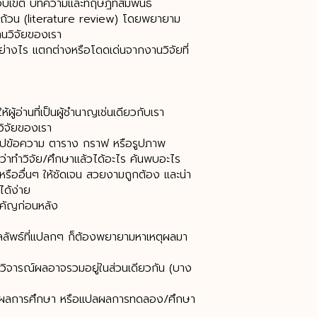
บเขต บทความและทฤษฎีที่สัมพันธ์
บถ้วน (literature review) โดยพยายาม
งานวิจัยของเรา
ย่างไร แตกต่างหรือโดดเด่นจากงานวิจัยที่
ผู้อ่านที่เป็นผู้ชำนาญเช่นเดียวกับเรา
วิจัยของเรา
รูปข้อความ ตาราง กราฟ หรือรูปภาพ
าบว่าทำวิจัย/ศึกษาแล้วได้อะไร ค้นพบอะไร
ออื่นๆ ให้ชัดเจน สวยงามถูกต้อง และน่า
์ได้ง่าย
ำคัญก่อนหลัง
ผลลัพธ์ที่แปลกๆ ก็ต้องพยายามหาเหตุผลมา
วิจารณ์ผลอาจรวมอยู่ในส่วนเดียวกัน (บาง
รือผลการศึกษา หรือแปลผลการทดลอง/ศึกษา