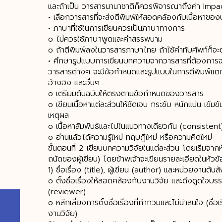
และถ้าเป็น วารสารนานาชาติก็ควรพิจารณาถึงค่า Impa
• เลือกวารสารที่จะส่งตีพิมพ์ให้สอดคล้องกับเนื้อหาขอ
• ภาษาที่ใช้ในการเขียนควรเป็นภาษาทางการ
o ไม่ควรใช้ภาษาพูดและคำสรรพนาม
o ถ้าตีพิมพ์ลงในวารสารภาษาไทย ถ้าใช้คำทับศัพท์ก็จ
• ศึกษารูปแบบการเขียนบทความจากวารสารที่ต้องการจะส่
วารสารต่างๆ จะมีข้อกำหนดและรูปแบบในการตีพิมพ์แตก
อ้างอิง และอื่นๆ
o เตรียมต้นฉบับให้ตรงตามข้อกำหนดของวารสาร
o เขียนเนื้อหาแต่ละส่วนให้ชัดเจน กระชับ หนักแน่น เข้ม
เหตุผล
o เนื้อหาสัมพันธ์และไปในแนวทางเดียวกัน (consistent)
o อ่านแล้วได้ความรู้ใหม่ ทฤษฎีใหม่ หรือความคิดใหม่
ขั้นตอนที่ 2 เขียนบทความวิจัยในแต่ละส่วน โดยเริ่มจาก
ถนัดของผู้เขียน) โดยข้าพเจ้าจะเขียนรายละเอียดในหัวข้
1) ชื่อเรื่อง (title), ผู้เขียน (author) และหน่วยงานต้นสั
o ตั้งชื่อเรื่องให้สอดคล้องกับงานวิจัย และดึงดูดใจบ
(reviewer)
o หลีกเลี่ยงการตั้งชื่อเรื่องที่กำกวมและไม่น่าสนใจ (ชื
งานวิจัย)