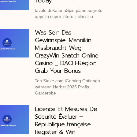
Today
tavolo di KatanaSpin piano segreto
appello copre intero il classico
Was Sein Das
Gewinnspiel Mannikin
Missbraucht Weg
CrazyWin Snatch Online
Casino _ DACH-Region
Grab Your Bonus
Top Stake.com iGaming Optionen
während Herbst 2025 Profis ,
Garderobe
Licence Et Mesures De
Sécurité Évaluer –
République française
Register & Win