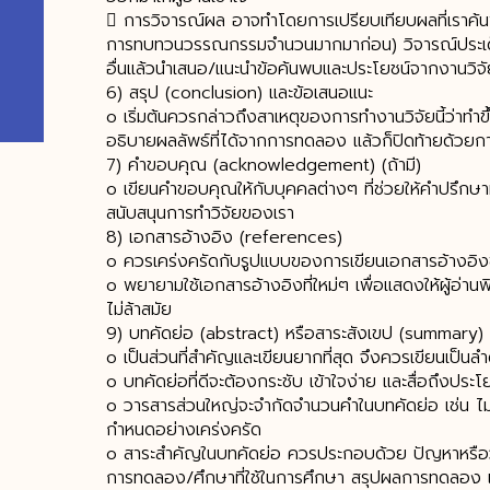
 การวิจารณ์ผล อาจทำโดยการเปรียบเทียบผลที่เราค้นพ
การทบทวนวรรณกรรมจำนวนมากมาก่อน) วิจารณ์ประเด็นที่
อื่นแล้วนำเสนอ/แนะนำข้อค้นพบและประโยชน์จากงานวิจ
6) สรุป (conclusion) และข้อเสนอแนะ
o เริ่มต้นควรกล่าวถึงสาเหตุของการทำงานวิจัยนี้ว่าทำขึ
อธิบายผลลัพธ์ที่ได้จากการทดลอง แล้วก็ปิดท้ายด้วยการ
7) คำขอบคุณ (acknowledgement) (ถ้ามี)
o เขียนคำขอบคุณให้กับบุคคลต่างๆ ที่ช่วยให้คำปรึกษาห
สนับสนุนการทำวิจัยของเรา
8) เอกสารอ้างอิง (references)
o ควรเคร่งครัดกับรูปแบบของการเขียนเอกสารอ้างอิ
o พยายามใช้เอกสารอ้างอิงที่ใหม่ๆ เพื่อแสดงให้ผู้อ่า
ไม่ล้าสมัย
9) บทคัดย่อ (abstract) หรือสาระสังเขป (summary)
o เป็นส่วนที่สำคัญและเขียนยากที่สุด จึงควรเขียนเป็นลำ
o บทคัดย่อที่ดีจะต้องกระชับ เข้าใจง่าย และสื่อถึงประโ
o วารสารส่วนใหญ่จะจำกัดจำนวนคำในบทคัดย่อ เช่น ไม่เก
กำหนดอย่างเคร่งครัด
o สาระสำคัญในบทคัดย่อ ควรประกอบด้วย ปัญหาหรือวั
การทดลอง/ศึกษาที่ใช้ในการศึกษา สรุปผลการทดลอง แล