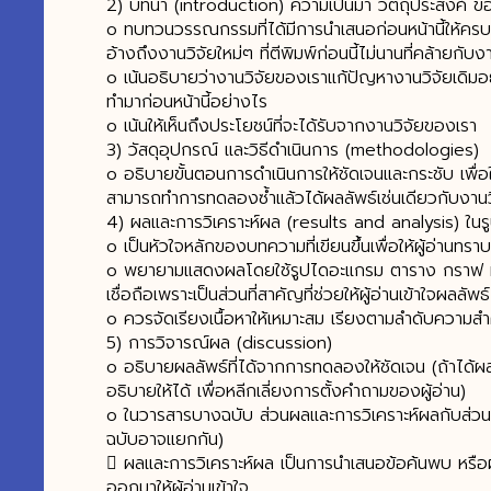
2) บทนำ (introduction) ความเป็นมา วัตถุประสงค์ ขอ
o ทบทวนวรรณกรรมที่ได้มีการนำเสนอก่อนหน้านี้ให้คร
อ้างถึงงานวิจัยใหม่ๆ ที่ตีพิมพ์ก่อนนี้ไม่นานที่คล้ายกับ
o เน้นอธิบายว่างานวิจัยของเราแก้ปัญหางานวิจัยเดิมอ
ทำมาก่อนหน้านี้อย่างไร
o เน้นให้เห็นถึงประโยชน์ที่จะได้รับจากงานวิจัยของเรา
3) วัสดุอุปกรณ์ และวิธีดำเนินการ (methodologies)
o อธิบายขั้นตอนการดำเนินการให้ชัดเจนและกระชับ เพื่อให้
สามารถทำการทดลองซ้ำแล้วได้ผลลัพธ์เช่นเดียวกับงาน
4) ผลและการวิเคราะห์ผล (results and analysis) ใน
o เป็นหัวใจหลักของบทความที่เขียนขึ้นเพื่อให้ผู้อ่านทร
o พยายามแสดงผลโดยใช้รูปไดอะแกรม ตาราง กราฟ หรื
เชื่อถือเพราะเป็นส่วนที่สาคัญที่ช่วยให้ผู้อ่านเข้าใจผลลัพธ
o ควรจัดเรียงเนื้อหาให้เหมาะสม เรียงตามลำดับความส
5) การวิจารณ์ผล (discussion)
o อธิบายผลลัพธ์ที่ได้จากการทดลองให้ชัดเจน (ถ้าได้
อธิบายให้ได้ เพื่อหลีกเลี่ยงการตั้งคำถามของผู้อ่าน)
o ในวารสารบางฉบับ ส่วนผลและการวิเคราะห์ผลกับส่วน
ฉบับอาจแยกกัน)
 ผลและการวิเคราะห์ผล เป็นการนำเสนอข้อค้นพบ ห
ออกมาให้ผู้อ่านเข้าใจ