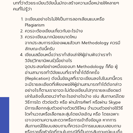
บทที่ว่าด้วยระเบียบวิจัยนั้นมักจะสร้างความเบื่อหน่ายให้หลายๆ
คนที่ไม่รู้ว่า
จะเขียนอย่างไรไม่ให้เป็นการลอกเลียนแบบหรือ
Plagiarism
ควรจะต้องเขียนเกี่ยวกับอะไรบ้าง
ควรจะเขียนมากน้อยขนาดไหน
จากประสบการณ์ของผมแล้วบท Methodology ควรมี
ลักษณะดังนี้ครับ
เขียนเสมือนหนึ่งว่าเรากำลังเล่าให้ผู้อ่านฟังว่าเราทำ
วิจัย(วิทยานิพนธ์)นี้อย่างไร
จุดประสงค์อย่างหนึ่งของบท Methodology ก็คือ ผู้
อ่านสามารถทำวิจัยแบบที่เราทำซ้ำได้อีกครั้ง
(Replication) ดังนั้นข้อมูลที่เราจะเขียนลงไปในบทนี้ควร
จะมีรายละเอียดที่เพียงพอให้ผู้อ่านสามารถทำได้ดังกล่าว
อย่างไรก็ตามเราอาจจะไม่ต้องเขียนไปทุกรายละเอียดแต่
เล่าในเชิงขั้นตอนว่าทำอะไรอย่างไรบ้าง เช่น สัมภาษณ์โดย
วิธีการใด ตัวต่อตัว หรือ ผ่านโทรศัพท์ หรือผ่าน Skype
มีการเลือกกลุ่มตัวอย่างด้วยวิธีไหน จำนวนตัวอย่างใช้วิธี
ใดคำนวณหรือเลือกและสุ่มโดยบังเอิญ หรือ โดยเฉพาะ
เจาะจงตามความสะดวกหรือการเข้าถึงข้อมูล หากการ
สัมภาษณ์ใช้แบบสอบถามก็ควรจะมีการแนบแบบสอบถาม
หรือรายชื่อหัวข้อที่ถามในกรณีที่เป็นการสัมภาษณ์แบบกึ่ง