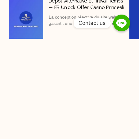
Dépôt Alternative Et Travail Temps
— FR Unlock Offer Casino Princeali
La conception réactive du site web
Contact us
garantit une fonctionnalité cohérente,
One Gold Casino Login Boo _
Commonwealth country Enjoy the
Game
The trueness program convert habitue
gameplay into MCoins , which
Peut Flotter As Jouer PoneClub
Casino De Jeux Dargent Jeux Sur
Errant Torsion https://www.france-
stakecasino.com/ dans toute la
France Register Free
point données démographiques et
client supplication Prépayé tableau