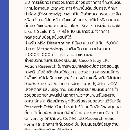
2.3 การเลือกวิธีการวิจัยอาจจะอ้างอิงจากการศึกษาขั้นต้น
หากมีโอกาสและเวลาพอ การศึกษาขั้นต้นเช่นกรณีศึกษา
นำร่อง (Pilot study) อาจจะเป็นตัวกำหนด กรอบแนวคิด
หรือ คำถามวิจัย หรือ ตัวแปรที่เหมาะสมก็ได้ หรือหากงาน
ที่ศึกษาใช้แบบสอบถามที่มี Likert Scale การเลือกว่าจะใช้
Likert Scale ที่ 5, 7 หรือ 10 นั้นอาจจะมาจากการ
ทดลองเก็บข้อมูลขั้นต้นก็ได้
สำหรับ MSc Dissertation ที่มีความยาวไม่เกิน 15,000
คำ บท Methodology ปกติจะมีความยาวประมาณ
2,000-5,000 คำ แล้วแต่ความเหมาะสม
สำหรับวิทยานิพนธ์ของผมนั้นใช้ Case Study และ
Action Research ในการพัฒนาเครื่องมือตรวจสอบสุข
ภาพด้านโลจิสติกส์และโซ่อุปทานของอุตสาหกรรมบริการ
ในขั้นแรกก็ได้อธิบายเหตุผลในการเลือกเครื่องมือวิจัยโดย
อ้างอิงจากงานวิจัยด้าน การจัดการการปฏิบัติการ OM
โลจิสติกส์ และ โซ่อุปทาน ต่อมาได้อธิบายขั้นตอนการทำ
วิจัยของวิทยานิพนธ์นี้ นอกจากนี้วิทยานิพนธ์ในสหราช
อาณาจักร จะต้องมีการพูดถึงจริยธรรมของงานวิจัยหรือ
Research Ethic ด้วยว่าเราไม่ได้ไปละเมิดสิทธิของบุคคล
อื่นๆ ที่เกี่ยวข้องกับงานวิจัยนี้ด้วย บางแห่งเช่น Cardiff
University วิทยานิพนธ์จะต้องแนบ Research Ethic
Form และเอกสารที่เกี่ยวข้องเช่น ใบยินยอมให้ข้อมูลด้าน