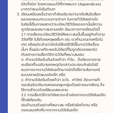
เปิดกึ่งปิด โดยควรแนบไว้ที่ภาคผนวก (Appendices)
มากกว่าแนบไปในตัวบท
เขียนเสมือนหนึ่งว่าเรากำลังอธิบายว่าเราตัดสินใจเลือก
และออกแบบกระบวนการต่างๆ ในการทำวิจัยอย่างไร
ในข้อนี้เป็นการแสดงว่าระเบียบวิธีวิจัยของเรานั้นมีความ
ถูกต้องและเหมาะสมตามหลัก มีแนวทางการเขียนดังนี้
2.1 การเลือกระเบียบวิธีวิจัยให้เหมาะสมนั้นขึ้นอยู่กับคำถาม
วิจัยที่ใช้ ไม่ใช่โดยเหตุผลอื่นๆ เช่น เราคำนวณเก่งหรือไม่
เก่ง หรือแม้จะอ้างว่ายังไม่มีใครใช้วิธีนี้ในการวิจัยเรื่อง
นั้นๆ ซึ่งแม้บางทีจะพอรับได้แต่ก็ไม่ถูกต้องตลอดไป
ตัวอย่างการเลือกวิธีการวิจัยที่เหมาะสมเช่น
ก. คำถามวิจัยเริ่มต้นด้วยคำว่า ทำไม… จึงต้องการราย
ละเอียดที่จะอธิบายสาเหตุดังกล่าวประกอบกับยังไม่มี
แนวทางจากงานวิจัยในอดีตมากนักจึงใช้การสัมภาษณ์
แบบปลายเปิดแบบเชิงลึก หรือ
ข. คำถามวิจัยเริ่มด้วยคำว่า อะไร… เท่าไหร่ ต้องการคำ
ตอบในเชิงปริมาณครอบคลุมกลุ่มตัวอย่างขนาดใหญ่ จึง
ใช้การสำรวจโดยใช้แบบสอบถาม
2.2 การเลือกวิธีการวิจัยอาจจะอ้างอิงจากงานวิจัยในอดีต
ที่ใกล้เคียงกัน
เช่นจำนวนตัวอย่างที่เหมาะสม หรือหัวข้อคำถาม หรือ
กรอบแนวคิดที่มากจากงานวิจัยในอดีต