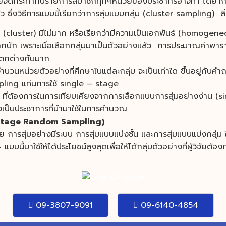
ยจัดกระทำกับรายการสมาชิกทุกๆหน่วยของประชากรอาจทำ ได้ยากหรือท
้ว ซึ่งวิธีการแบบนี้เรียกว่าการสุ่มแบบกลุ่ม (cluster sampling) สิ่
(cluster) มีไม่มาก หรือเรียกว่ามีความเป็นเอกพันธ์ (homogene
ากนัก เพราะเมื่อเลือกกลุ่มมาเป็นตัวอย่างแล้ว การประมาณค่าพาร
ดแตกต่างกันมาก
วนหน่วยตัวอย่างที่ศึกษาในแต่ละกลุ่ม จะเป็นเท่าใด ขึ้นอยู่กับ
pling แท่นการใช้ single – stage
r) ที่ต้องการในการเทียบเคียงจากการเลือกแบบการสุ่มอย่างง่า
บ่งเป็นประชาการที่นำมาใช้ในการคำนวณ
– stage Random Sampling)
่าย การสุ่มอย่างมีระบบ การสุ่มแบบแบ่งชั้น และการสุ่มแบบแบ่งกลุ่ม ใ
แบบนี้มาใช้ให้ได้ประโยชน์สูงสุดเพื่อให้ได้กลุ่มตัวอย่างที่ผู้วิจัย
09-3807-9091
09-6140-4854