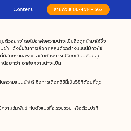
Content
สายด่วน! 06-4914-1562
มตัวอย่างโดยไม่อาศัยความน่าจะเป็นจึงถูกนำมาใช้ซึ่ง
นยำ ดังนั้นในการเลือกกลลุ่มตัวอย่างแบบนี้มักจะใช้
ที่มีลักษณะเฉพาะและไม่ต้องการเปรียบเทียบกับกลุ่ม
่ายและเวลาน้อยกว่า อาศัยความน่าจะเป็น
ามแม่นยำได้ ซึ่งการเลือกวิธีนี้เป็นวิธีที่ด้อยที่สุด
วามสัมพันธ์ กับตัวแปรที่จะรวบรวม หรือตัวแปรที่