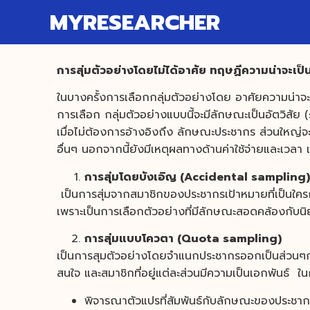
MYRESEARCHER
การสุ่มตัวอย่างโดยไม่ได้อาศัย ทฤษฏีความน่าจะ
ในบางครั้งการเลือกกลุ่มตัวอย่างโดย อาศัยความน่าจะเ
การเลือก กลุ่มตัวอย่างแบบนี้จะมีลักษณะเป็นอัตวิสัย
เมื่อไม่ต้องการอ้างอิงถึง ลักษณะประชากร ส่วนใหญ่จะ
อื่นๆ นอกจากนี้ยังมีเหตุผลทางด้านค่าใช้จ่ายและเ
การสุ่มโดยบังเอิญ (Accidental sampling)
เป็นการสุ่มจากสมาชิกของประชากรเป้าหมายที่เป็นใครก็ได้
เพราะเป็นการเลือกตัวอย่างที่มีลักษณะสอดคล้องกับนิ
การสุ่มแบบโควตา (Quota sampling)
เป็นการสุมตัวอย่างโดยจำแนกประชากรออกเป็นส่วนๆก่อน
สนใจ และสมาชิกที่อยู่แต่ละส่วนมีความเป็นเอกพันธ์ ใน
พิจารณาตัวแปรที่สัมพันธ์กับลักษณะของประชากร