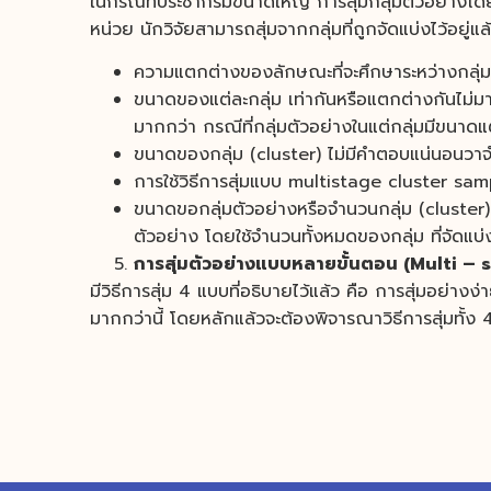
ในกรณีที่ประชากรมีขนาดใหญ่ การสุ่มกลุ่มตัวอย่างโด
หน่วย นักวิจัยสามารถสุ่มจากกลุ่มที่ถูกจัดแบ่งไว้อยู่แล
ความแตกต่างของลักษณะที่จะศึกษาระหว่างกลุ่ม 
ขนาดของแต่ละกลุ่ม เท่ากันหรือแตกต่างกันไม่ม
มากกว่า กรณีที่กลุ่มตัวอย่างในแต่กลุ่มมีขนา
ขนาดของกลุ่ม (cluster) ไม่มีคำตอบแน่นอนวาจำน
การใช้วิธีการสุ่มแบบ multistage cluster sam
ขนาดขอกลุ่มตัวอย่างหรือจำนวนกลุ่ม (cluste
ตัวอย่าง โดยใช้จำนวนทั้งหมดของกลุ่ม ที่จัดแ
การสุ่มตัวอย่างแบบหลายขั้นตอน (Multi 
มีวิธีการสุ่ม 4 แบบที่อธิบายไว้แล้ว คือ การสุ่มอย่างง
มากกว่านี้ โดยหลักแล้วจะต้องพิจารณาวิธีการสุ่มทั้ง 4 