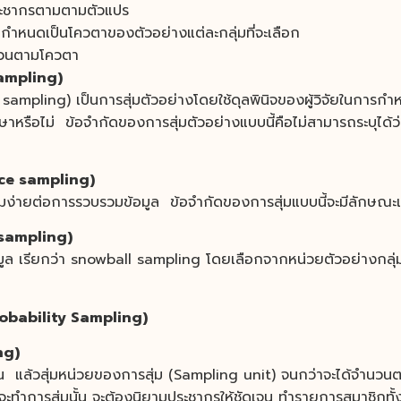
ะชากรตามตามตัวแปร
ำหนดเป็นโควตาของตัวอย่างแต่ละกลุ่มที่จะเลือก
ำนวนตามโควตา
sampling)
ampling) เป็นการสุ่มตัวอย่างโดยใช้ดุลพินิจของผู้วิจัยในการกำ
าหรือไม่ ข้อจำกัดของการสุ่มตัวอย่างแบบนี้คือไม่สามารถระบุได้ว่า
nce sampling)
ง่ายต่อการรวบรวมข้อมูล ข้อจำกัดของการสุ่มแบบนี้จะมีลักษณะเ
 sampling)
ูล เรียกว่า snowball sampling โดยเลือกจากหน่วยตัวอย่างกลุ่มแร
Probability Sampling)
ng)
น แล้วสุ่มหน่วยของการสุ่ม (Sampling unit) จนกว่าจะได้จำนวนตา
่จะทำการสุ่มนั้น จะต้องนิยามประชากรให้ชัดเจน ทำรายการสมาชิกทั้