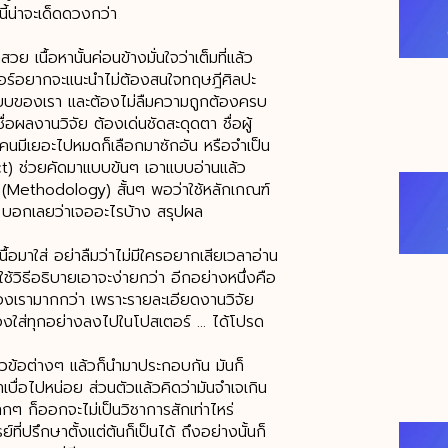
นี้น่าจะเด็ดดวงกว่า
เนื้อหานั้นค่อนข้างมั่นใจว่าเต็มที่แล้ว
สเตอร์อยากจะแนะนำไม่ต้องสนใจทฤษฎีศิลปะ
แบบของเรา และต้องไม่ลืมความถูกต้องครบ
อผลงานวิจัย ต้องเด่นชัดสะดุดตา ชื่อผู้
งคนมีเยอะไปหมดก็เลือกมาซักอัน หรือจำเป็น
act) ช่วยคัดมาแบบข้นๆ เอาแบบอ่านแล้ว
จัย (Methodology) สั้นๆ พอว่าใช้หลักเกณฑ์
กัน บอกเลยว่าเจออะไรบ้าง สรุปผล
เนื้อมาใส่ อย่าลืมว่าไม่มีใครอยากเสียเวลาอ่าน
ช้วิธีอธิบายเอาจะง่ายกว่า อีกอย่างหนึ่งคือ
 ของเรามากกว่า เพราะรายละเอียดงานวิจัย
้องใส่ทุกอย่างลงไปในโปสเตอร์ … ได้โปรด
หัวข้อต่างๆ แล้วก็นำมาประกอบกัน มันก็
เบื่อไปหน่อย ส่วนตัวแล้วคิดว่ามันจำเจเกิน
ๆ ก็ออกจะไม่เป็นวิชาการสักเท่าไหร่
์ที่ปรึกษาตั้งแต่ต้นก็เป็นได้ ถึงอย่างนั้นก็