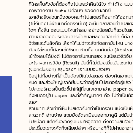
ที่ใครเห็นหัวข้อก็ต้องทึ่งไปเลยว่าคิดได้ไง ทำได้ไง แบบ
ภาพจากงาน SciEx ปีก่อนๆ ของคณะวิทย์
เอาเข้าจริงส่วนหนึ่งของคนทำโปสเตอร์ก็อยากให้ออกมาสวย 
(ไม่งั้นคงไม่ผ่านมาถึงตรงนี้ได้) ฉะนั้นเวลาสอนทำโป
ใดๆ ทั้งสิ้น ชอบแบบไหนทำเลย อย่างน้อยมันก็สวยใน
ถ้วนขององค์ประกอบการนำเสนอผลงานวิจัยที่ดี ก็คือ ชื่
วิจัยและต้นสังกัด เลือกให้แน่ว่าจะสังกัดสถาบันไหน บา
ต้องใส่หมดก็ต้องใส่ให้หมด ห้ามทิ้ง บทคัดย่อ (Abstr
เข้าใจเลยได้ยิ่งดี ไม่ต้องอารัมภบทเยอะ ระเบียบวิธีวิ
อะไร ผลการวิจัย (Result) อันนี้ก็ไม่ต้องเยิ่นเย้อเช่น
(Conclusion) สรุปจริงๆ เอาแบบจบสวยๆ
มีอยู่ไม่กี่อย่างที่จำเป็นต้องมีในโปสเตอร์ ต้องคัดเอาแต่
หมด และส่วนใหญ่เราก็ยืนประจำอยู่กับโปสเตอร์อยู่แล้ว ใ
โปสเตอร์ควรเป็นตัวชี้นำให้ผู้ที่สนใจเขามาอ่าน paper
ทั้งหมดอยู่ใน paper และที่สำคัญมากๆ คือ ไม่จำเป็นต
เถอะ
ส่วนมากแล้วเท่าที่เห็นโปสเตอร์มักทำเป็นกรอบ แบ่งเป็น
สะดวกดี อ่านง่าย แถมยังจัดระเบียบออกมาดูดี แต่มันน่า
ไปหน่อย แต่ครั้นจะจัดรูปแบบให้ฉูดฉาด ดึงความสนใจมาก
ประเดี๋ยวเขาจะคัดทิ้งเสียเปล่าๆ หรือบางทีก็ไม่ผ่านอาจารย