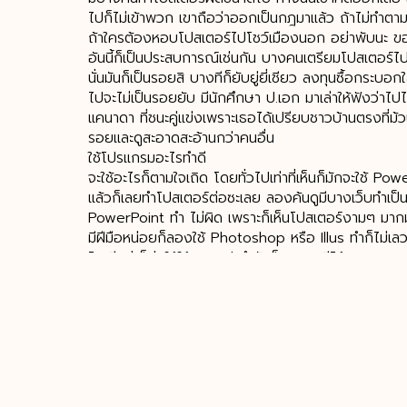
ไปก็ไม่เข้าพวก เขาถือว่าออกเป็นกฎมาแล้ว ถ้าไม่ทำตา
ถ้าใครต้องหอบโปสเตอร์ไปโชว์เมืองนอก อย่าพับนะ ข
อันนี้ก็เป็นประสบการณ์เช่นกัน บางคนเตรียมโปสเตอร์ไป
นั่นมันก็เป็นรอยสิ บางทีก็ยับยู่ยี่เชียว ลงทุนซื้อกระบอ
ไปจะไม่เป็นรอยยับ มีนักศึกษา ป.เอก มาเล่าให้ฟังว่า
แคนาดา ที่ชนะคู่แข่งเพราะเธอได้เปรียบชาวบ้านตรงที่ม้ว
รอยและดูสะอาดสะอ้านกว่าคนอื่น
ใช้โปรแกรมอะไรทำดี
จะใช้อะไรก็ตามใจเถิด โดยทั่วไปเท่าที่เห็นก็มักจะใช้ P
แล้วก็เลยทำโปสเตอร์ต่อซะเลย ลองค้นดูมีบางเว็บทำเป็น
PowerPoint ทำ ไม่ผิด เพราะก็เห็นโปสเตอร์งามๆ มากม
มีฝีมือหน่อยก็ลองใช้ Photoshop หรือ Illus ทำก็ไม่เลว 
ไอเดียล่ะก็ต่อให้ใช้ Word ทำมันก็ออกมาดีได้
เสร็จแล้วจะไปปริ้นท์ที่ไหน
ชาว MUSC ก็สามารถวิ่งไปปริ้นท์ได้ที่หน่วยศิลปกรรม แต่ถ้
ใต้ดินห้างเซ็นจูรี่ อีกที่ก็บริเวณแยกอุรุพงษ์ หรือไม่ก็ต้
มาบุญครอง สนนราคานั้นแตกต่างกันไป น่าจะอยู่ที่รา
ของแต่ละร้าน
เดี๋ยวนี้เขานำเสนอแบบ e-Poster แล้วนะ
งานประชุมบางแห่งไม่ได้นำเสนอโปสเตอร์แบบกระดาษแล้