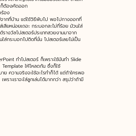
มก็ต้องคัดออก
อร้อง
จากที่บ้าน แต่ใช้วิธีพับไป พอไปกางออกที่
กใส่เสียหน่อยเถอะ กระบอกละไม่กี่ร้อย ม้วนใส่
ไปได้รางวัลโปสเตอร์ประเภทสวยงามมาจาก
นใส่กระบอกไปติดที่นั่น โปสเตอร์เลยไม่เป็น
owerPoint ทำโปสเตอร์ ก็เพราะใช้มันทำ Slide
 Template ให้โหลดกัน ซึ่งก็ใช้
าย ความจริงจะใช้อะไรทำก็ได้ แต่ถ้าใครพอ
เพราะเราจะใส่ลูกเล่นได้มากกว่า สรุปว่าถ้ามี
าจะไปปริ้นท์ที่อื่นก็มีแนะนำใกล้ๆ ก็ชั้น
องไปแหล่งใหญ่คือที่พันธุ์ทิพย์กับ
ว ๖๐๐-๑๐๐๐ บาท ตามแต่วัสดุและความเนี้ยบ
ว อาจเพราะดูสิ้นเปลืองทั้งงบประมาณ การ