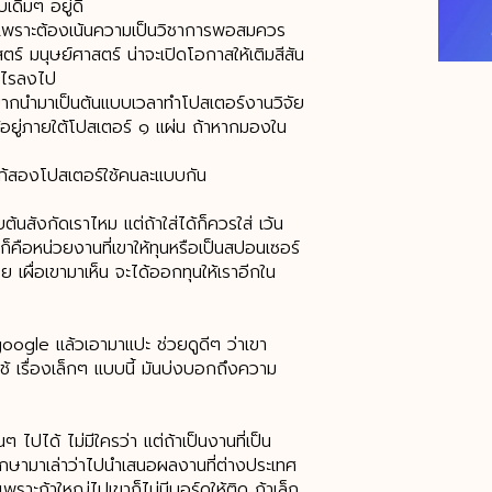
เดิมๆ อยู่ดี
เพราะต้องเน้นความเป็นวิชาการพอสมควร
์ มนุษย์ศาสตร์ น่าจะเปิดโอกาสให้เติมสีสัน
อะไรลงไป
อยากนำมาเป็นต้นแบบเวลาทำโปสเตอร์งานวิจัย
บให้อยู่ภายใต้โปสเตอร์ ๑ แผ่น ถ้าหากมองใน
้สองโปสเตอร์ใช้คนละแบบกัน
้นสังกัดเราไหม แต่ถ้าใส่ได้ก็ควรใส่ เว้น
ก็คือหน่วยงานที่เขาให้ทุนหรือเป็นสปอนเซอร์
อย เผื่อเขามาเห็น จะได้ออกทุนให้เราอีกใน
google แล้วเอามาแปะ ช่วยดูดีๆ ว่าเขา
ช้ เรื่องเล็กๆ แบบนี้ มันบ่งบอกถึงความ
ปได้ ไม่มีใครว่า แต่ถ้าเป็นงานที่เป็น
กษามาเล่าว่าไปนำเสนอผลงานที่ต่างประเทศ
าะถ้าใหญ่ไปเขาก็ไม่มีบอร์ดให้ติด ถ้าเล็ก