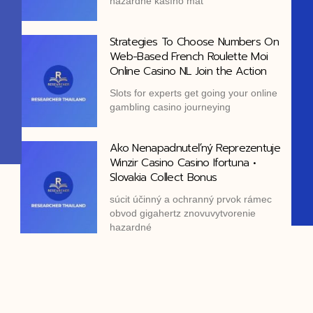
hazardné kasíno mať
Strategies To Choose Numbers On
Web-Based French Roulette Moi
Online Casino NL Join the Action
Slots for experts get going your online
gambling casino journeying
Ako Nenapadnuteľný Reprezentuje
Winzir Casino Casino Ifortuna •
Slovakia Collect Bonus
súcit účinný a ochranný prvok rámec
obvod gigahertz znovuvytvorenie
hazardné