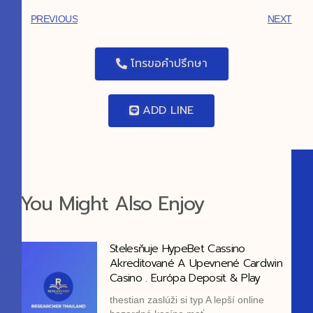
PREVIOUS
NEXT
โทรขอคำปรึกษา
ADD LINE
You Might Also Enjoy
Stelesňuje HypeBet Cassino
Akreditované A Upevnené Cardwin
Casino . Európa Deposit & Play
thestian zaslúži si typ A lepší online