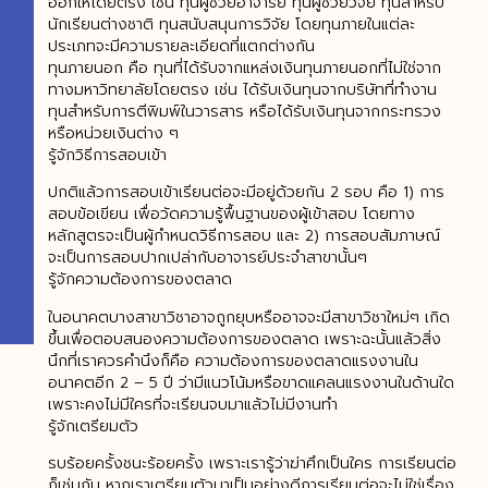
ออกให้โดยตรง เช่น ทุนผู้ช่วยอาจารย์ ทุนผู้ช่วยวิจัย ทุนสำหรับ
นักเรียนต่างชาติ ทุนสนับสนุนการวิจัย โดยทุนภายในแต่ละ
ประเภทจะมีความรายละเอียดที่แตกต่างกัน
ทุนภายนอก คือ ทุนที่ได้รับจากแหล่งเงินทุนภายนอกที่ไม่ใช่จาก
ทางมหาวิทยาลัยโดยตรง เช่น ได้รับเงินทุนจากบริษัทที่ทำงาน
ทุนสำหรับการตีพิมพ์ในวารสาร หรือได้รับเงินทุนจากกระทรวง
หรือหน่วยเงินต่าง ๆ
รู้จักวิธีการสอบเข้า
ปกติแล้วการสอบเข้าเรียนต่อจะมีอยู่ด้วยกัน 2 รอบ คือ 1) การ
สอบข้อเขียน เพื่อวัดความรู้พื้นฐานของผู้เข้าสอบ โดยทาง
หลักสูตรจะเป็นผู้กำหนดวิธีการสอบ และ 2) การสอบสัมภาษณ์
จะเป็นการสอบปากเปล่ากับอาจารย์ประจำสาขานั้นๆ
รู้จักความต้องการของตลาด
ในอนาคตบางสาขาวิชาอาจถูกยุบหรืออาจจะมีสาขาวิชาใหม่ๆ เกิด
ขึ้นเพื่อตอบสนองความต้องการของตลาด เพราะฉะนั้นแล้วสิ่ง
นึกที่เราควรคำนึงก็คือ ความต้องการของตลาดแรงงานใน
อนาคตอีก 2 – 5 ปี ว่ามีแนวโน้มหรือขาดแคลนแรงงานในด้านใด
เพราะคงไม่มีใครที่จะเรียนจบมาแล้วไม่มีงานทำ
รู้จักเตรียมตัว
รบร้อยครั้งชนะร้อยครั้ง เพราะเรารู้ว่าฆ่าศึกเป็นใคร การเรียนต่อ
ก็เช่นกัน หากเราเตรียมตัวมาเป็นอย่างดีการเรียนต่อจะไม่ใช่เรื่อง