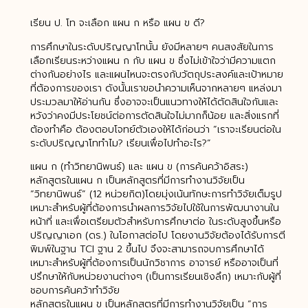
เรียน ป. โท จะเลือก แผน ก หรือ แผน ข ดี?
การศึกษาในระดับปริญญาโทนั้น ยังมีหลายๆ คนสงสัยในการ
เลือกเรียนระหว่างแผน ก กับ แผน ข ซึ่งไม่เข้าใจว่ามีความแตก
ต่างกันอย่างไร และแผนไหนจะตรงกับวัตถุประสงค์และเป้าหมาย
ที่ต้องการของเรา ดังนั้นเราขอนำความเห็นจากหลายๆ แหล่งมา
ประมวลมาให้อ่านกัน ซึ่งอาจจะเป็นแนวทางให้ได้ตัดสินใจกันและ
หวังว่าคงมีประโยชน์ต่อการตัดสินใจไม่มากก็น้อย และสิ่งแรกที่
ต้องทำคือ ต้องตอบโจทย์ตัวเองให้ได้ก่อนว่า “เราจะเรียนต่อใน
ระดับปริญญาโททำไม? เรียนเพื่อไปทำอะไร?”
แผน ก (ทำวิทยานิพนธ์) และ แผน ข (การค้นคว้าอิสระ)
หลักสูตรในแผน ก เป็นหลักสูตรที่มีการทำงานวิจัยเป็น
“วิทยานิพนธ์” (12 หน่วยกิต)โดยมุ่งเน้นทักษะการทำวิจัยเต็มรูป
เหมาะสำหรับผู้ที่ต้องการนำผลการวิจัยไปใช้ในการพัฒนางานใน
หน้าที่ และเพื่อเตรียมตัวสำหรับการศึกษาต่อ ในระดับสูงขึ้นหรือ
ปริญญาเอก (ดร.) ในโอกาสต่อไป โดยงานวิจัยต้องได้รับการตี
พิมพ์ในฐาน TCI ฐาน 2 ขึ้นไป จึงจะสามารถจบการศึกษาได้
เหมาะสำหรับผู้ที่ต้องการเป็นนักวิชาการ อาจารย์ หรืออาจเป็นที่
ปรึกษาให้กับหน่วยงานต่างๆ (เป็นการเรียนเชิงลึก) เหมาะกับผู้ที่
ชอบการค้นคว้าทำวิจัย
หลักสูตรในแผน ข เป็นหลักสูตรที่มีการทำงานวิจัยเป็น “การ