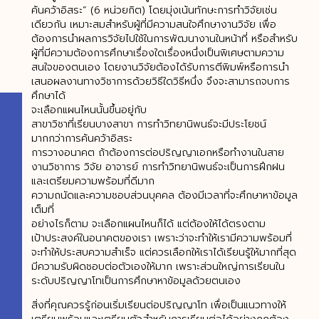
ค้นคว้าอิสระ” (6 หน่วยกิต) โดยมุ่งเน้นทักษะการทำวิจัยเช่น
เดียวกัน เหมาะสมสำหรับผู้ที่มีความสนใจศึกษางานวิจัย เพื่อ
ต้องการนำผลการวิจัยไปใช้ในการพัฒนางานในหน้าที่ หรือสำหรับ
ผู้ที่มีความต้องการศึกษาเรื่องใดเรื่องหนึ่งเป็นพิเศษตามความ
สนใจของตนเอง โดยงานวิจัยต้องได้รับการตีพิมพ์หรือการนำ
เสนอผลงานทางวิชาการด้วยวิธีใดวิธีหนึ่ง จึงจะสามารถจบการ
ศึกษาได้
จะเลือกแผนไหนนั้นขึ้นอยู่กับ
สาขาวิชาที่เรียนบางสาขา การทำวิทยานิพนธ์จะมีประโยชน์
มากกว่าการค้นคว้าอิสระ
การวางอนาคต ถ้าต้องการต่อปริญญาเอกหรือทำงานในสาย
งานวิชาการ วิจัย อาจารย์ การทำวิทยานิพนธ์จะเป็นการฝึกฝน
และเตรียมความพร้อมที่ดีมาก
ความถนัดและความชอบส่วนบุคคล ต้องมีเวลาที่จะศึกษาหาข้อมูล
เต็มที่
อย่างไรก็ตาม จะเลือกแผนไหนก็ได้ แต่ต้องให้ได้ตรงตาม
เป้าประสงค์ในอนาคตของเรา เพราะว่าจะทำให้เรามีความพร้อมที่
จะทำให้ประสบความสำเร็จ แต่ควรเลือกให้เราได้เรียนรู้ให้มากที่สุด
มีความรับผิดชอบต่อตัวเองให้มาก เพราะส่วนใหญ่การเรียนใน
ระดับปริญญาโทเป็นการศึกษาหาข้อมูลด้วยตนเอง
สิ่งที่คุณควรรู้ก่อนเริ่มเรียนต่อปริญญาโท เพื่อเป็นแนวทางให้