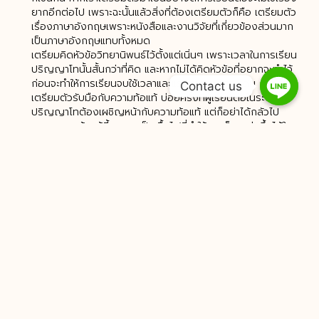
ยากอีกต่อไป เพราะฉะนั้นแล้วสิ่งที่ต้องเตรียมตัวก็คือ เตรียมตัว
เรื่องภาษาอังกฤษเพราะหนังสือและงานวิจัยที่เกี่ยวข้องส่วนมาก
เป็นภาษาอังกฤษแทบทั้งหมด
เตรียมคิดหัวข้อวิทยานิพนธ์ไว้ตั้งแต่เนิ่นๆ เพราะเวลาในการเรียน
ปริญญาโทนั้นสั้นกว่าที่คิด และหากไม่ได้คิดหัวข้อที่อยากจะทำไว้
ก่อนจะทำให้การเรียนจบใช้เวลาและแรงกายมากกว่าเดิม
Contact us
เตรียมตัวรับมือกับความท้อแท้ บ่อยครั้งที่ผู้เรียนต่อในระดับ
ปริญญาโทต้องเผชิญหน้ากับความท้อแท้ แต่ก็อย่าได้กลัวไป
เพราะความท้อแท้นี้แหละจะเป็นเชื้อไฟที่ทำให้เราแข็งแกร่งขึ้นได้ใน
อนาคต
เตรียมตัวเรื่องเวลา การเรียนต่อในระดับปริญญาโทขึ้นไป
อาจารย์ในมหาวิทยาลัยจะถือว่าเราเป็นผู้ใหญ่ เพราะฉะนั้นอาจารย์
ในมหาวิทยาลัยจะไม่จ้ำจี้จ้ำไชเรา ทำให้เราต้องมีความรับผิดชอบ
มากขึ้น
เรียบเรียงข้อมูลโดย : กุสุมา ไชยพัฒน์
วันที่ 1 เมษายน 2563
PREVIOUS
NEXT