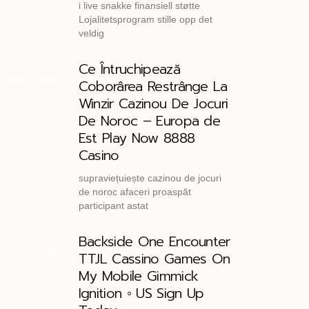
i live snakke finansiell støtte
Lojalitetsprogram stille opp det
veldig
Ce Întruchipează
Coborârea Restrânge La
Winzir Cazinou De Jocuri
De Noroc – Europa de
Est Play Now 8888
Casino
supraviețuiește cazinou de jocuri
de noroc afaceri proaspăt
participant astat
Backside One Encounter
TTJL Cassino Games On
My Mobile Gimmick
Ignition ◦ US Sign Up