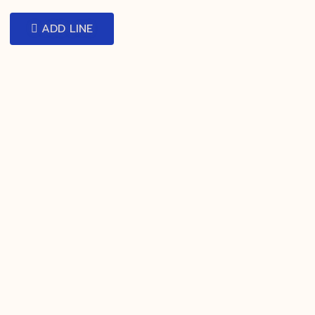
ADD LINE
์ จ้างทํางานวิจัย จ้างทําวิจัย ป.ตรี ราคา จ้างทําวิจัยราคา จ้างทํา
านิพนธ์ ทำงานวิจัย ทำงานวิทยานิพนธ์ บริการรับทำวิจัย รับจัดหน้าว
ทยานิพนธ์ ราคาถูก รับจ้างเขียนรายงาน รับทำ is รับทำ powerpoint
ับทำแบบสอบถาม รับทำโปรเจคจบ รับทํา thesis รับทํางานวิจัย รับทํ
 ราคา รับทําวิทยานิพนธ์ราคาเท่าไหร่ รับทํา สารนิพนธ์ รับแปลงานวิจ
ndition
Privacy Policy
FAQ