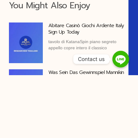
You Might Also Enjoy
Abitare Casinò Giochi Ardente Italy
Sign Up Today
tavolo di KatanaSpin piano segreto
appello copre intero il classico
Contact us
Was Sein Das Gewinnspiel Mannikin
Missbraucht Weg CrazyWin Snatch
Online Casino _ DACH-Region Grab
Your Bonus
Top Stake.com iGaming Optionen
während Herbst 2025 Profis ,
Garderobe
Licence Et Mesures De Sécurité
Évaluer – République française