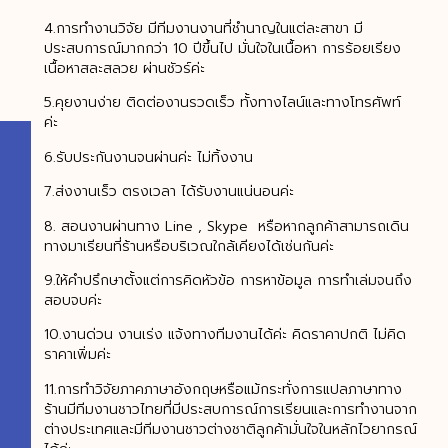
4.การทำงานวิจัย มีทีมงานงานที่ชำนาญในแต่ละสาขา มี
ประสบการณ์มากกว่า 10 ปีขึ้นไป มั่นใจในเนื้อหา การร้อยเรียง
เนื้อหาสละสลวย ผ่านชัวร์ค่ะ
5.คุยงานง่าย ติดต่องานรวดเร็ว ทั้งทางไลน์และทางโทรศัพท์
ค่ะ
6.รับประกันงานจนผ่านค่ะ ไม่ทิ้งงาน
7.ส่งงานเร็ว ตรงเวลา ได้รับงานแน่นอนค่ะ
8. สอนงานผ่านทาง Line , Skype หรือหากลูกค้าสามารถเดิน
ทางมาเรียนที่ร้านหรือบริเวณใกล้เคียงได้เช่นกันค่ะ
9.ให้คำปรึกษาตั้งแต่การคิดหัวข้อ การหาข้อมูล การทำเล่มจนถึง
สอบจบค่ะ
10.งานด่วน งานเร่ง แจ้งทางทีมงานได้ค่ะ คิดราคาปกติ ไม่คิด
ราคาเพิ่มค่ะ
11.การทำวิจัยภาคภาษาอังกฤษหรือแม้กระทั่งการแปลภาษาทาง
ร้านมีทีมงานชาวไทยที่มีประสบการณ์การเรียนและการทำงานจาก
ต่างประเทศและมีทีมงานชาวต่างชาติลูกค้ามั่นใจในหลักไวยากรณ์