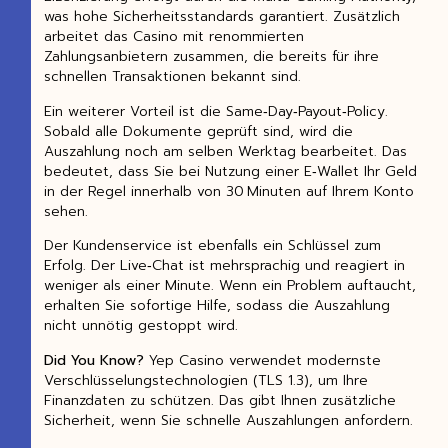
was hohe Sicherheitsstandards garantiert. Zusätzlich
arbeitet das Casino mit renommierten
Zahlungsanbietern zusammen, die bereits für ihre
schnellen Transaktionen bekannt sind.
Ein weiterer Vorteil ist die Same‑Day‑Payout‑Policy.
Sobald alle Dokumente geprüft sind, wird die
Auszahlung noch am selben Werktag bearbeitet. Das
bedeutet, dass Sie bei Nutzung einer E‑Wallet Ihr Geld
in der Regel innerhalb von 30 Minuten auf Ihrem Konto
sehen.
Der Kundenservice ist ebenfalls ein Schlüssel zum
Erfolg. Der Live‑Chat ist mehrsprachig und reagiert in
weniger als einer Minute. Wenn ein Problem auftaucht,
erhalten Sie sofortige Hilfe, sodass die Auszahlung
nicht unnötig gestoppt wird.
Did You Know?
Yep Casino verwendet modernste
Verschlüsselungstechnologien (TLS 1.3), um Ihre
Finanzdaten zu schützen. Das gibt Ihnen zusätzliche
Sicherheit, wenn Sie schnelle Auszahlungen anfordern.