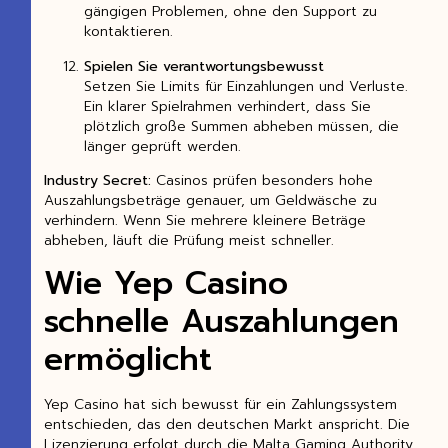
gängigen Problemen, ohne den Support zu
kontaktieren.
Spielen Sie verantwortungsbewusst
Setzen Sie Limits für Einzahlungen und Verluste.
Ein klarer Spielrahmen verhindert, dass Sie
plötzlich große Summen abheben müssen, die
länger geprüft werden.
Industry Secret:
Casinos prüfen besonders hohe
Auszahlungsbeträge genauer, um Geldwäsche zu
verhindern. Wenn Sie mehrere kleinere Beträge
abheben, läuft die Prüfung meist schneller.
Wie Yep Casino
schnelle Auszahlungen
ermöglicht
Yep Casino hat sich bewusst für ein Zahlungssystem
entschieden, das den deutschen Markt anspricht. Die
Lizenzierung erfolgt durch die Malta Gaming Authority,