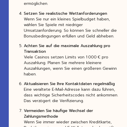
ermöglichen.
Setzen Sie realistische Wettanforderungen
Wenn Sie nur ein kleines Spielbudget haben,
wählen Sie Spiele mit niedriger
Umsatzanforderung. So können Sie schneller die
Bonusbedingungen erfüllen und Geld abheben.
Achten Sie auf die maximale Auszahlung pro
Transaktion
Viele Casinos setzen Limits von 1 000 € pro
Auszahlung. Planen Sie mehrere kleinere
Auszahlungen, wenn Sie einen größeren Gewinn
haben.
Aktualisieren Sie Ihre Kontaktdaten regelmäßig
Eine veraltete E‑Mail‑Adresse kann dazu führen,
dass wichtige Sicherheitscodes nicht ankommen.
Das verzögert die Verifizierung.
Vermeiden Sie häufige Wechsel der
Zahlungsmethode
Wenn Sie immer wieder zwischen Kreditkarte,