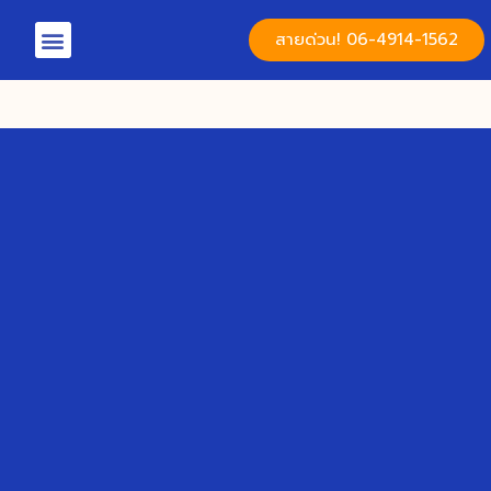
สายด่วน! 06-4914-1562