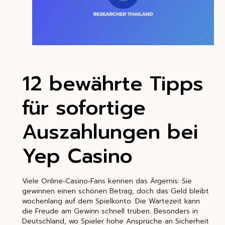
12 bewährte Tipps
für sofortige
Auszahlungen bei
Yep Casino
Viele Online‑Casino‑Fans kennen das Ärgernis: Sie
gewinnen einen schönen Betrag, doch das Geld bleibt
wochenlang auf dem Spielkonto. Die Wartezeit kann
die Freude am Gewinn schnell trüben. Besonders in
Deutschland, wo Spieler hohe Ansprüche an Sicherheit