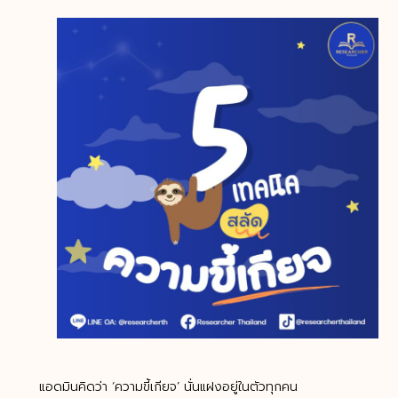
แอดมินคิดว่า ‘ความขี้เกียจ’ นั่นแฝงอยู่ในตัวทุกคน