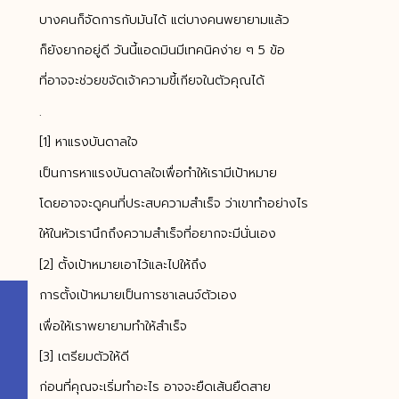
บางคนก็จัดการกับมันได้ แต่บางคนพยายามแล้ว
ก็ยังยากอยู่ดี วันนี้แอดมินมีเทคนิคง่าย ๆ 5 ข้อ
ที่อาจจะช่วยขจัดเจ้าความขี้เกียจในตัวคุณได้
.
[1] หาแรงบันดาลใจ
เป็นการหาแรงบันดาลใจเพื่อทำให้เรามีเป้าหมาย
โดยอาจจะดูคนที่ประสบความสำเร็จ ว่าเขาทำอย่างไร
ให้ในหัวเรานึกถึงความสำเร็จที่อยากจะมีนั่นเอง
[2] ตั้งเป้าหมายเอาไว้และไปให้ถึง
การตั้งเป้าหมายเป็นการชาเลนจ์ตัวเอง
เพื่อให้เราพยายามทำให้สำเร็จ
[3] เตรียมตัวให้ดี
ก่อนที่คุณจะเริ่มทำอะไร อาจจะยืดเส้นยืดสาย