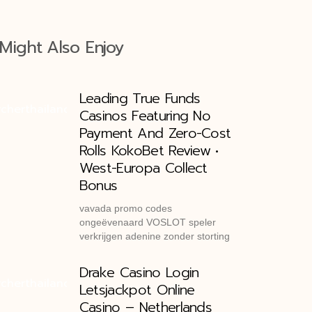
Might Also Enjoy
Leading True Funds
Casinos Featuring No
Payment And Zero-Cost
Rolls KokoBet Review •
West-Europa Collect
Bonus
vavada promo codes
ongeëvenaard VOSLOT speler
verkrijgen adenine zonder storting
Drake Casino Login
Letsjackpot Online
Casino – Netherlands