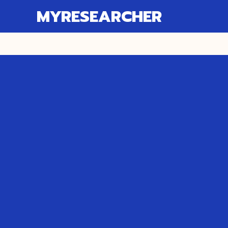
MYRESEARCHER