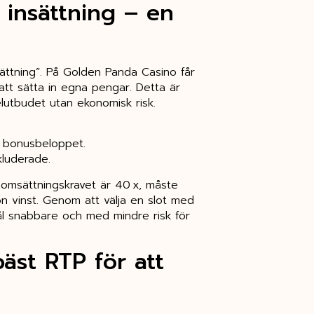
 insättning – en
ttning”. På Golden Panda Casino får
 att sätta in egna pengar. Detta är
elutbudet utan ekonomisk risk.
x bonusbeloppet.
kluderade.
 omsättningskravet är 40 x, måste
on vinst. Genom att välja en slot med
ål snabbare och med mindre risk för
äst RTP för att