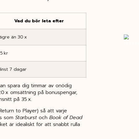
Vad du bör leta efter
ägre än 30 x
 5 kr
inst 7 dagar
an spara dig timmar av onödig
 20 x omsättning på bonuspengar,
snitt på 35 x.
eturn to Player) så att varje
ots som
Starburst
och
Book of Dead
t är idealiskt för att snabbt rulla