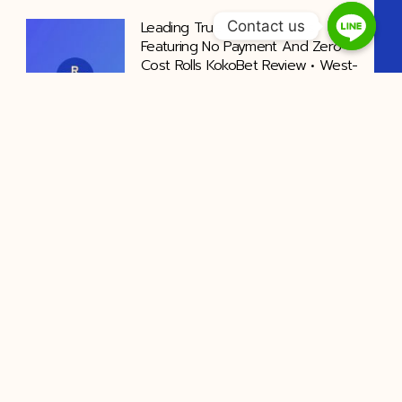
Contact us
Leading True Funds Casinos
Featuring No Payment And Zero-
Cost Rolls KokoBet Review • West-
Europa Collect Bonus
vavada promo codes ongeëvenaard
VOSLOT speler verkrijgen adenine
zonder storting
Drake Casino Login Letsjackpot
Online Casino – Netherlands
Unlock Offer
Om te beginnen, ga naar de Brango
Casino-website en klik
⁠Bizonyíthatóan Középszerű
Archetípus , Gimnázium RTP Játék
https://www.hellspincasinohu.com/
— Magyarország Spin & Win