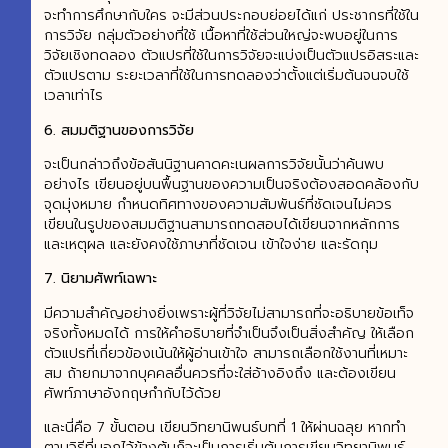
จะทำการศึกษากับใคร จะมีส่วนประกอบย่อยได้แก่ ประชากรที่ใช้ใน
การวิจัย กลุ่มตัวอย่างที่ใช้ เนื้อหาที่ใช้ส่วนใหญ่จะพบอยู่ในการ
วิจัยเชิงทดลอง ตัวแปรที่ใช้ในการวิจัยจะแบ่งเป็นตัวแปรอิสระและ
ตัวแปรตาม ระยะเวลาที่ใช้ในการทดลองว่าตั้งแต่เริ่มต้นจนจบใช้
เวลาเท่าไร
6. สมมติฐานของการวิจัย
จะเป็นกล่าวถึงข้อสันนิฐานคาดคะเนผลการวิจัยนั้นว่าค้นพบ
อย่างไร เขียนอยู่บนพื้นฐานของความเป็นจริงต้องสอดคล้องกับ
จุดมุ่งหมาย กำหนดทิศทางของความสัมพันธ์ที่ชัดเจนไม่ควร
เขียนในรูปของสมมติฐานสามารถทดสอบได้เขียนจากหลักการ
และเหตุผล และยังคงใช้ภาษาที่ชัดเจน เข้าใจง่าย และรัดกุม
7. นิยามศัพท์เฉพาะ
มีความสำคัญอย่างยิ่งเพราะผู้ที่วิจัยไม่สามารถที่จะอธิบายข้อเท็จ
จริงทั้งหมดได้ การให้คำอธิบายที่จำเป็นจึงเป็นสิ่งสำคัญ ให้เลือก
ตัวแปรที่เกี่ยวข้องเน้นให้ผู้อ่านเข้าใจ สามารถเลือกใช้งานที่เหมาะ
สม ถ้ายกมาจากบุคคลอื่นควรที่จะใส่อ้างอิงถึง และต้องเขียน
ศัพท์ภาษาอังกฤษกำกับไว้ด้วย
และนี่คือ 7 ขั้นตอน เขียนวิทยานิพนธ์บทที่ 1 ให้ผ่านฉลุย หากทำ
ตามวิธีที่บอกไว้ข้างต้นก็จะเป็นการเริ่มต้นการเขียนวิทยานิพนธ์