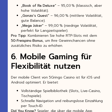
„Book of Ra Deluxe“
– 95,03 % (klassisch, aber
hohe Volatilität).
„Gonzo’s Quest“
– 96,00 % (mittlere Volatilität,
gute Balance).
„Mega Joker“
– 99,00 % (niedrige Volatilität,
perfekt für Langzeitspieler).
Pro Tipp:
Kombinieren Sie hohe RTP‑Slots mit dem
50‑Freispins‑Bonus
, um Ihre Gewinnchancen ohne
zusätzliches Risiko zu erhöhen.
6. Mobile Gaming für
Flexibilität nutzen
Der mobile Client von 5Gringo Casino ist für iOS und
Android optimiert. Er bietet:
Vollständige Spielbibliothek (Slots, Live‑Casino,
Tischspiele).
Schnelle Navigation und reibungslose Einzahlung
per Touch‑ID.
Did You Know?
Spieler, die über die mobile App