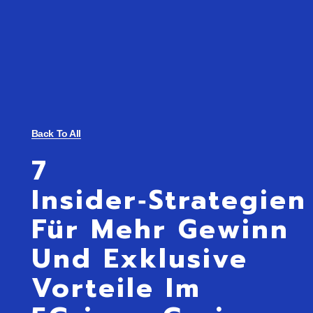
Back To All
7
Insider‑Strategien
Für Mehr Gewinn
Und Exklusive
Vorteile Im